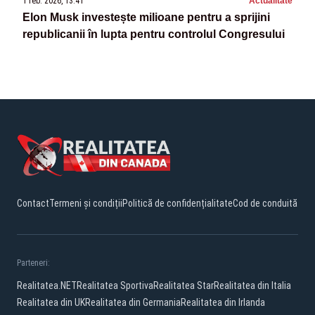
1 feb. 2026, 13:41
Actualitate
Elon Musk investește milioane pentru a sprijini
republicanii în lupta pentru controlul Congresului
Contact
Termeni și condiții
Politică de confidențialitate
Cod de conduită
Parteneri:
Realitatea.NET
Realitatea Sportiva
Realitatea Star
Realitatea din Italia
Realitatea din UK
Realitatea din Germania
Realitatea din Irlanda