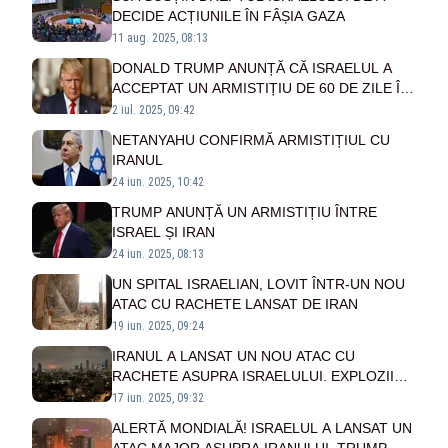
DECIDE ACȚIUNILE ÎN FÂȘIA GAZA
11 aug. 2025, 08:13
DONALD TRUMP ANUNȚĂ CĂ ISRAELUL A
ACCEPTAT UN ARMISTIȚIU DE 60 DE ZILE ÎN
GAZA
2 iul. 2025, 09:42
NETANYAHU CONFIRMĂ ARMISTIȚIUL CU
IRANUL
24 iun. 2025, 10:42
TRUMP ANUNȚĂ UN ARMISTIȚIU ÎNTRE
ISRAEL ȘI IRAN
24 iun. 2025, 08:13
UN SPITAL ISRAELIAN, LOVIT ÎNTR-UN NOU
ATAC CU RACHETE LANSAT DE IRAN
19 iun. 2025, 09:24
IRANUL A LANSAT UN NOU ATAC CU
RACHETE ASUPRA ISRAELULUI. EXPLOZII
PUTERNICE LA TEL AVIV ȘI IERUSALIM
17 iun. 2025, 09:32
ALERTĂ MONDIALĂ! ISRAELUL A LANSAT UN