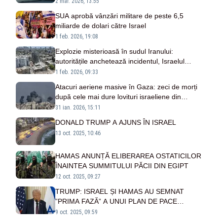
2 mar. 2026, 13:55
SUA aprobă vânzări militare de peste 6,5
miliarde de dolari către Israel
1 feb. 2026, 19:08
Explozie misterioasă în sudul Iranului:
autoritățile anchetează incidentul, Israelul
respinge acuzațiile
1 feb. 2026, 09:33
Atacuri aeriene masive în Gaza: zeci de morți
după cele mai dure lovituri israeliene din
ultimele săptămâni
31 ian. 2026, 15:11
DONALD TRUMP A AJUNS ÎN ISRAEL
13 oct. 2025, 10:46
HAMAS ANUNȚĂ ELIBERAREA OSTATICILOR
ÎNAINTEA SUMMITULUI PĂCII DIN EGIPT
12 oct. 2025, 09:27
TRUMP: ISRAEL ȘI HAMAS AU SEMNAT
”PRIMA FAZĂ” A UNUI PLAN DE PACE
PENTRU FÂȘIA GAZA
9 oct. 2025, 09:59