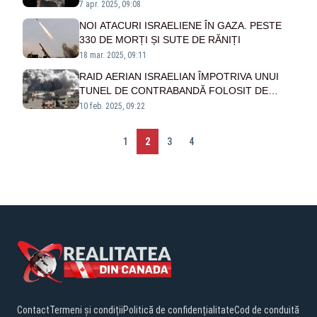
ISRAELULUI, CA RĂSPUNS LA ACȚIUNILE
7 apr. 2025, 09:08
ISRAELIENE DIN GAZA
NOI ATACURI ISRAELIENE ÎN GAZA. PESTE
330 DE MORȚI ȘI SUTE DE RĂNIȚI
18 mar. 2025, 09:11
RAID AERIAN ISRAELIAN ÎMPOTRIVA UNUI
TUNEL DE CONTRABANDĂ FOLOSIT DE
HEZBOLLAH
10 feb. 2025, 09:22
1
2
3
4
Contact
Termeni și condiții
Politică de confidențialitate
Cod de conduită