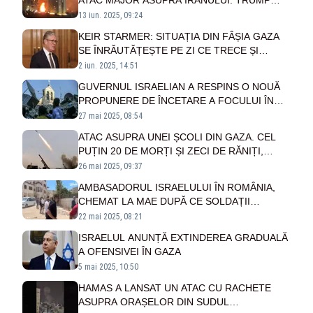
ATAC MAJOR ASUPRA IRANULUI. TRUMP
REUNEȘTE CONSILIUL DE SECURITATE
13 iun. 2025, 09:24
NAȚIONALĂ
KEIR STARMER: SITUAȚIA DIN FÂȘIA GAZA
SE ÎNRĂUTĂȚEȘTE PE ZI CE TRECE ȘI
NECESITĂ ACȚIUNI URGENTE
2 iun. 2025, 14:51
GUVERNUL ISRAELIAN A RESPINS O NOUĂ
PROPUNERE DE ÎNCETARE A FOCULUI ÎN
GAZA
27 mai 2025, 08:54
ATAC ASUPRA UNEI ȘCOLI DIN GAZA. CEL
PUȚIN 20 DE MORȚI ȘI ZECI DE RĂNIȚI,
MAJORITATEA COPII
26 mai 2025, 09:37
AMBASADORUL ISRAELULUI ÎN ROMÂNIA,
CHEMAT LA MAE DUPĂ CE SOLDAȚII
ISRAELIENI AU DESCHIS FOCUL ASUPRA
22 mai 2025, 08:21
UNOR DIPLOMAȚI ROMÂNI
ISRAELUL ANUNȚĂ EXTINDEREA GRADUALĂ
A OFENSIVEI ÎN GAZA
5 mai 2025, 10:50
HAMAS A LANSAT UN ATAC CU RACHETE
ASUPRA ORAȘELOR DIN SUDUL