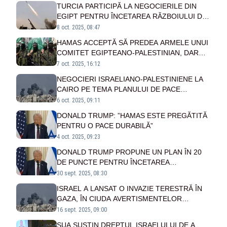
TURCIA PARTICIPĂ LA NEGOCIERILE DIN
EGIPT PENTRU ÎNCETAREA RĂZBOIULUI DIN
GAZA
8 oct. 2025, 08:47
HAMAS ACCEPTĂ SĂ PREDEA ARMELE UNUI
COMITET EGIPTEANO-PALESTINIAN, DAR
RESPINGE CONDUCEREA INTERNAȚIONALĂ
7 oct. 2025, 16:12
A FÂȘIEI GAZA
NEGOCIERI ISRAELIANO-PALESTINIENE LA
CAIRO PE TEMA PLANULUI DE PACE
PROPUS DE DONALD TRUMP
6 oct. 2025, 09:11
DONALD TRUMP: ”HAMAS ESTE PREGĂTITĂ
PENTRU O PACE DURABILĂ”
4 oct. 2025, 09:23
DONALD TRUMP PROPUNE UN PLAN ÎN 20
DE PUNCTE PENTRU ÎNCETAREA
RĂZBOIULUI DIN GAZA
30 sept. 2025, 08:30
ISRAEL A LANSAT O INVAZIE TERESTRĂ ÎN
GAZA, ÎN CIUDA AVERTISMENTELOR
ȘEFILOR DE SECURITATE
16 sept. 2025, 09:00
SUA SUSȚIN DREPTUL ISRAELULUI DE A