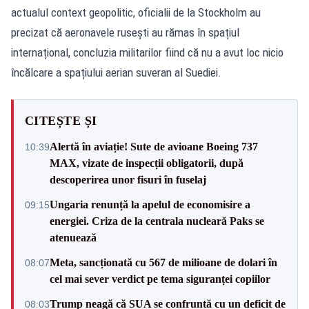
actualul context geopolitic, oficialii de la Stockholm au
precizat că aeronavele rusești au rămas în spațiul
internațional, concluzia militarilor fiind că nu a avut loc nicio
încălcare a spațiului aerian suveran al Suediei.
CITEȘTE ȘI
Alertă în aviație! Sute de avioane Boeing 737
10:39
MAX, vizate de inspecții obligatorii, după
descoperirea unor fisuri în fuselaj
Ungaria renunță la apelul de economisire a
09:15
energiei. Criza de la centrala nucleară Paks se
atenuează
Meta, sancționată cu 567 de milioane de dolari în
08:07
cel mai sever verdict pe tema siguranței copiilor
Trump neagă că SUA se confruntă cu un deficit de
08:03