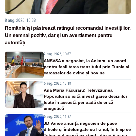
8 aug. 2026, 10:38
România își păstrează ratingul recomandat investițiilor.
Un semnal pozitiv, dar și un avertisment pentru
autorități
7 aug. 2026, 10:57
ANSVSA a negociat, la Ankara, un acord
pentru facilitarea tranzitului prin Turcia al
carcaselor de ovine și bovine
6 aug. 2026, 15:18
Ana Maria Păcuraru: Televiziunea
Poporului solicită investigarea deciziilor
luate în această perioadă de criză
enegetică
6 aug. 2026, 11:27
JD Vance anunță negocieri de pace
dificile și îndelungate cu Iranul, în timp ce
Teheranul neagă existența discuțiilor cu