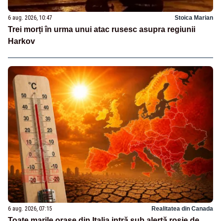
6 aug. 2026, 10:47
Stoica Marian
Trei morți în urma unui atac rusesc asupra regiunii
Harkov
6 aug. 2026, 07:15
Realitatea din Canada
Toate marile orașe din Italia intră sub alertă roșie de