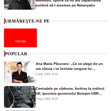
Mamdani, spune că nu are capacitatea
juridică să-l aresteze pe Netanyahu
URMĂREȘTE-NE PE
YouTube
POPULAR
Ana Maria Păcuraru: „Ce se alege de un
om căruia i se închide singura lui
portiță?”
2 aug. 2026, 23:25
Centralele pe cărbune, închise la ordinul
UE. Ipocrizia guvernului Bolojan-USR
după starea de alertă
2 aug. 2026, 23:29