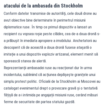
atacului de la ambasada din Stockholm
Conform datelor transmise de autorități, cele două drone au
avut obiective bine determinate în perimetrul misiunii
diplomatice ruse. În timp ce primul dispozitiv a lansat un
recipient cu vopsea roșie peste clădire, cea de-a doua dronă s-
a prăbușit în imediata apropiere a imobilului. Anchetatorii au
descoperit că de această a doua dronă fusese atașată o
imitație a unui dispozitiv exploziv artizanal, element menit să
sporească starea de alertă.
Reprezentanții ambasadei ruse au reacționat dur în urma
incidentului, subliniind că acțiunea depășește granițele unui
simplu protest politic. Oficialii de la Stockholm ai Moscovei au
catalogat evenimentul drept o provocare gravă și o tentativă
fățișă de a-i intimida pe angajații misiunii ruse, cerând măsuri
ferme de securitate din partea statului gazdă.