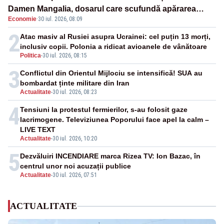
Damen Mangalia, dosarul care scufundă apărarea
Economie
·
30 iul. 2026, 08:09
României
2
Atac masiv al Rusiei asupra Ucrainei: cel puțin 13 morți,
inclusiv copii. Polonia a ridicat avioanele de vânătoare
Politica
-
30 iul. 2026, 08:15
3
Conflictul din Orientul Mijlociu se intensifică! SUA au
bombardat ținte militare din Iran
Actualitate
-
30 iul. 2026, 08:23
4
Tensiuni la protestul fermierilor, s-au folosit gaze
lacrimogene. Televiziunea Poporului face apel la calm –
LIVE TEXT
Actualitate
-
30 iul. 2026, 10:20
5
Dezvăluiri INCENDIARE marca Rizea TV: Ion Bazac, în
centrul unor noi acuzații publice
Actualitate
-
30 iul. 2026, 07:51
ACTUALITATE