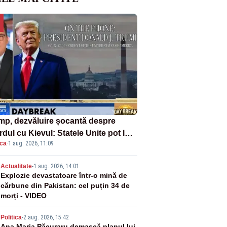
mp, dezvăluire șocantă despre
dul cu Kievul: Statele Unite pot lua
ica
·
1 aug. 2026, 11:09
roape tot ce vor» din minele
ainei”
2
Actualitate
-
1 aug. 2026, 14:01
Explozie devastatoare într-o mină de
cărbune din Pakistan: cel puțin 34 de
morți - VIDEO
Politica
-
2 aug. 2026, 15:42
Ana Maria Păcuraru demască planul lui