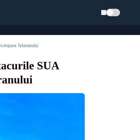
Schimba tema
uni impuse Teheranului
tacurile SUA
ranului