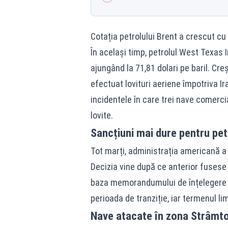
Cotația petrolului Brent a crescut cu 1
În același timp, petrolul West Texas 
ajungând la 71,81 dolari pe baril. C
efectuat lovituri aeriene împotriva Ir
incidentele în care trei nave comerci
lovite.
Sancțiuni mai dure pentru petr
Tot marți, administrația americană a 
Decizia vine după ce anterior fusese
baza memorandumului de înțelegere 
perioada de tranziție, iar termenul lim
Nave atacate în zona Strâmto