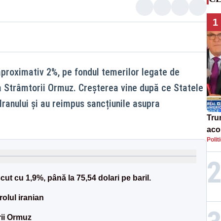
1
aproximativ 2%, pe fondul temerilor legate de
a Strâmtorii Ormuz. Creșterea vine după ce Statele
Iranului și au reimpus sancțiunile asupra
Tru
acor
Polit
«ap
Ucr
cut cu 1,9%, până la 75,54 dolari pe baril.
olul iranian
rii Ormuz