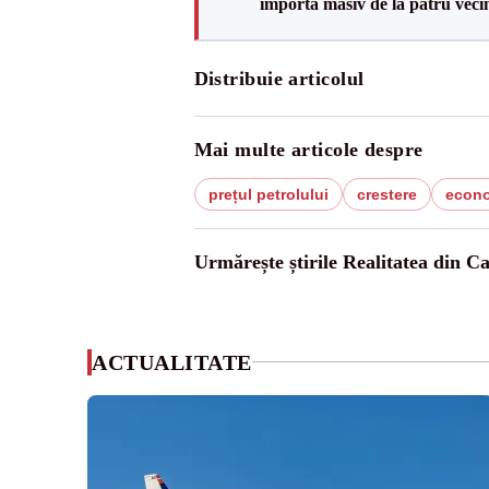
importă masiv de la patru veci
Distribuie articolul
Mai multe articole despre
prețul petrolului
crestere
econ
Urmărește știrile Realitatea din C
ACTUALITATE