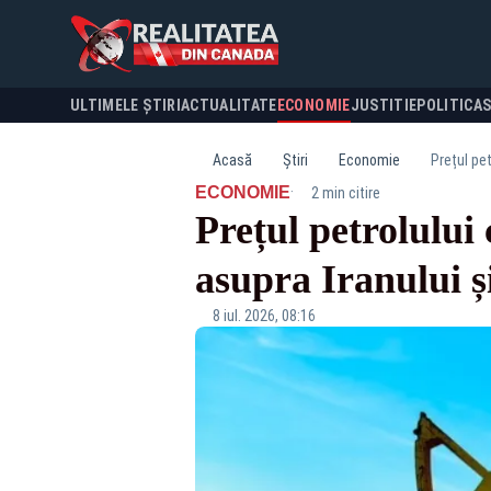
ULTIMELE ȘTIRI
ACTUALITATE
ECONOMIE
JUSTITIE
POLITICA
Acasă
Știri
Economie
Prețul pe
·
ECONOMIE
2 min citire
Prețul petrolului
asupra Iranului ș
8 iul. 2026, 08:16