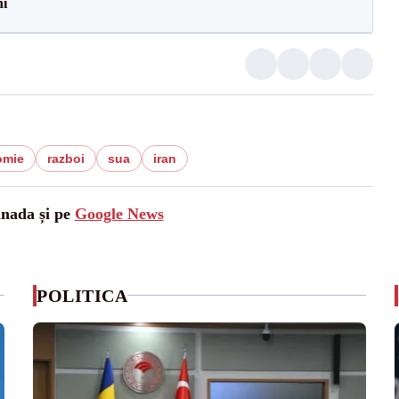
ni
omie
razboi
sua
iran
anada și pe
Google News
POLITICA