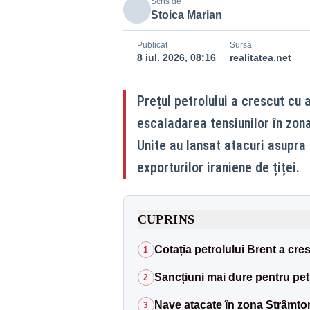
Scris de
Stoica Marian
Publicat
Sursă
8 iul. 2026, 08:16
realitatea.net
Prețul petrolului a crescut cu 
escaladarea tensiunilor în zon
Unite au lansat atacuri asupra 
exporturilor iraniene de țiței.
CUPRINS
Cotația petrolului Brent a cres
1
Sancțiuni mai dure pentru petr
2
Nave atacate în zona Strâmto
3