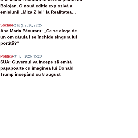
3
Bolojan. O nouă ediție explozivă a
emisiunii „Miza Zilei” la Realitatea
PLUS
4
Sociale
-
2 aug. 2026, 23:25
Ana Maria Păcuraru: „Ce se alege de
un om căruia i se închide singura lui
portiță?”
5
Politica
-
31 iul. 2026, 15:20
SUA: Guvernul va începe să emită
paşapoarte cu imaginea lui Donald
Trump începând cu 8 august