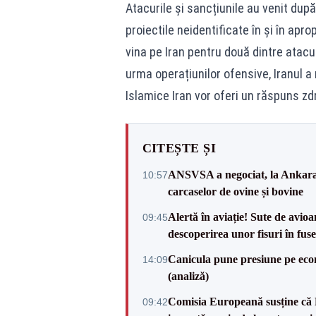
Atacurile și sancțiunile au venit după
proiectile neidentificate în și în apr
vina pe Iran pentru două dintre atacur
urma operațiunilor ofensive, Iranul a
Islamice Iran vor oferi un răspuns zdr
CITEȘTE ȘI
ANSVSA a negociat, la Ankara, 
10:57
carcaselor de ovine și bovine
Alertă în aviație! Sute de avio
09:45
descoperirea unor fisuri în fuse
Canicula pune presiune pe ec
14:09
(analiză)
Comisia Europeană susține că 
09:42