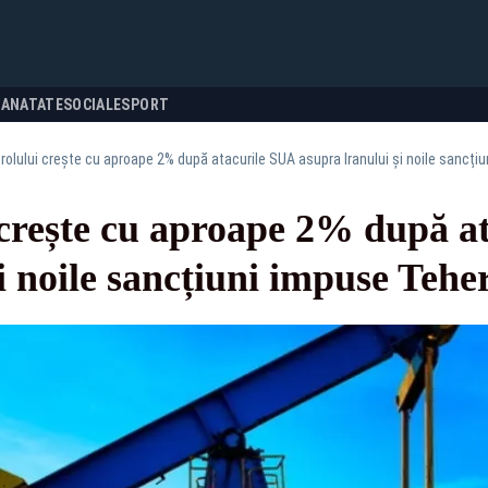
SANATATE
SOCIALE
SPORT
trolului crește cu aproape 2% după atacurile SUA asupra Iranului și noile sancți
 crește cu aproape 2% după a
i noile sancțiuni impuse Tehe