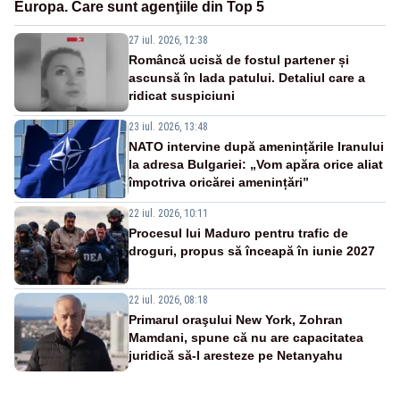
Europa. Care sunt agenţiile din Top 5
27 iul. 2026, 12:38
Româncă ucisă de fostul partener și
ascunsă în lada patului. Detaliul care a
ridicat suspiciuni
23 iul. 2026, 13:48
NATO intervine după amenințările Iranului
la adresa Bulgariei: „Vom apăra orice aliat
împotriva oricărei amenințări”
22 iul. 2026, 10:11
Procesul lui Maduro pentru trafic de
droguri, propus să înceapă în iunie 2027
22 iul. 2026, 08:18
Primarul oraşului New York, Zohran
Mamdani, spune că nu are capacitatea
juridică să-l aresteze pe Netanyahu