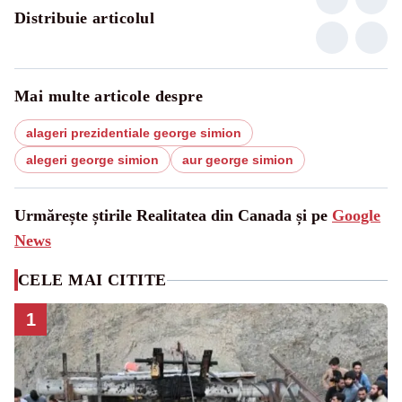
Distribuie articolul
Mai multe articole despre
alageri prezidentiale george simion
alegeri george simion
aur george simion
Urmărește știrile Realitatea din Canada și pe
Google
News
CELE MAI CITITE
1