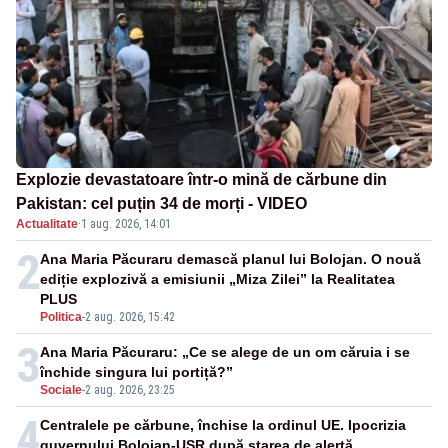
Explozie devastatoare într-o mină de cărbune din
Pakistan: cel puțin 34 de morți - VIDEO
Actualitate
·
1 aug. 2026, 14:01
2
Ana Maria Păcuraru demască planul lui Bolojan. O nouă
ediție explozivă a emisiunii „Miza Zilei” la Realitatea
PLUS
Politica
-
2 aug. 2026, 15:42
3
Ana Maria Păcuraru: „Ce se alege de un om căruia i se
închide singura lui portiță?”
Sociale
-
2 aug. 2026, 23:25
4
Centralele pe cărbune, închise la ordinul UE. Ipocrizia
guvernului Bolojan-USR după starea de alertă