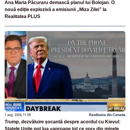
Ana Maria Păcuraru demască planul lui Bolojan. O
nouă ediție explozivă a emisiunii „Miza Zilei” la
Realitatea PLUS
1 aug. 2026, 11:09
Realitatea din Canada
Trump, dezvăluire șocantă despre acordul cu Kievul:
Statele Unite pot lua «aproape tot ce vor» din minele