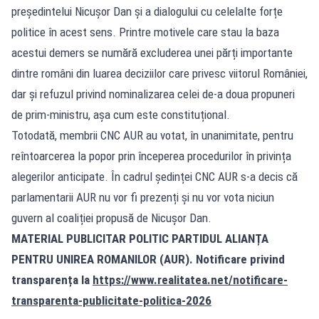
președintelui Nicușor Dan și a dialogului cu celelalte forțe
politice în acest sens. Printre motivele care stau la baza
acestui demers se numără excluderea unei părți importante
dintre români din luarea deciziilor care privesc viitorul României,
dar și refuzul privind nominalizarea celei de-a doua propuneri
de prim-ministru, așa cum este constituțional.
Totodată, membrii CNC AUR au votat, în unanimitate, pentru
reîntoarcerea la popor prin începerea procedurilor în privința
alegerilor anticipate. În cadrul ședinței CNC AUR s-a decis că
parlamentarii AUR nu vor fi prezenți și nu vor vota niciun
guvern al coaliției propusă de Nicușor Dan.
MATERIAL PUBLICITAR POLITIC PARTIDUL ALIANȚA
PENTRU UNIREA ROMANILOR (AUR). Notificare privind
transparența la
https://www.realitatea.net/notificare-
transparenta-publicitate-politica-2026