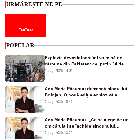
URMĂREȘTE-NE PE
YouTube
POPULAR
Explozie devastatoare într-o mină de
cărbune din Pakistan: cel puțin 34 de
morți - VIDEO
1 aug. 2026, 14:01
Ana Maria Păcuraru demască planul lui
Bolojan. O nouă ediție explozivă a
emisiunii „Miza Zilei” la Realitatea PLUS
2 aug. 2026, 15:42
Ana Maria Păcuraru: „Ce se alege de un
om căruia i se închide singura lui
portiță?”
2 aug. 2026, 23:25