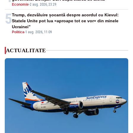
Economie
-
2 aug. 2026, 23:29
5
Trump, dezvăluire șocantă despre acordul cu Kievul:
Statele Unite pot lua «aproape tot ce vor» din minele
Ucrainei”
Politica
-
1 aug. 2026, 11:09
ACTUALITATE