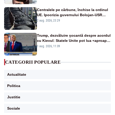
Centralele pe cărbune, închise la ordinul
UE. Ipocrizia guvernului Bolojan-USR
după starea de alertă
2 aug. 2026, 23:29
Trump, dezvăluire șocantă despre acordul
cu Kievul: Statele Unite pot lua «aproape
tot ce vor» din minele Ucrainei”
1 aug. 2026, 11:09
CATEGORII POPULARE
Actualitate
Politica
Justitie
Sociale