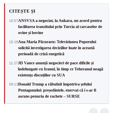
CITEȘTE ȘI
ANSVSA a negociat, la Ankara, un acord pentru
10:57
facilitarea tranzitului prin Turcia al carcaselor de
ovine și bovine
Ana Maria Păcuraru: Televiziunea Poporului
15:18
solicită investigarea deciziilor luate în această
perioadă de criză enegetică
JD Vance anunță negocieri de pace dificile și
11:27
îndelungate cu Iranul, în timp ce Teheranul neagă
existența discuțiilor cu SUA
Donald Trump a răbufnit împotriva șefului
09:13
Pentagonului: președintele, enervat că i s-ar fi
ascuns penuria de rachete – SURSE