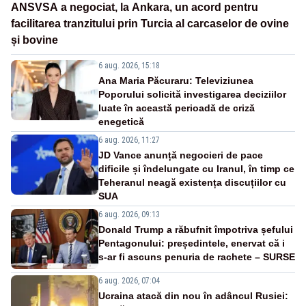
ANSVSA a negociat, la Ankara, un acord pentru
facilitarea tranzitului prin Turcia al carcaselor de ovine
și bovine
6 aug. 2026, 15:18
Ana Maria Păcuraru: Televiziunea
Poporului solicită investigarea deciziilor
luate în această perioadă de criză
enegetică
6 aug. 2026, 11:27
JD Vance anunță negocieri de pace
dificile și îndelungate cu Iranul, în timp ce
Teheranul neagă existența discuțiilor cu
SUA
6 aug. 2026, 09:13
Donald Trump a răbufnit împotriva șefului
Pentagonului: președintele, enervat că i
s-ar fi ascuns penuria de rachete – SURSE
6 aug. 2026, 07:04
Ucraina atacă din nou în adâncul Rusiei: