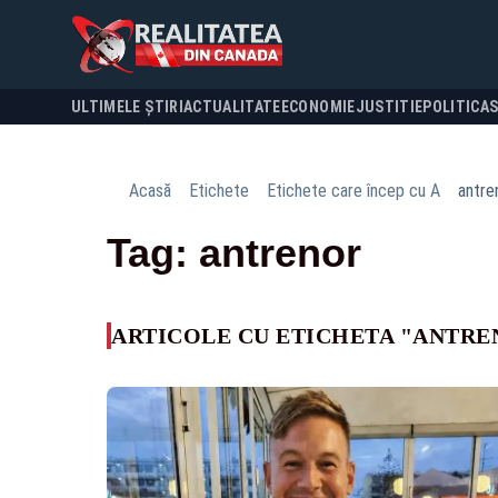
ULTIMELE ȘTIRI
ACTUALITATE
ECONOMIE
JUSTITIE
POLITICA
Acasă
Etichete
Etichete care încep cu A
antre
Tag: antrenor
ARTICOLE CU ETICHETA "ANTRE