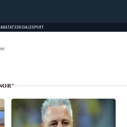
SANATATE
SOCIALE
SPORT
nor
NOR"