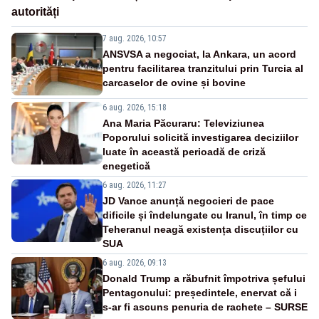
autorități
7 aug. 2026, 10:57
ANSVSA a negociat, la Ankara, un acord
pentru facilitarea tranzitului prin Turcia al
carcaselor de ovine și bovine
6 aug. 2026, 15:18
Ana Maria Păcuraru: Televiziunea
Poporului solicită investigarea deciziilor
luate în această perioadă de criză
enegetică
6 aug. 2026, 11:27
JD Vance anunță negocieri de pace
dificile și îndelungate cu Iranul, în timp ce
Teheranul neagă existența discuțiilor cu
SUA
6 aug. 2026, 09:13
Donald Trump a răbufnit împotriva șefului
Pentagonului: președintele, enervat că i
s-ar fi ascuns penuria de rachete – SURSE