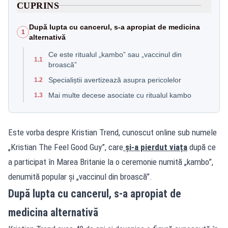
CUPRINS
După lupta cu cancerul, s-a apropiat de medicina
1
alternativă
Ce este ritualul „kambo” sau „vaccinul din
1.1
broască”
Specialiștii avertizează asupra pericolelor
1.2
Mai multe decese asociate cu ritualul kambo
1.3
Este vorba despre Kristian Trend, cunoscut online sub numele
„Kristian The Feel Good Guy”, care
și-a pierdut viața
după ce
a participat în Marea Britanie la o ceremonie numită „kambo”,
denumită popular și „vaccinul din broască”.
După lupta cu cancerul, s-a apropiat de
medicina alternativă