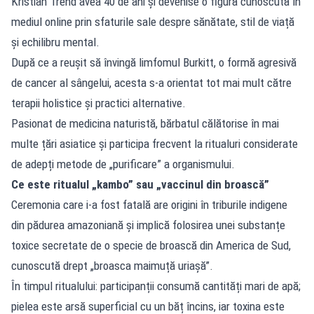
Kristian Trend avea 40 de ani și devenise o figură cunoscută în
mediul online prin sfaturile sale despre sănătate, stil de viață
și echilibru mental.
După ce a reușit să învingă limfomul Burkitt, o formă agresivă
de cancer al sângelui, acesta s-a orientat tot mai mult către
terapii holistice și practici alternative.
Pasionat de medicina naturistă, bărbatul călătorise în mai
multe țări asiatice și participa frecvent la ritualuri considerate
de adepți metode de „purificare” a organismului.
Ce este ritualul „kambo” sau „vaccinul din broască”
Ceremonia care i-a fost fatală are origini în triburile indigene
din pădurea amazoniană și implică folosirea unei substanțe
toxice secretate de o specie de broască din America de Sud,
cunoscută drept „broasca maimuță uriașă”.
În timpul ritualului: participanții consumă cantități mari de apă;
pielea este arsă superficial cu un băț încins, iar toxina este