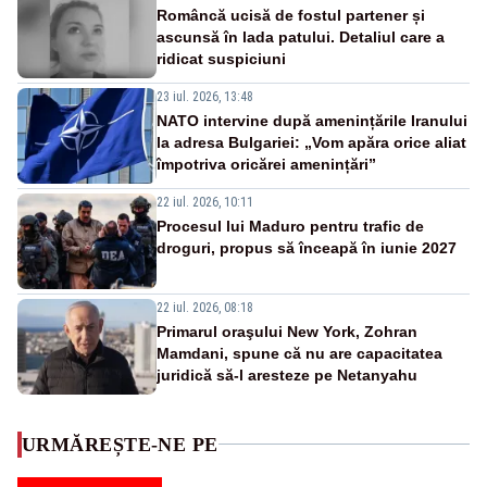
Româncă ucisă de fostul partener și
ascunsă în lada patului. Detaliul care a
ridicat suspiciuni
23 iul. 2026, 13:48
NATO intervine după amenințările Iranului
la adresa Bulgariei: „Vom apăra orice aliat
împotriva oricărei amenințări”
22 iul. 2026, 10:11
Procesul lui Maduro pentru trafic de
droguri, propus să înceapă în iunie 2027
22 iul. 2026, 08:18
Primarul oraşului New York, Zohran
Mamdani, spune că nu are capacitatea
juridică să-l aresteze pe Netanyahu
URMĂREȘTE-NE PE