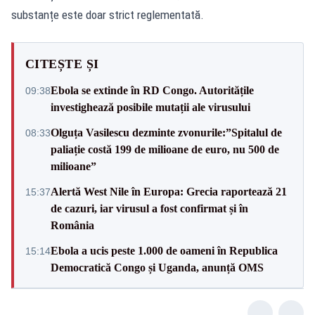
substanțe este doar strict reglementată.
CITEȘTE ȘI
Ebola se extinde în RD Congo. Autoritățile
09:38
investighează posibile mutații ale virusului
Olguța Vasilescu dezminte zvonurile:”Spitalul de
08:33
paliație costă 199 de milioane de euro, nu 500 de
milioane”
Alertă West Nile în Europa: Grecia raportează 21
15:37
de cazuri, iar virusul a fost confirmat și în
România
Ebola a ucis peste 1.000 de oameni în Republica
15:14
Democratică Congo și Uganda, anunță OMS