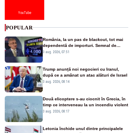
YouTube
POPULAR
România, la un pas de blackout, tot mai
dependentă de importuri. Semnal de
alarmă tras de un expert în energie
3 aug. 2026, 07:51
Trump anunță noi negocieri cu Iranul,
după ce a amânat un atac alături de Israel
3 aug. 2026, 08:14
Două elicoptere s-au ciocnit în Grecia, în
timp ce interveneau la un incendiu violent
3 aug. 2026, 08:17
Letonia închide unul dintre principalele