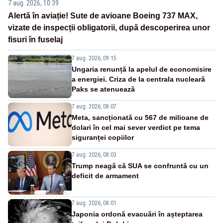
7 aug. 2026, 10:39
Alertă în aviație! Sute de avioane Boeing 737 MAX,
vizate de inspecții obligatorii, după descoperirea unor
fisuri în fuselaj
7 aug. 2026, 09:15
Ungaria renunță la apelul de economisire
a energiei. Criza de la centrala nucleară
Paks se atenuează
7 aug. 2026, 08:07
Meta, sancționată cu 567 de milioane de
dolari în cel mai sever verdict pe tema
siguranței copiilor
7 aug. 2026, 08:03
Trump neagă că SUA se confruntă cu un
deficit de armament
7 aug. 2026, 08:01
Japonia ordonă evacuări în așteptarea