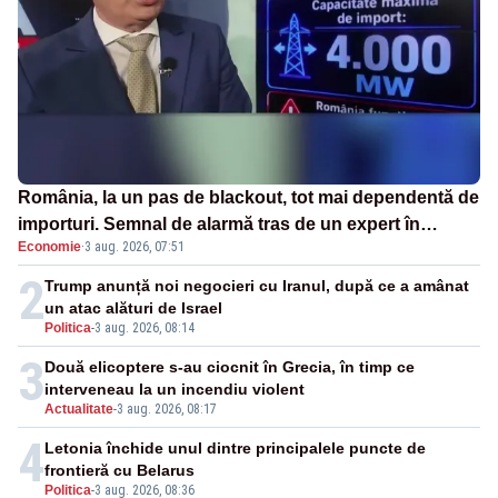
România, la un pas de blackout, tot mai dependentă de
importuri. Semnal de alarmă tras de un expert în
Economie
·
3 aug. 2026, 07:51
energie
2
Trump anunță noi negocieri cu Iranul, după ce a amânat
un atac alături de Israel
Politica
-
3 aug. 2026, 08:14
3
Două elicoptere s-au ciocnit în Grecia, în timp ce
interveneau la un incendiu violent
Actualitate
-
3 aug. 2026, 08:17
4
Letonia închide unul dintre principalele puncte de
frontieră cu Belarus
Politica
-
3 aug. 2026, 08:36