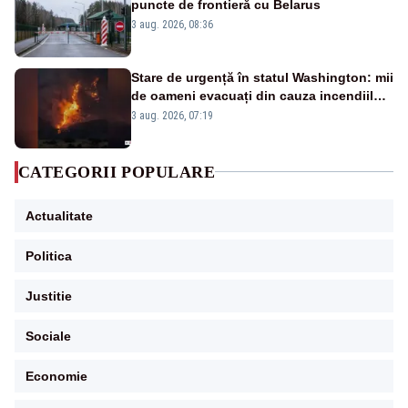
puncte de frontieră cu Belarus
3 aug. 2026, 08:36
Stare de urgență în statul Washington: mii
de oameni evacuați din cauza incendiilor
puternice de vegetație
3 aug. 2026, 07:19
CATEGORII POPULARE
Actualitate
Politica
Justitie
Sociale
Economie