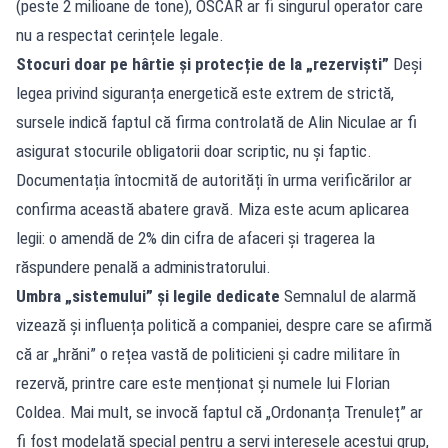
(peste 2 milioane de tone), OSCAR ar fi singurul operator care
nu a respectat cerințele legale.
Stocuri doar pe hârtie și protecție de la „rezerviști”
Deși
legea privind siguranța energetică este extrem de strictă,
sursele indică faptul că firma controlată de Alin Niculae ar fi
asigurat stocurile obligatorii doar scriptic, nu și faptic.
Documentația întocmită de autorități în urma verificărilor ar
confirma această abatere gravă. Miza este acum aplicarea
legii: o amendă de 2% din cifra de afaceri și tragerea la
răspundere penală a administratorului.
Umbra „sistemului” și legile dedicate
Semnalul de alarmă
vizează și influența politică a companiei, despre care se afirmă
că ar „hrăni” o rețea vastă de politicieni și cadre militare în
rezervă, printre care este menționat și numele lui Florian
Coldea. Mai mult, se invocă faptul că „Ordonanța Trenuleț” ar
fi fost modelată special pentru a servi interesele acestui grup,