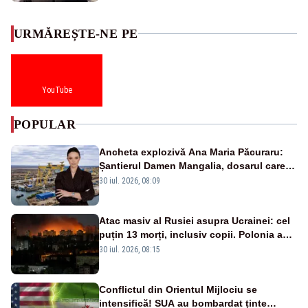
URMĂREȘTE-NE PE
YouTube
POPULAR
Ancheta explozivă Ana Maria Păcuraru:
Șantierul Damen Mangalia, dosarul care
scufundă apărarea României
30 iul. 2026, 08:09
Atac masiv al Rusiei asupra Ucrainei: cel
puțin 13 morți, inclusiv copii. Polonia a
ridicat avioanele de vânătoare
30 iul. 2026, 08:15
Conflictul din Orientul Mijlociu se
intensifică! SUA au bombardat ținte