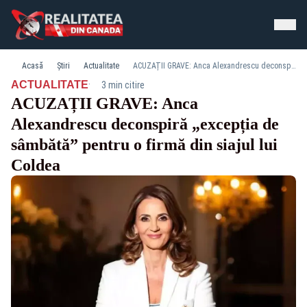
Acasă
Știri
Actualitate
ACUZAȚII GRAVE: Anca Alexandrescu deconspiră „excepția de sâmbătă” pentru o firmă din siajul lui Coldea
·
ACTUALITATE
3 min citire
ACUZAȚII GRAVE: Anca
Alexandrescu deconspiră „excepția de
sâmbătă” pentru o firmă din siajul lui
Coldea