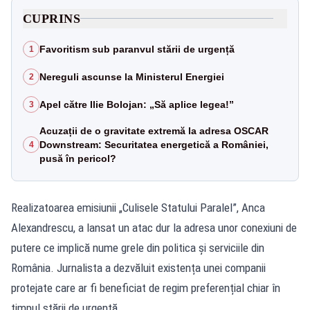
CUPRINS
Favoritism sub paranvul stării de urgență
1
Nereguli ascunse la Ministerul Energiei
2
Apel către Ilie Bolojan: „Să aplice legea!”
3
Acuzații de o gravitate extremă la adresa OSCAR
Downstream: Securitatea energetică a României,
4
pusă în pericol?
Realizatoarea emisiunii „Culisele Statului Paralel”, Anca
Alexandrescu, a lansat un atac dur la adresa unor conexiuni de
putere ce implică nume grele din politica și serviciile din
România. Jurnalista a dezvăluit existența unei companii
protejate care ar fi beneficiat de regim preferențial chiar în
timpul stării de urgență.