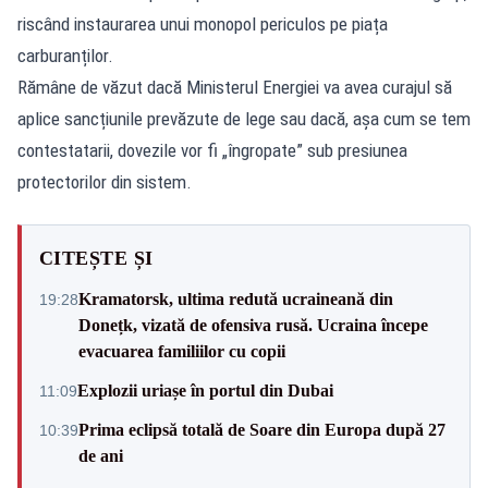
riscând instaurarea unui monopol periculos pe piața
carburanților.
Rămâne de văzut dacă Ministerul Energiei va avea curajul să
aplice sancțiunile prevăzute de lege sau dacă, așa cum se tem
contestatarii, dovezile vor fi „îngropate” sub presiunea
protectorilor din sistem.
CITEȘTE ȘI
Kramatorsk, ultima redută ucraineană din
19:28
Donețk, vizată de ofensiva rusă. Ucraina începe
evacuarea familiilor cu copii
Explozii uriașe în portul din Dubai
11:09
Prima eclipsă totală de Soare din Europa după 27
10:39
de ani