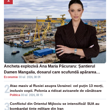
Ancheta explozivă Ana Maria Păcuraru: Șantierul
Damen Mangalia, dosarul care scufundă apărarea
Economie
·
30 iul. 2026, 08:09
României
2
Atac masiv al Rusiei asupra Ucrainei: cel puțin 13 morți,
inclusiv copii. Polonia a ridicat avioanele de vânătoare
Politica
-
30 iul. 2026, 08:15
3
Conflictul din Orientul Mijlociu se intensifică! SUA au
bombardat ținte militare din Iran