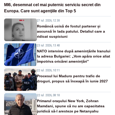
MI6, desemnat cel mai puternic serviciu secret din
Europa. Care sunt agenţiile din Top 5
27 iul. 2026, 12:38
Româncă ucisă de fostul partener și
ascunsă în lada patului. Detaliul care a
ridicat suspiciuni
23 iul. 2026, 13:48
NATO intervine după amenințările Iranului
la adresa Bulgariei: „Vom apăra orice aliat
împotriva oricărei amenințări”
22 iul. 2026, 10:11
Procesul lui Maduro pentru trafic de
droguri, propus să înceapă în iunie 2027
22 iul. 2026, 08:18
Primarul oraşului New York, Zohran
Mamdani, spune că nu are capacitatea
juridică să-l aresteze pe Netanyahu