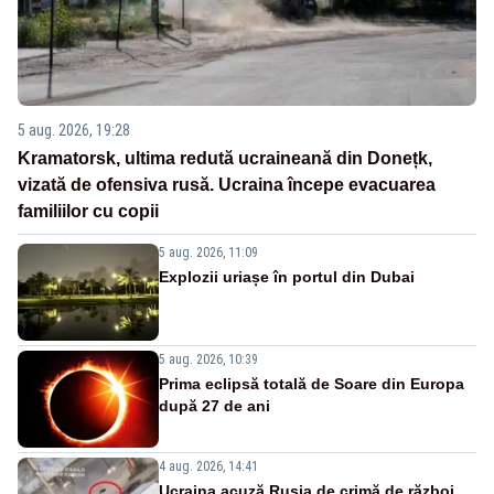
5 aug. 2026, 19:28
Kramatorsk, ultima redută ucraineană din Donețk,
vizată de ofensiva rusă. Ucraina începe evacuarea
familiilor cu copii
5 aug. 2026, 11:09
Explozii uriașe în portul din Dubai
5 aug. 2026, 10:39
Prima eclipsă totală de Soare din Europa
după 27 de ani
4 aug. 2026, 14:41
Ucraina acuză Rusia de crimă de război