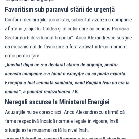
Favoritism sub paranvul stării de urgență
Conform declarațiilor jurnalistei, subiectul vizează o companie
aflată în „siajul lui Coldea și al celor care au condus Primăria
Sectorului 6 de-a lungul timpului”. Anca Alexandrescu susține
că mecanismul de favorizare a fost activat într-un moment
critic pentru țară.
„Imediat după ce s-a declarat starea de urgență, pentru
această companie s-a făcut o excepție ca să poată exporta.
Excepția a fost semnată sâmbăta, când Bogdan Ivan nu era la
muncă”, a punctat realizatoarea TV.
Nereguli ascunse la Ministerul Energiei
Acuzațiile nu se opresc aici. Anca Alexandrescu afirmă că
firma respectivă încalcă normele legale în vigoare, însă
situația este mușamalizată la nivel înalt.
„Această firmă nu respectă normele, iar această chestiune