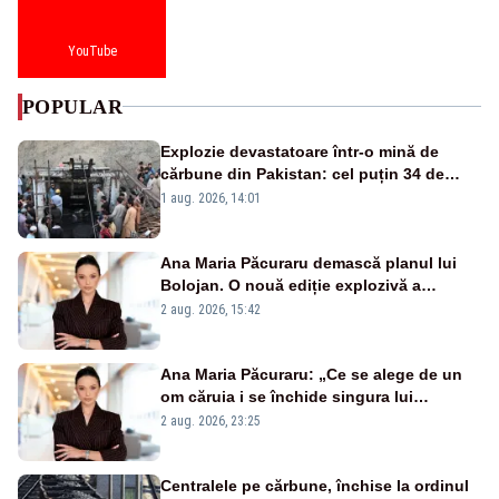
YouTube
POPULAR
Explozie devastatoare într-o mină de
cărbune din Pakistan: cel puțin 34 de
morți - VIDEO
1 aug. 2026, 14:01
Ana Maria Păcuraru demască planul lui
Bolojan. O nouă ediție explozivă a
emisiunii „Miza Zilei” la Realitatea PLUS
2 aug. 2026, 15:42
Ana Maria Păcuraru: „Ce se alege de un
om căruia i se închide singura lui
portiță?”
2 aug. 2026, 23:25
Centralele pe cărbune, închise la ordinul