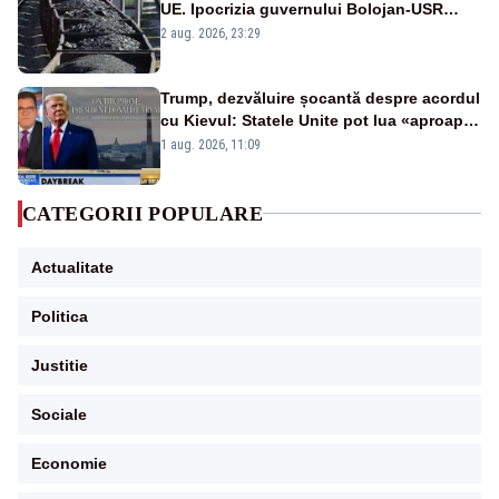
UE. Ipocrizia guvernului Bolojan-USR
după starea de alertă
2 aug. 2026, 23:29
Trump, dezvăluire șocantă despre acordul
cu Kievul: Statele Unite pot lua «aproape
tot ce vor» din minele Ucrainei”
1 aug. 2026, 11:09
CATEGORII POPULARE
Actualitate
Politica
Justitie
Sociale
Economie