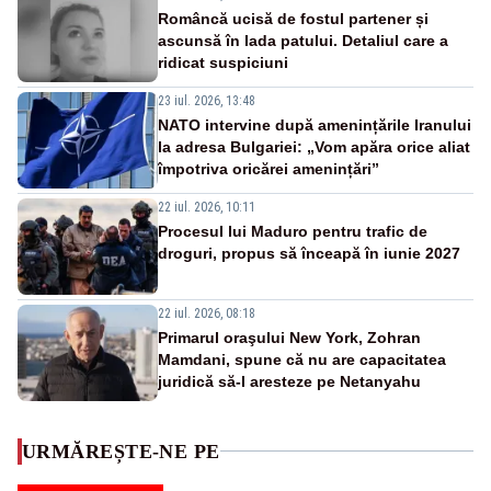
Româncă ucisă de fostul partener și
ascunsă în lada patului. Detaliul care a
ridicat suspiciuni
23 iul. 2026, 13:48
NATO intervine după amenințările Iranului
la adresa Bulgariei: „Vom apăra orice aliat
împotriva oricărei amenințări”
22 iul. 2026, 10:11
Procesul lui Maduro pentru trafic de
droguri, propus să înceapă în iunie 2027
22 iul. 2026, 08:18
Primarul oraşului New York, Zohran
Mamdani, spune că nu are capacitatea
juridică să-l aresteze pe Netanyahu
URMĂREȘTE-NE PE