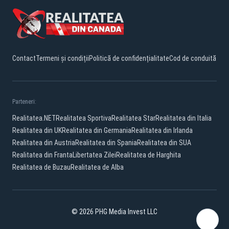
Contact
Termeni și condiții
Politică de confidențialitate
Cod de conduită
Parteneri:
Realitatea.NET
Realitatea Sportiva
Realitatea Star
Realitatea din Italia
Realitatea din UK
Realitatea din Germania
Realitatea din Irlanda
Realitatea din Austria
Realitatea din Spania
Realitatea din SUA
Realitatea din Franta
Libertatea Zilei
Realitatea de Harghita
Realitatea de Buzau
Realitatea de Alba
© 2026 PHG Media Invest LLC
YouTube