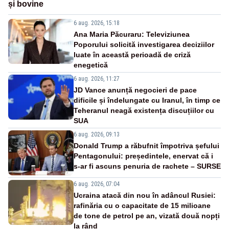
și bovine
6 aug. 2026, 15:18
Ana Maria Păcuraru: Televiziunea
Poporului solicită investigarea deciziilor
luate în această perioadă de criză
enegetică
6 aug. 2026, 11:27
JD Vance anunță negocieri de pace
dificile și îndelungate cu Iranul, în timp ce
Teheranul neagă existența discuțiilor cu
SUA
6 aug. 2026, 09:13
Donald Trump a răbufnit împotriva șefului
Pentagonului: președintele, enervat că i
s-ar fi ascuns penuria de rachete – SURSE
6 aug. 2026, 07:04
Ucraina atacă din nou în adâncul Rusiei:
rafinăria cu o capacitate de 15 milioane
de tone de petrol pe an, vizată două nopți
la rând