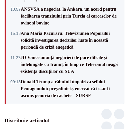
ANSVSA a negociat, la Ankara, un acord pentru
10:57
facilitarea tranzitului prin Turcia al carcaselor de
ovine și bovine
Ana Maria Păcuraru: Televiziunea Poporului
15:18
solicită investigarea deciziilor luate în această
perioadă de criză enegetică
JD Vance anunță negocieri de pace dificile și
11:27
îndelungate cu Iranul, în timp ce Teheranul neagă
existența discuțiilor cu SUA
Donald Trump a răbufnit împotriva șefului
09:13
Pentagonului: președintele, enervat că i s-ar fi
ascuns penuria de rachete – SURSE
Distribuie articolul