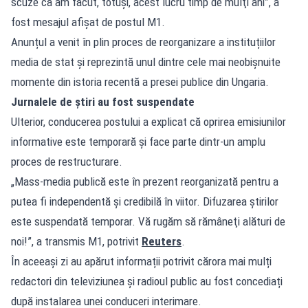
scuze că am făcut, totuşi, acest lucru timp de mulţi ani”, a
fost mesajul afișat de postul M1.
Anunțul a venit în plin proces de reorganizare a instituțiilor
media de stat și reprezintă unul dintre cele mai neobișnuite
momente din istoria recentă a presei publice din Ungaria.
Jurnalele de știri au fost suspendate
Ulterior, conducerea postului a explicat că oprirea emisiunilor
informative este temporară și face parte dintr-un amplu
proces de restructurare.
„Mass-media publică este în prezent reorganizată pentru a
putea fi independentă şi credibilă în viitor. Difuzarea ştirilor
este suspendată temporar. Vă rugăm să rămâneţi alături de
noi!”, a transmis M1, potrivit
Reuters
.
În aceeași zi au apărut informații potrivit cărora mai mulți
redactori din televiziunea și radioul public au fost concediați
după instalarea unei conduceri interimare.