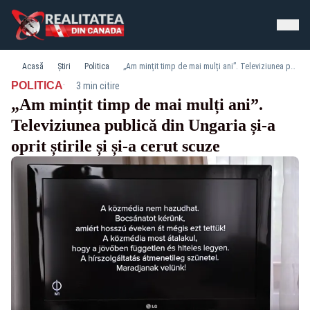
Acasă
Știri
Politica
„Am mințit timp de mai mulți ani”. Televiziunea publică din Ungaria și-a oprit știrile și și-a cerut scuze
·
POLITICA
3 min citire
„Am mințit timp de mai mulți ani”.
Televiziunea publică din Ungaria și-a
oprit știrile și și-a cerut scuze