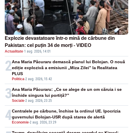
Explozie devastatoare într-o mină de cărbune din
Pakistan: cel puțin 34 de morți - VIDEO
Actualitate
·
1 aug. 2026, 14:01
2
Ana Maria Păcuraru demască planul lui Bolojan. O nouă
ediție explozivă a emisiunii „Miza Zilei” la Realitatea
PLUS
Politica
-
2 aug. 2026, 15:42
3
Ana Maria Păcuraru: „Ce se alege de un om căruia i se
închide singura lui portiță?”
Sociale
-
2 aug. 2026, 23:25
4
Centralele pe cărbune, închise la ordinul UE. Ipocrizia
guvernului Bolojan-USR după starea de alertă
Economie
-
2 aug. 2026, 23:29
Trump, dezvăluire șocantă despre acordul cu Kievul: