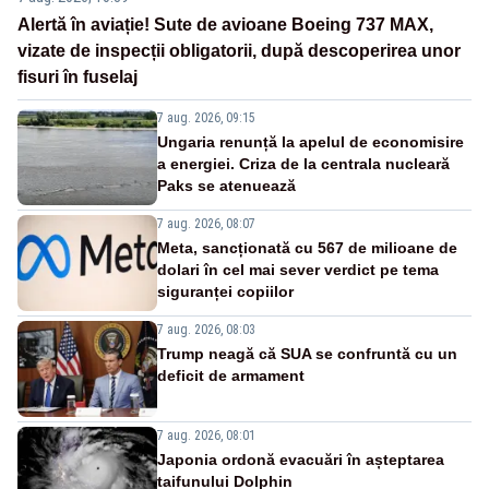
Alertă în aviație! Sute de avioane Boeing 737 MAX,
vizate de inspecții obligatorii, după descoperirea unor
fisuri în fuselaj
7 aug. 2026, 09:15
Ungaria renunță la apelul de economisire
a energiei. Criza de la centrala nucleară
Paks se atenuează
7 aug. 2026, 08:07
Meta, sancționată cu 567 de milioane de
dolari în cel mai sever verdict pe tema
siguranței copiilor
7 aug. 2026, 08:03
Trump neagă că SUA se confruntă cu un
deficit de armament
7 aug. 2026, 08:01
Japonia ordonă evacuări în așteptarea
taifunului Dolphin