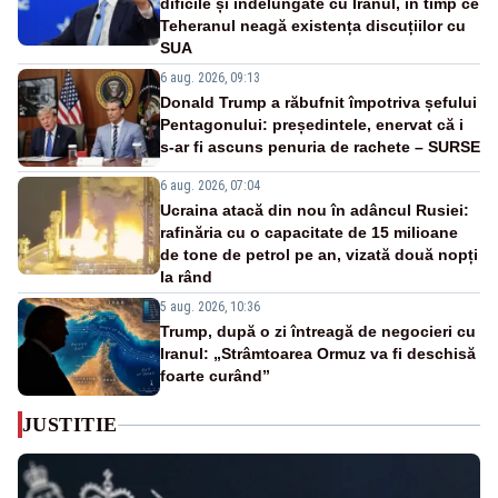
dificile și îndelungate cu Iranul, în timp ce
Teheranul neagă existența discuțiilor cu
SUA
6 aug. 2026, 09:13
Donald Trump a răbufnit împotriva șefului
Pentagonului: președintele, enervat că i
s-ar fi ascuns penuria de rachete – SURSE
6 aug. 2026, 07:04
Ucraina atacă din nou în adâncul Rusiei:
rafinăria cu o capacitate de 15 milioane
de tone de petrol pe an, vizată două nopți
la rând
5 aug. 2026, 10:36
Trump, după o zi întreagă de negocieri cu
Iranul: „Strâmtoarea Ormuz va fi deschisă
foarte curând”
JUSTITIE