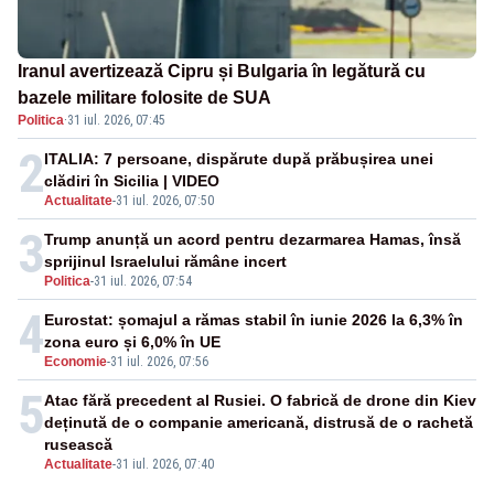
Iranul avertizează Cipru și Bulgaria în legătură cu
bazele militare folosite de SUA
Politica
·
31 iul. 2026, 07:45
2
ITALIA: 7 persoane, dispărute după prăbușirea unei
clădiri în Sicilia | VIDEO
Actualitate
-
31 iul. 2026, 07:50
3
Trump anunță un acord pentru dezarmarea Hamas, însă
sprijinul Israelului rămâne incert
Politica
-
31 iul. 2026, 07:54
4
Eurostat: șomajul a rămas stabil în iunie 2026 la 6,3% în
zona euro și 6,0% în UE
Economie
-
31 iul. 2026, 07:56
5
Atac fără precedent al Rusiei. O fabrică de drone din Kiev
deținută de o companie americană, distrusă de o rachetă
rusească
Actualitate
-
31 iul. 2026, 07:40