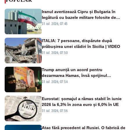
Iranul avertizează Cipru și Bulgaria în
legătură cu bazele militare folosite de
SUA
31 iul. 2026, 07:45
ITALIA: 7 persoane, dispărute după
prăbușirea unei clădiri în Sicilia | VIDEO
31 iul. 2026, 07:50
Trump anunță un acord pentru
dezarmarea Hamas, însă sprijinul
Israelului rămâne incert
31 iul. 2026, 07:54
Eurostat: șomajul a rămas stabil în iunie
2026 la 6,3% în zona euro și 6,0% în UE
31 iul. 2026, 07:56
Atac fără precedent al Rusiei. O fabrică de