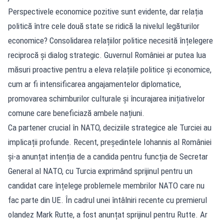
Perspectivele economice pozitive sunt evidente, dar relația
politică între cele două state se ridică la nivelul legăturilor
economice? Consolidarea relațiilor politice necesită înțelegere
reciprocă și dialog strategic. Guvernul României ar putea lua
măsuri proactive pentru a eleva relațiile politice și economice,
cum ar fi intensificarea angajamentelor diplomatice,
promovarea schimburilor culturale și încurajarea inițiativelor
comune care beneficiază ambele națiuni.
Ca partener crucial în NATO, deciziile strategice ale Turciei au
implicații profunde. Recent, președintele Iohannis al României
și-a anunțat intenția de a candida pentru funcția de Secretar
General al NATO, cu Turcia exprimând sprijinul pentru un
candidat care înțelege problemele membrilor NATO care nu
fac parte din UE. În cadrul unei întâlniri recente cu premierul
olandez Mark Rutte, a fost anunțat sprijinul pentru Rutte. Ar