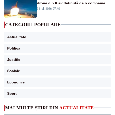
drone din Kiev deținută de o companie
americană, distrusă de o rachetă
31 iul. 2026, 07:40
rusească
CATEGORII POPULARE
Actualitate
Politica
Justitie
Sociale
Economie
Sport
MAI MULTE ȘTIRI DIN
ACTUALITATE