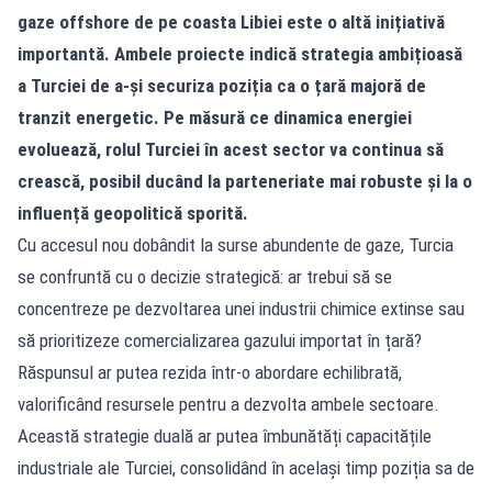
gaze offshore de pe coasta Libiei este o altă inițiativă
importantă. Ambele proiecte indică strategia ambițioasă
a Turciei de a-și securiza poziția ca o țară majoră de
tranzit energetic. Pe măsură ce dinamica energiei
evoluează, rolul Turciei în acest sector va continua să
crească, posibil ducând la parteneriate mai robuste și la o
influență geopolitică sporită.
Cu accesul nou dobândit la surse abundente de gaze, Turcia
se confruntă cu o decizie strategică: ar trebui să se
concentreze pe dezvoltarea unei industrii chimice extinse sau
să prioritizeze comercializarea gazului importat în țară?
Răspunsul ar putea rezida într-o abordare echilibrată,
valorificând resursele pentru a dezvolta ambele sectoare.
Această strategie duală ar putea îmbunătăți capacitățile
industriale ale Turciei, consolidând în același timp poziția sa de