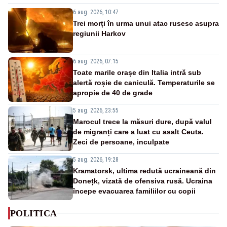
6 aug. 2026, 10:47
Trei morți în urma unui atac rusesc asupra
regiunii Harkov
6 aug. 2026, 07:15
Toate marile orașe din Italia intră sub
alertă roșie de caniculă. Temperaturile se
apropie de 40 de grade
5 aug. 2026, 23:55
Marocul trece la măsuri dure, după valul
de migranți care a luat cu asalt Ceuta.
Zeci de persoane, inculpate
5 aug. 2026, 19:28
Kramatorsk, ultima redută ucraineană din
Donețk, vizată de ofensiva rusă. Ucraina
începe evacuarea familiilor cu copii
POLITICA