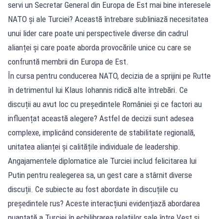
servi un Secretar General din Europa de Est mai bine interesele
NATO și ale Turciei? Această întrebare subliniază necesitatea
unui lider care poate uni perspectivele diverse din cadrul
alianței și care poate aborda provocările unice cu care se
confruntă membrii din Europa de Est.
În cursa pentru conducerea NATO, decizia de a sprijini pe Rutte
în detrimentul lui Klaus Iohannis ridică alte întrebări. Ce
discuții au avut loc cu președintele României și ce factori au
influențat această alegere? Astfel de decizii sunt adesea
complexe, implicând considerente de stabilitate regională,
unitatea alianței și calitățile individuale de leadership.
Angajamentele diplomatice ale Turciei includ felicitarea lui
Putin pentru realegerea sa, un gest care a stârnit diverse
discuții. Ce subiecte au fost abordate în discuțiile cu
președintele rus? Aceste interacțiuni evidențiază abordarea
nuanțată a Turciei în echilibrarea relațiilor sale între Vest și