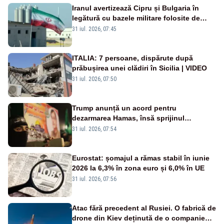
Iranul avertizează Cipru și Bulgaria în
legătură cu bazele militare folosite de
SUA
31 iul. 2026, 07:45
ITALIA: 7 persoane, dispărute după
prăbușirea unei clădiri în Sicilia | VIDEO
31 iul. 2026, 07:50
Trump anunță un acord pentru
dezarmarea Hamas, însă sprijinul
Israelului rămâne incert
31 iul. 2026, 07:54
Eurostat: șomajul a rămas stabil în iunie
2026 la 6,3% în zona euro și 6,0% în UE
31 iul. 2026, 07:56
Atac fără precedent al Rusiei. O fabrică de
drone din Kiev deținută de o companie