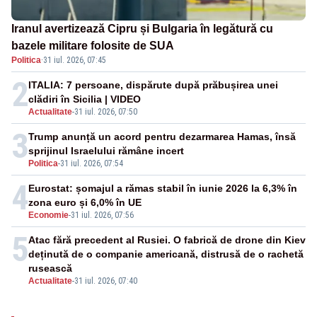
Iranul avertizează Cipru și Bulgaria în legătură cu
bazele militare folosite de SUA
Politica
·
31 iul. 2026, 07:45
2
ITALIA: 7 persoane, dispărute după prăbușirea unei
clădiri în Sicilia | VIDEO
Actualitate
-
31 iul. 2026, 07:50
3
Trump anunță un acord pentru dezarmarea Hamas, însă
sprijinul Israelului rămâne incert
Politica
-
31 iul. 2026, 07:54
4
Eurostat: șomajul a rămas stabil în iunie 2026 la 6,3% în
zona euro și 6,0% în UE
Economie
-
31 iul. 2026, 07:56
5
Atac fără precedent al Rusiei. O fabrică de drone din Kiev
deținută de o companie americană, distrusă de o rachetă
rusească
Actualitate
-
31 iul. 2026, 07:40