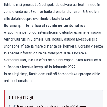
Edilul a mai precizat că echipele de salvare au fost trimise în
zonele unde au căzut resturile dronelor distruse, fără a oferi
alte detalii despre eventuale efecte la sol.
Ucraina își intensifică atacurile pe teritoriul rus
Atacul vine pe fondul intensificării loviturilor ucrainene asupra
teritoriului rus în ultimele luni, inclusiv asupra Moscovei și a
unor zone aflate la mare distanță de frontieră. Ucraina vizează
în special infrastructura de transport și de stocare a
hidrocarburilor, într-un efort de a slăbi capacitatea Rusiei de a-
și finanța ofensiva începută în februarie 2022.
În același timp, Rusia continuă să bombardeze aproape zilnic
teritoriul ucrainean.
CITEȘTE ȘI
Rusia susține că a doborât peste 600 drone
11:43