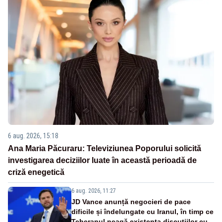
6 aug. 2026, 15:18
Ana Maria Păcuraru: Televiziunea Poporului solicită
investigarea deciziilor luate în această perioadă de
criză enegetică
6 aug. 2026, 11:27
JD Vance anunță negocieri de pace
dificile și îndelungate cu Iranul, în timp ce
Teheranul neagă existența discuțiilor cu