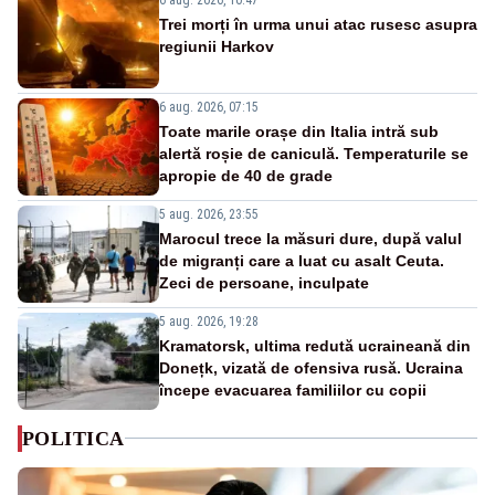
Trei morți în urma unui atac rusesc asupra
regiunii Harkov
6 aug. 2026, 07:15
Toate marile orașe din Italia intră sub
alertă roșie de caniculă. Temperaturile se
apropie de 40 de grade
5 aug. 2026, 23:55
Marocul trece la măsuri dure, după valul
de migranți care a luat cu asalt Ceuta.
Zeci de persoane, inculpate
5 aug. 2026, 19:28
Kramatorsk, ultima redută ucraineană din
Donețk, vizată de ofensiva rusă. Ucraina
începe evacuarea familiilor cu copii
POLITICA