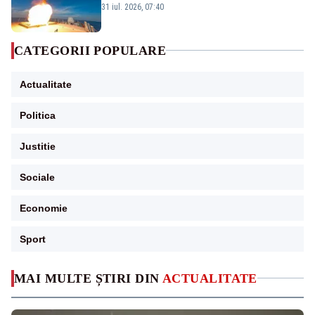
americană, distrusă de o rachetă
31 iul. 2026, 07:40
rusească
CATEGORII POPULARE
Actualitate
Politica
Justitie
Sociale
Economie
Sport
MAI MULTE ȘTIRI DIN
ACTUALITATE