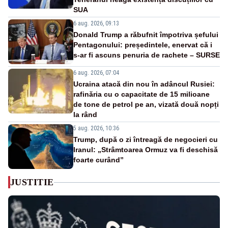
SUA
6 aug. 2026, 09:13
Donald Trump a răbufnit împotriva șefului
Pentagonului: președintele, enervat că i
s-ar fi ascuns penuria de rachete – SURSE
6 aug. 2026, 07:04
Ucraina atacă din nou în adâncul Rusiei:
rafinăria cu o capacitate de 15 milioane
de tone de petrol pe an, vizată două nopți
la rând
5 aug. 2026, 10:36
Trump, după o zi întreagă de negocieri cu
Iranul: „Strâmtoarea Ormuz va fi deschisă
foarte curând”
JUSTITIE