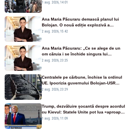
morți - VIDEO
1 aug. 2026, 14:01
Ana Maria Păcuraru demască planul lui
Bolojan. O nouă ediție explozivă a
emisiunii „Miza Zilei” la Realitatea PLUS
2 aug. 2026, 15:42
Ana Maria Păcuraru: „Ce se alege de un
om căruia i se închide singura lui
portiță?”
2 aug. 2026, 23:25
Centralele pe cărbune, închise la ordinul
UE. Ipocrizia guvernului Bolojan-USR
după starea de alertă
2 aug. 2026, 23:29
Trump, dezvăluire șocantă despre acordul
cu Kievul: Statele Unite pot lua «aproape
tot ce vor» din minele Ucrainei”
1 aug. 2026, 11:09