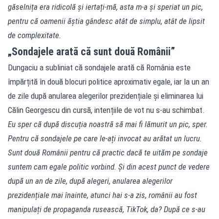
găselnița era ridicolă și iertați-mă, asta m-a și speriat un pic,
pentru că oamenii ăștia gândesc atât de simplu, atât de lipsit
de complexitate.
„Sondajele arată că sunt două Românii”
Dungaciu a subliniat că sondajele arată că România este
împărțită în două blocuri politice aproximativ egale, iar la un an
de zile după anularea alegerilor prezidențiale și eliminarea lui
Călin Georgescu din cursă, intențiile de vot nu s-au schimbat.
Eu sper că după discuția noastră să mai fi lămurit un pic, sper.
Pentru că sondajele pe care le-ați invocat au arătat un lucru.
Sunt două Românii pentru că practic dacă te uităm pe sondaje
suntem cam egale politic vorbind. Și din acest punct de vedere
după un an de zile, după alegeri, anularea alegerilor
prezidențiale mai înainte, atunci hai s-a zis, românii au fost
manipulați de propaganda rusească, TikTok, da? După ce s-au