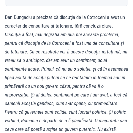
Dan Dungaciu a precizat că discuția de la Cotroceni a avut un
caracter de consultare și tatonare, fără concluzii clare.
Discuția a fost, mai degrabă am pus noi această problemă,
pentru că discuția de la Cotroceni a fost una de consultare și
de tatonare. Cu ce rezultate vor fi aceste discuții, iertați-mă, nu
vreau să o anticipez, dar am avut un sentiment, două
sentimente acute. Primul, că nu au o soluție, și că în asemenea
lipsă acută de soluții putem să ne reîntâlnim în toamnă sau în
primăvară cu un nou guvern căzut, pentru că va fi o
improvizație. Și al doilea sentiment pe care l-am avut, a fost că
oamenii aceștia gândesc, cum s-ar spune, cu premeditare.
Pentru că guvernele sunt solide, sunt lucruri politice. Și politic
vorbind, România e departe de a fi planificată. O majoritate sau
ceva care să poată susține un guvern puternic. Nu există.