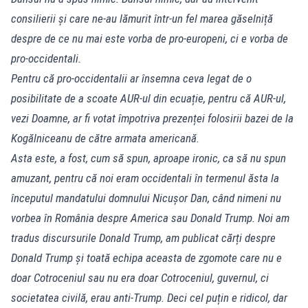
consilierii și care ne-au lămurit într-un fel marea găselniță
despre de ce nu mai este vorba de pro-europeni, ci e vorba de
pro-occidentali.
Pentru că pro-occidentalii ar însemna ceva legat de o
posibilitate de a scoate AUR-ul din ecuație, pentru că AUR-ul,
vezi Doamne, ar fi votat împotriva prezenței folosirii bazei de la
Kogălniceanu de către armata americană.
Asta este, a fost, cum să spun, aproape ironic, ca să nu spun
amuzant, pentru că noi eram occidentali în termenul ăsta la
începutul mandatului domnului Nicușor Dan, când nimeni nu
vorbea în România despre America sau Donald Trump. Noi am
tradus discursurile Donald Trump, am publicat cărți despre
Donald Trump și toată echipa aceasta de zgomote care nu e
doar Cotroceniul sau nu era doar Cotroceniul, guvernul, ci
societatea civilă, erau anti-Trump. Deci cel puțin e ridicol, dar