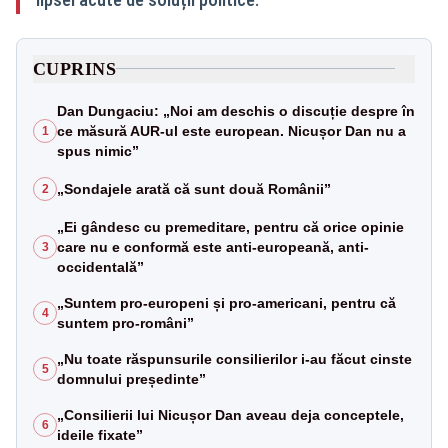
CUPRINS
Dan Dungaciu: „Noi am deschis o discuție despre în
ce măsură AUR-ul este european. Nicușor Dan nu a
1
spus nimic”
„Sondajele arată că sunt două Românii”
2
„Ei gândesc cu premeditare, pentru că orice opinie
care nu e conformă este anti-europeană, anti-
3
occidentală”
„Suntem pro-europeni și pro-americani, pentru că
4
suntem pro-români”
„Nu toate răspunsurile consilierilor i-au făcut cinste
5
domnului președinte”
„Consilierii lui Nicușor Dan aveau deja conceptele,
6
ideile fixate”