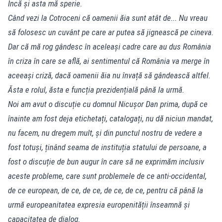
Încă și asta mă sperie.
Când vezi la Cotroceni că oamenii ăia sunt atât de... Nu vreau
să folosesc un cuvânt pe care ar putea să jignească pe cineva.
Dar că mă rog gândesc în aceleași cadre care au dus România
în criza în care se află, ai sentimentul că România va merge în
aceeași criză, dacă oamenii ăia nu învață să gândească altfel.
Ăsta e rolul, ăsta e funcția prezidențială până la urmă.
Noi am avut o discuție cu domnul Nicușor Dan prima, după ce
înainte am fost deja etichetați, catalogați, nu dă niciun mandat,
nu facem, nu dregem mult, și din punctul nostru de vedere a
fost totuși, ținând seama de instituția statului de persoane, a
fost o discuție de bun augur în care să ne exprimăm inclusiv
aceste probleme, care sunt problemele de ce anti-occidental,
de ce european, de ce, de ce, de ce, de ce, pentru că până la
urmă europeanitatea expresia europenității înseamnă și
capacitatea de dialog.