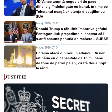
JD Vance anunță negocieri de pace
dificile și îndelungate cu Iranul, în timp ce
Teheranul neagă existența discuțiilor cu
SUA
6 aug. 2026, 09:13
Donald Trump a răbufnit împotriva șefului
Pentagonului: președintele, enervat că i
s-ar fi ascuns penuria de rachete – SURSE
6 aug. 2026, 07:04
Ucraina atacă din nou în adâncul Rusiei:
rafinăria cu o capacitate de 15 milioane
de tone de petrol pe an, vizată două nopți
la rând
JUSTITIE