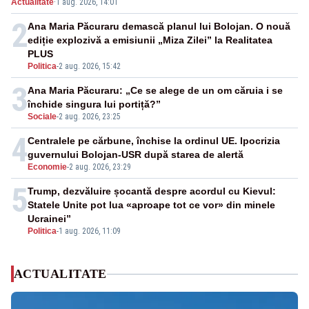
Actualitate
·
1 aug. 2026, 14:01
2
Ana Maria Păcuraru demască planul lui Bolojan. O nouă
ediție explozivă a emisiunii „Miza Zilei” la Realitatea
PLUS
Politica
-
2 aug. 2026, 15:42
3
Ana Maria Păcuraru: „Ce se alege de un om căruia i se
închide singura lui portiță?”
Sociale
-
2 aug. 2026, 23:25
4
Centralele pe cărbune, închise la ordinul UE. Ipocrizia
guvernului Bolojan-USR după starea de alertă
Economie
-
2 aug. 2026, 23:29
5
Trump, dezvăluire șocantă despre acordul cu Kievul:
Statele Unite pot lua «aproape tot ce vor» din minele
Ucrainei”
Politica
-
1 aug. 2026, 11:09
ACTUALITATE