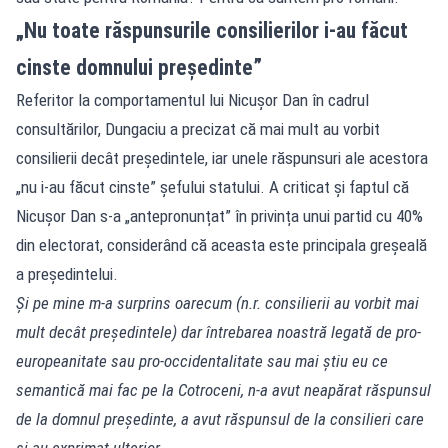
„Nu toate răspunsurile consilierilor i-au făcut
cinste domnului președinte”
Referitor la comportamentul lui Nicușor Dan în cadrul
consultărilor, Dungaciu a precizat că mai mult au vorbit
consilierii decât președintele, iar unele răspunsuri ale acestora
„nu i-au făcut cinste” șefului statului. A criticat și faptul că
Nicușor Dan s-a „antepronunțat” în privința unui partid cu 40%
din electorat, considerând că aceasta este principala greșeală
a președintelui.
Și pe mine m-a surprins oarecum (n.r. consilierii au vorbit mai
mult decât președintele) dar întrebarea noastră legată de pro-
europeanitate sau pro-occidentalitate sau mai știu eu ce
semantică mai fac pe la Cotroceni, n-a avut neapărat răspunsul
de la domnul președinte, a avut răspunsul de la consilieri care
și-au exprimat ulterior.