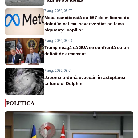
7 aug. 2026, 08:07
Meta, sancționată cu 567 de milioane de
dolari în cel mai sever verdict pe tema
siguranței copiilor
7 aug. 2026, 08:03
Trump neagă că SUA se confruntă cu un
deficit de armament
7 aug. 2026, 08:01
Japonia ordonă evacuări în așteptarea
taifunului Dolphin
POLITICA