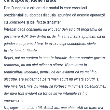
Dan Dungaciu a criticat dur modul în care consilierii
prezidențiali au abordat discuția, spunând că aceștia operează
cu „concepte și idei fixate dinainte”
Întrebat dacă consilierii lui Nicușor Dan au citit programul de
guvernare AUR: Unii dintre ei, da. În sensul ăsta spuneam că ei
gândesc cu premeditare. Ei aveau deja conceptele, ideile
fixate, temele făcute.
Repet, noi nu credem în aceste formule, despre premier guvern
tehnocrat, nu am nici măcar o părere. N-am intrat în
tehnicalități imediate, pentru că era evident că va mai fi o
discuție, era evident că pe termen scurt nu există soluții, și
mie mi-a fost, mie, nu vreau să vorbesc în numele colegilor mei,
dar mi-a fost evident că tot ce se va întâmpla va fi o
improvizație.
Nu, sigur, nici chiar atât. Adică am, nici chiar atât de mare n-a