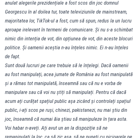
anulat alegerile prezidențiale a fost scos din joc domnul
Georgescu în al doilea tur, toate televiziunile de mainstream,
majoritatea lor, TikTok-ul a fost, cum să spun, redus la un lucru
aproape irelevant în termeni de comunicare. Și nu s-a schimbat
nimic din intenția de vot, din opțiunea de vot, din aceste blocuri
politice. Și oamenii aceștia n-au înțeles nimic. Ei n-au înțeles
de fapt.
Sunt două lucruri pe care trebuie să le înțelegi. Dacă oamenii
au fost manipulați, acea jumate de România au fost manipulată
și a rămas tot manipulată, înseamnă sau că nu e vorba de
manipulare sau că voi nu știți să manipulați. Pentru că dacă
acum ați curățat spațiul public așa zicând și controlați spațiul
public, i-ați scos pe ruși, chinezi, pakistanezi, nu mai știu din
joc, înseamnă că numai ăia știau să manipuleze în țara asta.
Voi habar n-aveți. Ați avut un an la dispoziție să ne
remanipulați la loc, ca să zic așa, să ne puneți cu picioarele pe