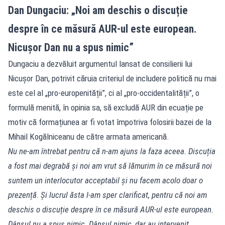
Dan Dungaciu: „Noi am deschis o discuție
despre în ce măsură AUR-ul este european.
Nicușor Dan nu a spus nimic”
Dungaciu a dezvăluit argumentul lansat de consilierii lui
Nicușor Dan, potrivit căruia criteriul de includere politică nu mai
este cel al „pro-europenității”, ci al „pro-occidentalității”, o
formulă menită, în opinia sa, să excludă AUR din ecuație pe
motiv că formațiunea ar fi votat împotriva folosirii bazei de la
Mihail Kogălniceanu de către armata americană.
Nu ne-am întrebat pentru că n-am ajuns la faza aceea. Discuția
a fost mai degrabă și noi am vrut să lămurim în ce măsură noi
suntem un interlocutor acceptabil și nu facem acolo doar o
prezență. Și lucrul ăsta l-am sper clarificat, pentru că noi am
deschis o discuție despre în ce măsură AUR-ul este european.
Dânsul nu a spus nimic. Dânsul nimic, dar au intervenit