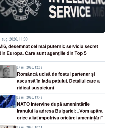
5 aug. 2026, 11:00
MI6, desemnat cel mai puternic serviciu secret
din Europa. Care sunt agenţiile din Top 5
27 iul. 2026, 12:38
Româncă ucisă de fostul partener și
ascunsă în lada patului. Detaliul care a
ridicat suspiciuni
23 iul. 2026, 13:48
NATO intervine după amenințările
Iranului la adresa Bulgariei: „Vom apăra
orice aliat împotriva oricărei amenințări”
22 iul. 2026, 10:11