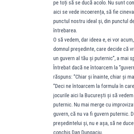
pe toți să se ducă acolo. Nu sunt convi
aici se vede incoerența, să fie cineva 
punctul nostru ideal și, din punctul d
întrebarea.
O să vedem, dar ideea e, ei vor acum,
domnul președinte, care decide că vrea
un guvern al tău și puternic”, a mai 
Întrebat dacă ne întoarcem la ”guver
răspuns: ”Chiar și înainte, chiar și ma
”Deci ne întoarcem la formula în car
jocurile aici la București și să vedem
puternic. Nu mai merge cu improvizații
guvern, că nu va fi guvern puternic. 
președintelui și, nu e așa, să ne duc
conchis Dan Dungaciu.