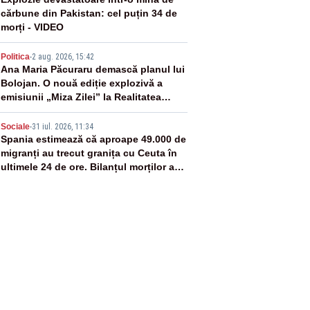
3
cărbune din Pakistan: cel puțin 34 de
morți - VIDEO
4
Politica
-
2 aug. 2026, 15:42
Ana Maria Păcuraru demască planul lui
Bolojan. O nouă ediție explozivă a
emisiunii „Miza Zilei” la Realitatea
PLUS
5
Sociale
-
31 iul. 2026, 11:34
Spania estimează că aproape 49.000 de
migranți au trecut granița cu Ceuta în
ultimele 24 de ore. Bilanțul morților a
ajuns la 19