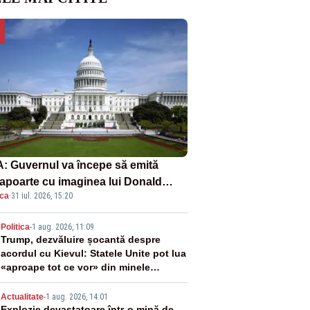
: Guvernul va începe să emită
apoarte cu imaginea lui Donald
ica
·
31 iul. 2026, 15:20
mp începând cu 8 august
2
Politica
-
1 aug. 2026, 11:09
Trump, dezvăluire șocantă despre
acordul cu Kievul: Statele Unite pot lua
«aproape tot ce vor» din minele
Ucrainei”
Actualitate
-
1 aug. 2026, 14:01
Explozie devastatoare într-o mină de