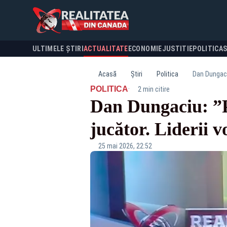
ULTIMELE ȘTIRI
ACTUALITATE
ECONOMIE
JUSTITIE
POLITICA
Acasă
Știri
Politica
Dan Dungaciu
·
POLITICA
2 min citire
Dan Dungaciu: ”Pr
jucător. Liderii 
25 mai 2026, 22:52