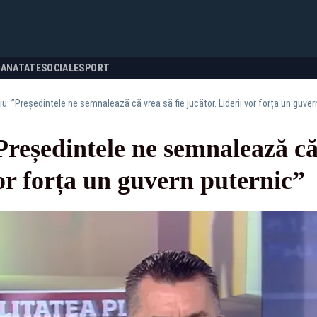
SANATATE
SOCIALE
SPORT
: ”Președintele ne semnalează că vrea să fie jucător. Liderii vor forța un guver
eședintele ne semnalează că 
vor forța un guvern puternic”