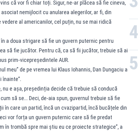
ns că vor fi chiar toți. Sigur, ne-ar plăcea să fie cineva,
asociat nemijlocit cu anularea alegerilor, ar fi, din
e vedere al americanilor, cel puțin, nu se mai ridică
 în a doua strigare să fie un guvern puternic pentru
 să fie jucător. Pentru că, ca să fii jucător, trebuie să ai
spus prim-vicepreședintele AUR.
nul meu” de pe vremea lui Klaus Iohannis, Dan Dungaciu a
i înainte”.
e, nu e așa, președinția decide că trebuie să conducă
 cum să se... Deci, de-aia spun, guvernul trebuie să fie
 în care un partid, încă un cvazipartid, încă bucățele din
Deci vor forța un guvern puternic care să fie predat
em în trombă spre mai știu eu ce proiecte strategice”, a