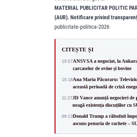
MATERIAL PUBLICITAR POLITIC PA
(AUR). Notificare privind transparen
publicitate-politica-2026
CITEȘTE ȘI
ANSVSA a negociat, la Ankara, 
10:57
carcaselor de ovine și bovine
Ana Maria Păcuraru: Televiziune
15:18
această perioadă de criză enege
JD Vance anunță negocieri de pa
11:27
neagă existența discuțiilor cu 
Donald Trump a răbufnit împotri
09:13
ascuns penuria de rachete – 