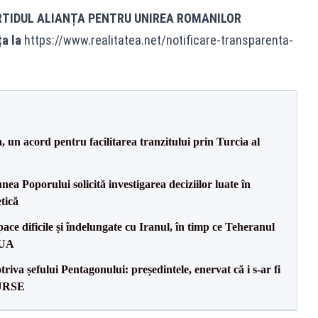
RTIDUL ALIANȚA PENTRU UNIREA ROMANILOR
ța la
https://www.realitatea.net/notificare-transparenta-
un acord pentru facilitarea tranzitului prin Turcia al
a Poporului solicită investigarea deciziilor luate în
tică
ce dificile și îndelungate cu Iranul, în timp ce Teheranul
SUA
va șefului Pentagonului: președintele, enervat că i s-ar fi
SURSE