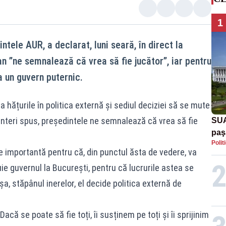
1
tele AUR, a declarat, luni seară, în direct la
n ”ne semnalează că vrea să fie jucător”, iar pentru
ța un guvern puternic.
a hățurile în politica externă și sediul deciziei să se mute
minteri spus, președintele ne semnalează că vrea să fie
SUA
paş
Polit
Tru
rte importantă pentru că, din punctul ăsta de vedere, va
ie guvernul la București, pentru că lucrurile astea se
șa, stăpânul inerelor, el decide politica externă de
Dacă se poate să fie toți, îi susținem pe toți și îi sprijinim