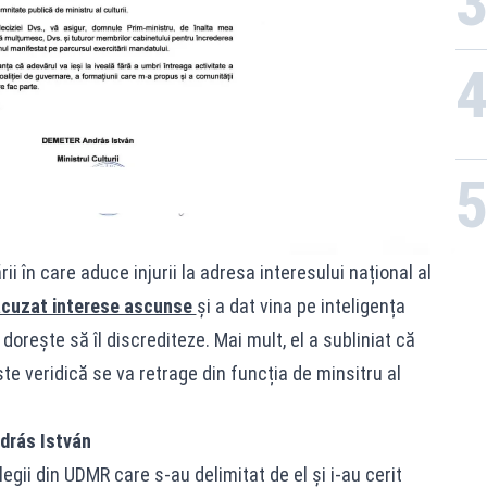
ii în care aduce injurii la adresa interesului național al
acuzat interese ascunse
și a dat vina pe inteligența
a dorește să îl discrediteze. Mai mult, el a subliniat că
te veridică se va retrage din funcția de minsitru al
drás István
gii din UDMR care s-au delimitat de el și i-au cerit