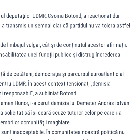
derul deputaților UDMR, Csoma Botond, a reacționat dur
a transmis un semnal clar că partidul nu va tolera astfel
e limbajul vulgar, cât și de conținutul acestor afirmații.
nsabilitatea unei funcții publice și distrug încrederea
ață de cetățeni, democrația și parcursul euroatlantic al
entru UDMR. În acest context tensionat, „demisia
și responsabil”, a subliniat Botond.
lemen Hunor, i-a cerut demisia lui Demeter András István
i-a solicitat să îşi ceară scuze tuturor celor pe care i-a
v membrilor comunităţii maghiare.
e sunt inacceptabile. În comunitatea noastră politică nu