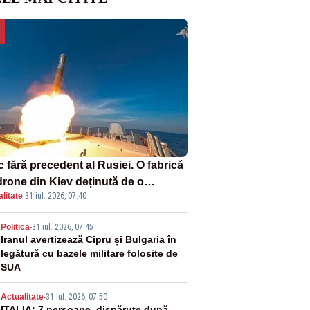
 fără precedent al Rusiei. O fabrică
drone din Kiev deținută de o
litate
·
31 iul. 2026, 07:40
panie americană, distrusă de o
hetă rusească
2
Politica
-
31 iul. 2026, 07:45
Iranul avertizează Cipru și Bulgaria în
legătură cu bazele militare folosite de
SUA
Actualitate
-
31 iul. 2026, 07:50
ITALIA: 7 persoane, dispărute după