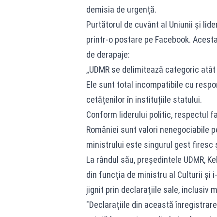
demisia de urgență.
Purtătorul de cuvânt al Uniunii și li
printr-o postare pe Facebook. Acesta 
de derapaje:
„UDMR se delimitează categoric atât d
Ele sunt total incompatibile cu respo
cetățenilor în instituțiile statului.
Conform liderului politic, respectul f
României sunt valori nenegociabile p
ministrului este singurul gest firesc 
La rândul său, preşedintele UDMR, Ke
din funcţia de ministru al Culturii și 
jignit prin declaraţiile sale, inclusi
"Declaraţiile din această înregistrar