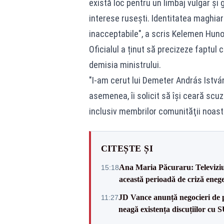
există loc pentru un limbaj vulgar şi
interese ruseşti. Identitatea maghiară
inacceptabile", a scris Kelemen Huno
Oficialul a ținut să precizeze faptul 
demisia ministrului.
"I-am cerut lui Demeter András István
asemenea, îi solicit să îşi ceară scuze
inclusiv membrilor comunităţii noast
CITEȘTE ȘI
Ana Maria Păcuraru: Televiziune
15:18
această perioadă de criză enege
JD Vance anunță negocieri de pa
11:27
neagă existența discuțiilor cu 