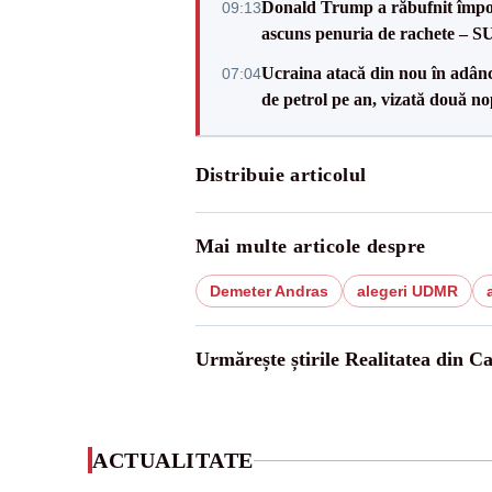
Donald Trump a răbufnit împotri
09:13
ascuns penuria de rachete – 
Ucraina atacă din nou în adâncu
07:04
de petrol pe an, vizată două no
Distribuie articolul
Mai multe articole despre
Demeter Andras
alegeri UDMR
Urmărește știrile Realitatea din C
ACTUALITATE