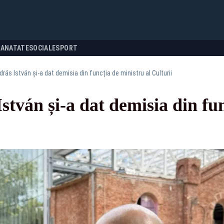
SANATATE
SOCIALE
SPORT
ás István și-a dat demisia din funcția de ministru al Culturii
tván și-a dat demisia din fun