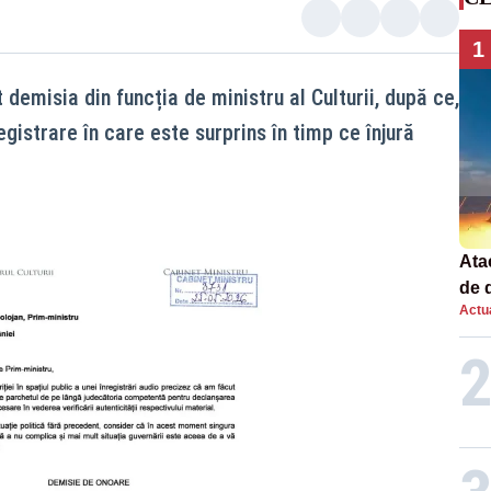
1
demisia din funcția de ministru al Culturii, după ce,
registrare în care este surprins în timp ce înjură
Atac
de 
Actua
com
rac