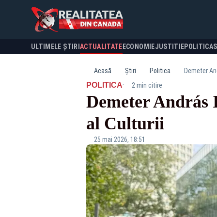
ULTIMELE ȘTIRI
ACTUALITATE
ECONOMIE
JUSTITIE
POLITICA
Acasă
Știri
Politica
Demeter Andr
·
POLITICA
2 min citire
Demeter András Is
al Culturii
25 mai 2026, 18:51