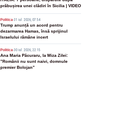
3
prăbușirea unei clădiri în Sicilia | VIDEO
4
Politica
-
31 iul. 2026, 07:54
Trump anunță un acord pentru
dezarmarea Hamas, însă sprijinul
Israelului rămâne incert
5
Politica
-
30 iul. 2026, 22:15
Ana Maria Păcuraru, la Miza Zilei:
”Românii nu sunt naivi, domnule
premier Bolojan”