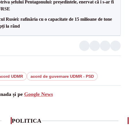
va șefului Pentagonului: președintele, enervat că i s-ar fi
SURSE
l Rusiei: rafinăria cu o capacitate de 15 milioane de tone
pți la rând
acord UDMR
acord de guvernare UDMR - PSD
anada și pe
Google News
POLITICA