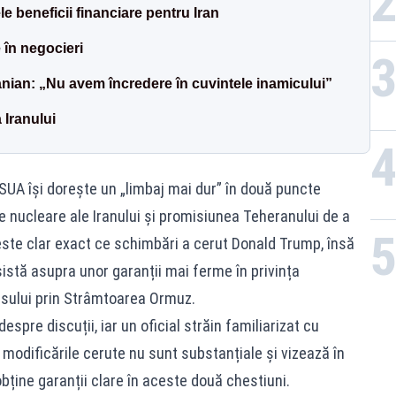
le beneficii financiare pentru Iran
e în negocieri
anian: „Nu avem încredere în cuvintele inamicului”
Iranului
 SUA își dorește un „limbaj mai dur” în două puncte
 nucleare ale Iranului și promisiunea Teheranului de a
te clar exact ce schimbări a cerut Donald Trump, însă
sistă asupra unor garanții mai ferme în privința
esului prin Strâmtoarea Ormuz.
despre discuții, iar un oficial străin familiarizat cu
modificările cerute nu sunt substanțiale și vizează în
obține garanții clare în aceste două chestiuni.