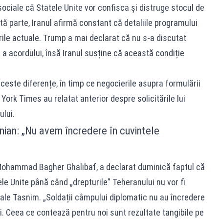
ociale că Statele Unite vor confisca și distruge stocul de
ltă parte, Iranul afirmă constant că detaliile programului
rile actuale. Trump a mai declarat că nu s-a discutat
a acordului, însă Iranul susține că această condiție
ceste diferențe, în timp ce negocierile asupra formulării
York Times au relatat anterior despre solicitările lui
lui.
nian: „Nu avem încredere în cuvintele
 Mohammad Bagher Ghalibaf, a declarat duminică faptul că
ele Unite până când „drepturile” Teheranului nu vor fi
ciale Tasnim. „Soldații câmpului diplomatic nu au încredere
ui. Ceea ce contează pentru noi sunt rezultate tangibile pe