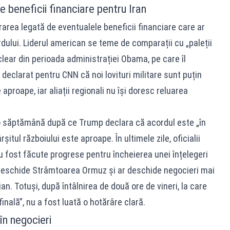
e beneficii financiare pentru Iran
rarea legată de eventualele beneficii financiare care ar
ordului. Liderul american se teme de comparații cu „paleții
uclear din perioada administrației Obama, pe care îl
a declarat pentru
CNN
că noi lovituri militare sunt puțin
aproape, iar aliații regionali nu își doresc reluarea
 o săptămână după ce Trump declara că acordul este „în
șitul războiului este aproape. În ultimele zile, oficialii
fost făcute progrese pentru încheierea unei înțelegeri
 redeschide Strâmtoarea Ormuz și ar deschide negocieri mai
n. Totuși, după întâlnirea de două ore de vineri, la care
nală”, nu a fost luată o hotărâre clară.
 în negocieri