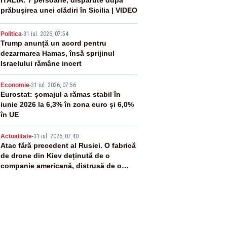
2
ITALIA: 7 persoane, dispărute după
prăbușirea unei clădiri în Sicilia | VIDEO
3
Politica
-
31 iul. 2026, 07:54
Trump anunță un acord pentru
dezarmarea Hamas, însă sprijinul
Israelului rămâne incert
4
Economie
-
31 iul. 2026, 07:56
Eurostat: șomajul a rămas stabil în
iunie 2026 la 6,3% în zona euro și 6,0%
în UE
5
Actualitate
-
31 iul. 2026, 07:40
Atac fără precedent al Rusiei. O fabrică
de drone din Kiev deținută de o
companie americană, distrusă de o
rachetă rusească