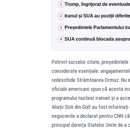
Trump, îngrijorat de eventuale
1
Iranul și SUA au poziții diferit
2
Președintele Parlamentului ir
3
SUA continuă blocada asupra 
4
Potrivit surselor citate, președintele
considerate esențiale: angajamentele
redeschide Strâmtoarea Ormuz. Nu es
oficialii americani spun că acesta in
programului nuclear iranian și a acc
Aliații SUA din Golf au fost informați 
negocierile a declarat pentru CNN că 
principal dorința Statelor Unite de a 