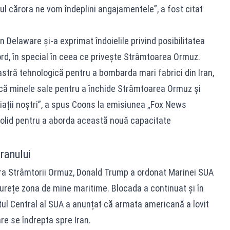
ul cărora ne vom îndeplini angajamentele”, a fost citat
 Delaware și-a exprimat îndoielile privind posibilitatea
cord, în special în ceea ce privește Strâmtoarea Ormuz.
stră tehnologică pentru a bombarda mari fabrici din Iran,
că minele sale pentru a închide Strâmtoarea Ormuz și
liații noștri”, a spus Coons la emisiunea „Fox News
olid pentru a aborda această nouă capacitate
ranului
pra Strâmtorii Ormuz, Donald Trump a ordonat Marinei SUA
curețe zona de mine maritime. Blocada a continuat și în
ul Central al SUA a anunțat că armata americană a lovit
re se îndrepta spre Iran.