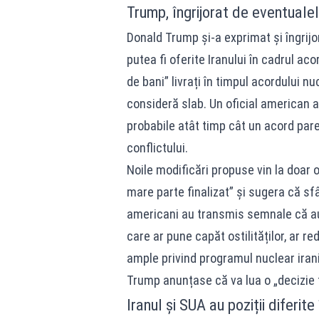
Trump, îngrijorat de eventualel
Donald Trump și-a exprimat și îngrijo
putea fi oferite Iranului în cadrul ac
de bani” livrați în timpul acordului n
consideră slab. Un oficial american 
probabile atât timp cât un acord pare 
conflictului.
Noile modificări propuse vin la doar
mare parte finalizat” și sugera că sfâr
americani au transmis semnale că au 
care ar pune capăt ostilităților, ar
ample privind programul nuclear irania
Trump anunțase că va lua o „decizie fi
Iranul și SUA au poziții diferite