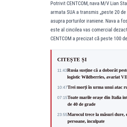
Potrivit CENTCOM, nava M/V Lian Star
armata SUA a transmis „peste 20 de 
asupra porturilor iraniene. Nava a fo
este al cincilea vas comercial dezac
CENTCOM a precizat că peste 100 de 
CITEȘTE ȘI
Rusia susține că a doborât pes
11:43
logistic Wildberries, avariat 
Trei morți în urma unui atac r
10:47
Toate marile orașe din Italia in
07:15
de 40 de grade
Marocul trece la măsuri dure, d
23:55
persoane, inculpate