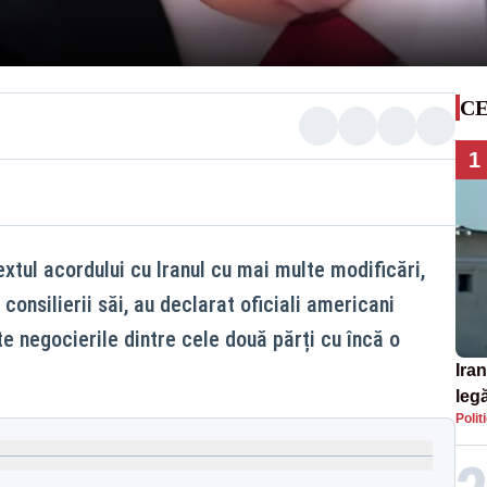
CE
1
xtul acordului cu Iranul cu mai multe modificări,
 consilierii săi, au declarat oficiali americani
e negocierile dintre cele două părți cu încă o
Iran
legă
Polit
SU