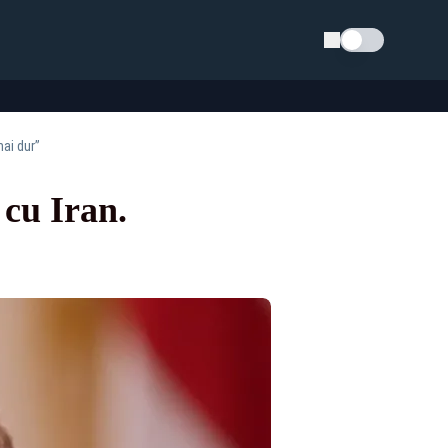
Schimba tema
mai dur”
 cu Iran.