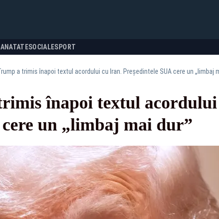
SANATATE
SOCIALE
SPORT
rump a trimis înapoi textul acordului cu Iran. Președintele SUA cere un „limbaj 
imis înapoi textul acordului
 cere un „limbaj mai dur”