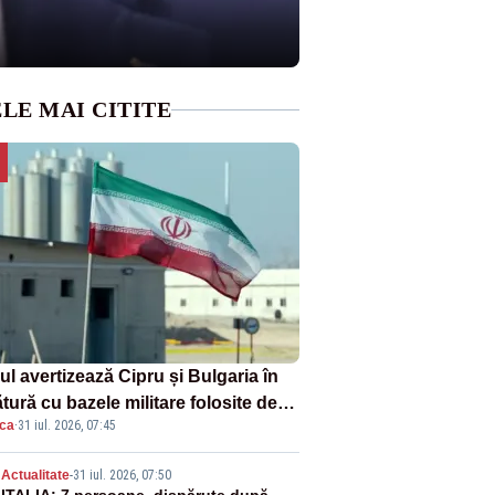
LE MAI CITITE
ul avertizează Cipru și Bulgaria în
tură cu bazele militare folosite de
ica
·
31 iul. 2026, 07:45
A
Actualitate
-
31 iul. 2026, 07:50