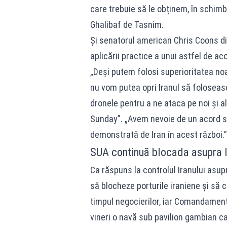
care trebuie să le obținem, în schimb
Ghalibaf de Tasnim.
Și senatorul american Chris Coons din
aplicării practice a unui astfel de a
„Deși putem folosi superioritatea noa
nu vom putea opri Iranul să foloseas
dronele pentru a ne ataca pe noi și a
Sunday”. „Avem nevoie de un acord s
demonstrată de Iran în acest război.”
SUA continuă blocada asupra I
Ca răspuns la controlul Iranului asu
să blocheze porturile iraniene și să 
timpul negocierilor, iar Comandament
vineri o navă sub pavilion gambian ca