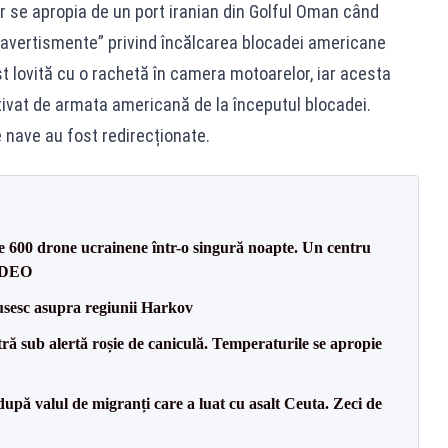
 se apropia de un port iranian din Golful Oman când
avertismente” privind încălcarea blocadei americane
st lovită cu o rachetă în camera motoarelor, iar acesta
tivat de armata americană de la începutul blocadei.
nave au fost redirecționate.
te 600 drone ucrainene într-o singură noapte. Un centru
VIDEO
usesc asupra regiunii Harkov
tră sub alertă roșie de caniculă. Temperaturile se apropie
upă valul de migranți care a luat cu asalt Ceuta. Zeci de