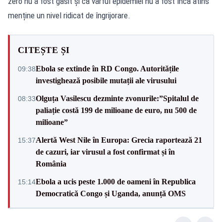
zero nu a fost găsit și că vârful epidemiei nu a fost încă atins
menține un nivel ridicat de îngrijorare.
CITEȘTE ȘI
Ebola se extinde în RD Congo. Autoritățile
09:38
investighează posibile mutații ale virusului
Olguța Vasilescu dezminte zvonurile:”Spitalul de
08:33
paliație costă 199 de milioane de euro, nu 500 de
milioane”
Alertă West Nile în Europa: Grecia raportează 21
15:37
de cazuri, iar virusul a fost confirmat și în
România
Ebola a ucis peste 1.000 de oameni în Republica
15:14
Democratică Congo și Uganda, anunță OMS