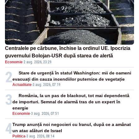
Centralele pe cărbune, închise la ordinul UE. Ipocrizia
guvernului Bolojan-USR după starea de alertă
Economie
·
2 aug. 2026, 23:29
2
Stare de urgență în statul Washington: mii de oameni
evacuați din cauza incendiilor puternice de vegetație
Actualitate
-
3 aug. 2026, 07:19
3
România, la un pas de blackout, tot mai dependentă
de importuri. Semnal de alarmă tras de un expert în
energie
Economie
-
3 aug. 2026, 07:51
4
Trump anunță noi negocieri cu Iranul, după ce a amânat
un atac alături de Israel
Politica
-
3 aug. 2026, 08:14