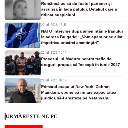
Româncă ucisă de fostul partener și
ascunsă în lada patului. Detaliul care a
ridicat suspiciuni
23 iul. 2026, 13:48
NATO intervine după amenințările Iranului
la adresa Bulgariei: „Vom apăra orice aliat
împotriva oricărei amenințări”
22 iul. 2026, 10:11
Procesul lui Maduro pentru trafic de
droguri, propus să înceapă în iunie 2027
22 iul. 2026, 08:18
Primarul oraşului New York, Zohran
Mamdani, spune că nu are capacitatea
juridică să-l aresteze pe Netanyahu
URMĂREȘTE-NE PE