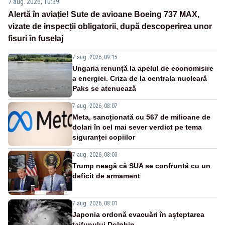
7 aug. 2026, 10:39
Alertă în aviație! Sute de avioane Boeing 737 MAX,
vizate de inspecții obligatorii, după descoperirea unor
fisuri în fuselaj
7 aug. 2026, 09:15
Ungaria renunță la apelul de economisire
a energiei. Criza de la centrala nucleară
Paks se atenuează
7 aug. 2026, 08:07
Meta, sancționată cu 567 de milioane de
dolari în cel mai sever verdict pe tema
siguranței copiilor
7 aug. 2026, 08:03
Trump neagă că SUA se confruntă cu un
deficit de armament
7 aug. 2026, 08:01
Japonia ordonă evacuări în așteptarea
taifunului Dolphin