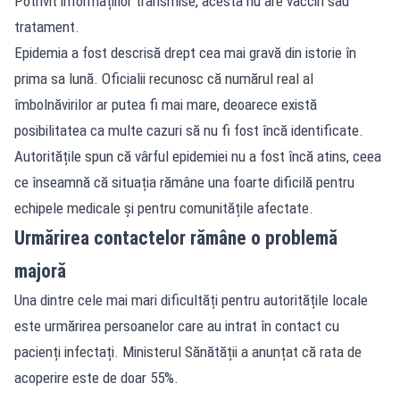
Potrivit informațiilor transmise, acesta nu are vaccin sau
tratament.
Epidemia a fost descrisă drept cea mai gravă din istorie în
prima sa lună. Oficialii recunosc că numărul real al
îmbolnăvirilor ar putea fi mai mare, deoarece există
posibilitatea ca multe cazuri să nu fi fost încă identificate.
Autoritățile spun că vârful epidemiei nu a fost încă atins, ceea
ce înseamnă că situația rămâne una foarte dificilă pentru
echipele medicale și pentru comunitățile afectate.
Urmărirea contactelor rămâne o problemă
majoră
Una dintre cele mai mari dificultăți pentru autoritățile locale
este urmărirea persoanelor care au intrat în contact cu
pacienți infectați. Ministerul Sănătății a anunțat că rata de
acoperire este de doar 55%.