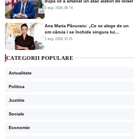
după ce a amânat un atac alături de Israel
3 aug. 2026, 08:14
Ana Maria Păcuraru: „Ce se alege de un
om căruia i se închide singura lui
portiță?”
2 aug. 2026, 23:25
CATEGORII POPULARE
Actualitate
Politica
Justitie
Sociale
Economie