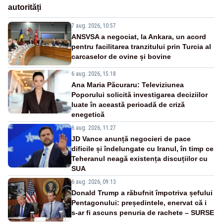
autorități
7 aug. 2026, 10:57
ANSVSA a negociat, la Ankara, un acord
pentru facilitarea tranzitului prin Turcia al
carcaselor de ovine și bovine
6 aug. 2026, 15:18
Ana Maria Păcuraru: Televiziunea
Poporului solicită investigarea deciziilor
luate în această perioadă de criză
enegetică
6 aug. 2026, 11:27
JD Vance anunță negocieri de pace
dificile și îndelungate cu Iranul, în timp ce
Teheranul neagă existența discuțiilor cu
SUA
6 aug. 2026, 09:13
Donald Trump a răbufnit împotriva șefului
Pentagonului: președintele, enervat că i
s-ar fi ascuns penuria de rachete – SURSE