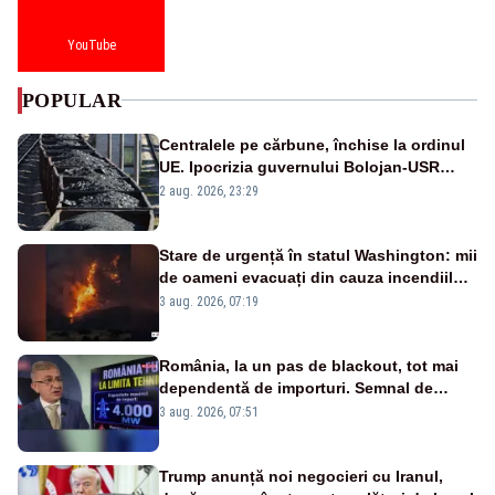
YouTube
POPULAR
Centralele pe cărbune, închise la ordinul
UE. Ipocrizia guvernului Bolojan-USR
după starea de alertă
2 aug. 2026, 23:29
Stare de urgență în statul Washington: mii
de oameni evacuați din cauza incendiilor
puternice de vegetație
3 aug. 2026, 07:19
România, la un pas de blackout, tot mai
dependentă de importuri. Semnal de
alarmă tras de un expert în energie
3 aug. 2026, 07:51
Trump anunță noi negocieri cu Iranul,