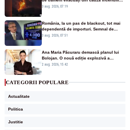
puternice de vegetație
3 aug. 2026, 07:19
România, la un pas de blackout, tot mai
dependentă de importuri. Semnal de
alarmă tras de un expert în energie
3 aug. 2026, 07:51
Ana Maria Păcuraru demască planul lui
Bolojan. O nouă ediție explozivă a
emisiunii „Miza Zilei” la Realitatea PLUS
2 aug. 2026, 15:42
CATEGORII POPULARE
Actualitate
Politica
Justitie