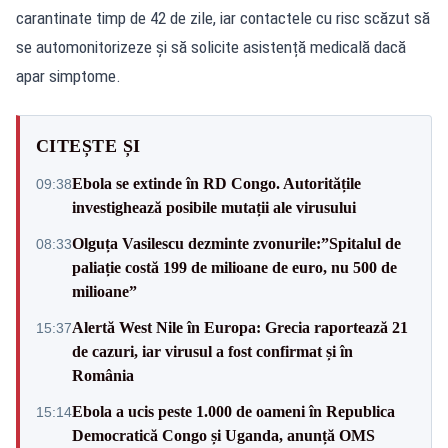
carantinate timp de 42 de zile, iar contactele cu risc scăzut să
se automonitorizeze și să solicite asistență medicală dacă
apar simptome.
CITEȘTE ȘI
Ebola se extinde în RD Congo. Autoritățile
09:38
investighează posibile mutații ale virusului
Olguța Vasilescu dezminte zvonurile:”Spitalul de
08:33
paliație costă 199 de milioane de euro, nu 500 de
milioane”
Alertă West Nile în Europa: Grecia raportează 21
15:37
de cazuri, iar virusul a fost confirmat și în
România
Ebola a ucis peste 1.000 de oameni în Republica
15:14
Democratică Congo și Uganda, anunță OMS