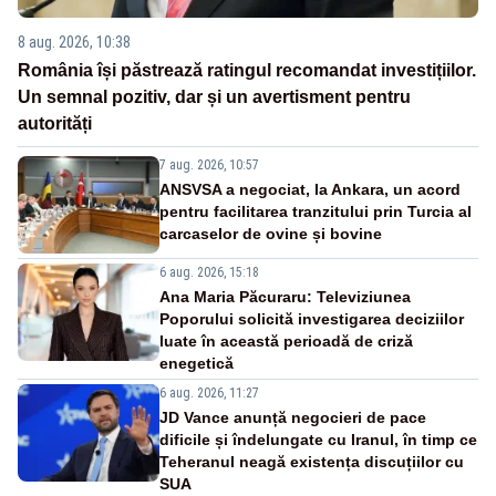
8 aug. 2026, 10:38
România își păstrează ratingul recomandat investițiilor.
Un semnal pozitiv, dar și un avertisment pentru
autorități
7 aug. 2026, 10:57
ANSVSA a negociat, la Ankara, un acord
pentru facilitarea tranzitului prin Turcia al
carcaselor de ovine și bovine
6 aug. 2026, 15:18
Ana Maria Păcuraru: Televiziunea
Poporului solicită investigarea deciziilor
luate în această perioadă de criză
enegetică
6 aug. 2026, 11:27
JD Vance anunță negocieri de pace
dificile și îndelungate cu Iranul, în timp ce
Teheranul neagă existența discuțiilor cu
SUA