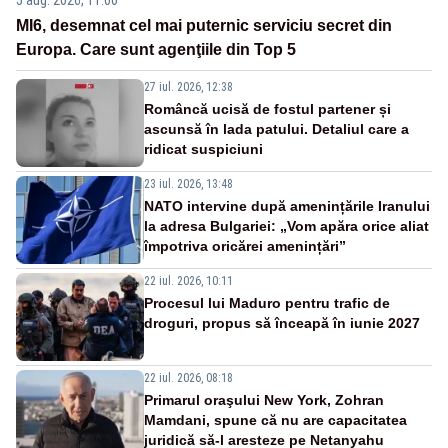
MI6, desemnat cel mai puternic serviciu secret din
Europa. Care sunt agenţiile din Top 5
27 iul. 2026, 12:38
Româncă ucisă de fostul partener și
ascunsă în lada patului. Detaliul care a
ridicat suspiciuni
23 iul. 2026, 13:48
NATO intervine după amenințările Iranului
la adresa Bulgariei: „Vom apăra orice aliat
împotriva oricărei amenințări”
22 iul. 2026, 10:11
Procesul lui Maduro pentru trafic de
droguri, propus să înceapă în iunie 2027
22 iul. 2026, 08:18
Primarul oraşului New York, Zohran
Mamdani, spune că nu are capacitatea
juridică să-l aresteze pe Netanyahu