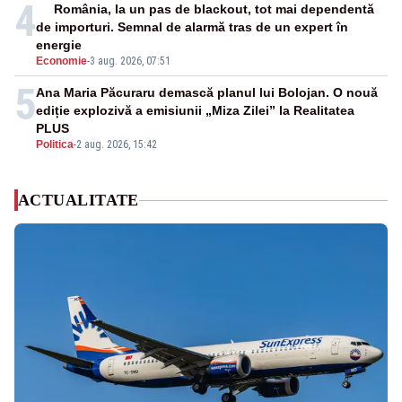
4
România, la un pas de blackout, tot mai dependentă
de importuri. Semnal de alarmă tras de un expert în
energie
Economie
-
3 aug. 2026, 07:51
5
Ana Maria Păcuraru demască planul lui Bolojan. O nouă
ediție explozivă a emisiunii „Miza Zilei” la Realitatea
PLUS
Politica
-
2 aug. 2026, 15:42
ACTUALITATE