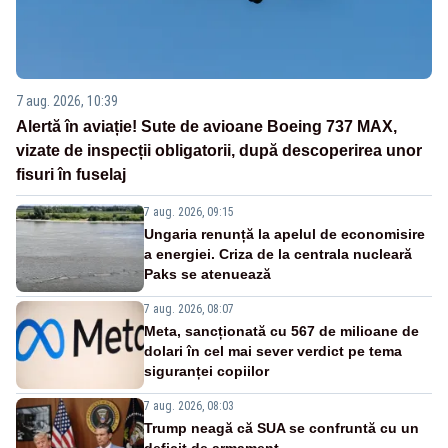
7 aug. 2026, 10:39
Alertă în aviație! Sute de avioane Boeing 737 MAX,
vizate de inspecții obligatorii, după descoperirea unor
fisuri în fuselaj
7 aug. 2026, 09:15
Ungaria renunță la apelul de economisire
a energiei. Criza de la centrala nucleară
Paks se atenuează
7 aug. 2026, 08:07
Meta, sancționată cu 567 de milioane de
dolari în cel mai sever verdict pe tema
siguranței copiilor
7 aug. 2026, 08:03
Trump neagă că SUA se confruntă cu un
deficit de armament