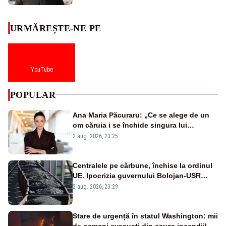
URMĂREȘTE-NE PE
YouTube
POPULAR
Ana Maria Păcuraru: „Ce se alege de un
om căruia i se închide singura lui
portiță?”
2 aug. 2026, 23:25
Centralele pe cărbune, închise la ordinul
UE. Ipocrizia guvernului Bolojan-USR
după starea de alertă
2 aug. 2026, 23:29
Stare de urgență în statul Washington: mii
de oameni evacuați din cauza incendiilor