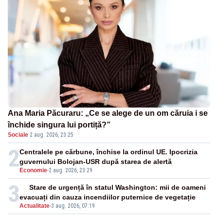
Ana Maria Păcuraru: „Ce se alege de un om căruia i se
închide singura lui portiță?”
Sociale
·
2 aug. 2026, 23:25
2
Centralele pe cărbune, închise la ordinul UE. Ipocrizia
guvernului Bolojan-USR după starea de alertă
Economie
-
2 aug. 2026, 23:29
3
Stare de urgență în statul Washington: mii de oameni
evacuați din cauza incendiilor puternice de vegetație
Actualitate
-
3 aug. 2026, 07:19