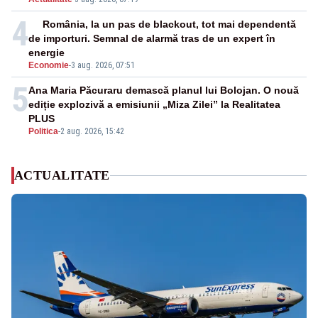
4
România, la un pas de blackout, tot mai dependentă
de importuri. Semnal de alarmă tras de un expert în
energie
Economie
-
3 aug. 2026, 07:51
5
Ana Maria Păcuraru demască planul lui Bolojan. O nouă
ediție explozivă a emisiunii „Miza Zilei” la Realitatea
PLUS
Politica
-
2 aug. 2026, 15:42
ACTUALITATE