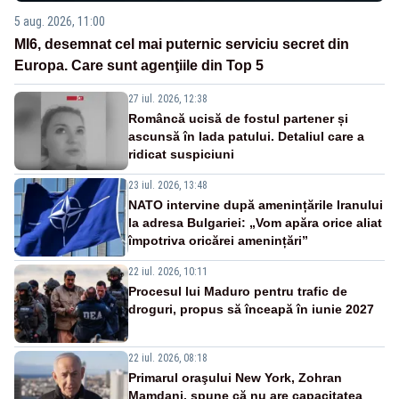
5 aug. 2026, 11:00
MI6, desemnat cel mai puternic serviciu secret din
Europa. Care sunt agenţiile din Top 5
27 iul. 2026, 12:38
Româncă ucisă de fostul partener și
ascunsă în lada patului. Detaliul care a
ridicat suspiciuni
23 iul. 2026, 13:48
NATO intervine după amenințările Iranului
la adresa Bulgariei: „Vom apăra orice aliat
împotriva oricărei amenințări”
22 iul. 2026, 10:11
Procesul lui Maduro pentru trafic de
droguri, propus să înceapă în iunie 2027
22 iul. 2026, 08:18
Primarul oraşului New York, Zohran
Mamdani, spune că nu are capacitatea