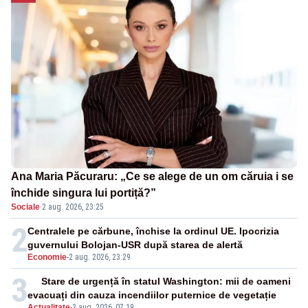
Ana Maria Păcuraru: „Ce se alege de un om căruia i se
închide singura lui portiță?”
Sociale
·
2 aug. 2026, 23:25
2
Centralele pe cărbune, închise la ordinul UE. Ipocrizia
guvernului Bolojan-USR după starea de alertă
Economie
-
2 aug. 2026, 23:29
3
Stare de urgență în statul Washington: mii de oameni
evacuați din cauza incendiilor puternice de vegetație
Actualitate
-
3 aug. 2026, 07:19