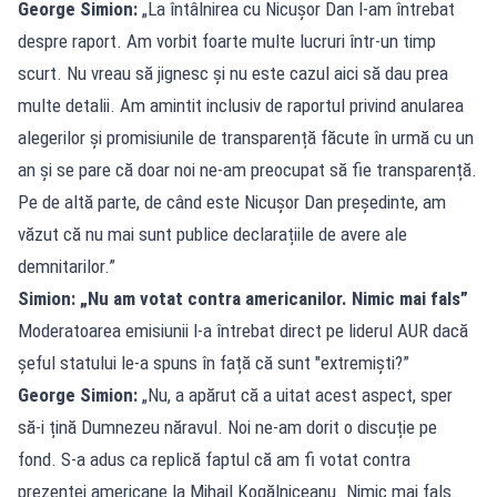
George Simion:
„La întâlnirea cu Nicușor Dan l-am întrebat
despre raport. Am vorbit foarte multe lucruri într-un timp
scurt. Nu vreau să jignesc și nu este cazul aici să dau prea
multe detalii. Am amintit inclusiv de raportul privind anularea
alegerilor și promisiunile de transparență făcute în urmă cu un
an și se pare că doar noi ne-am preocupat să fie transparență.
Pe de altă parte, de când este Nicușor Dan președinte, am
văzut că nu mai sunt publice declarațiile de avere ale
demnitarilor.”
Simion: „Nu am votat contra americanilor. Nimic mai fals”
Moderatoarea emisiunii l-a întrebat direct pe liderul AUR dacă
șeful statului le-a spuns în față că sunt "extremiști?”
George Simion:
„Nu, a apărut că a uitat acest aspect, sper
să-i țină Dumnezeu năravul. Noi ne-am dorit o discuție pe
fond. S-a adus ca replică faptul că am fi votat contra
prezenței americane la Mihail Kogălniceanu. Nimic mai fals.