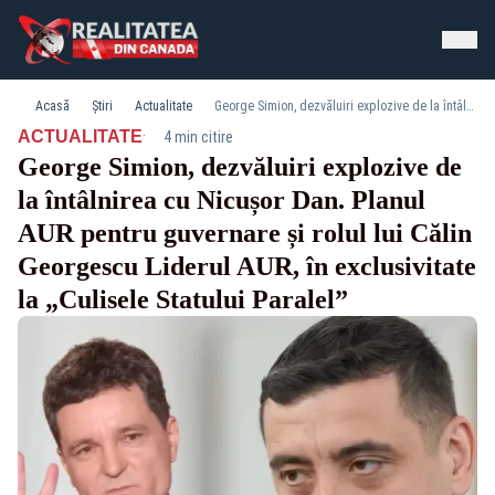
Acasă
Știri
Actualitate
George Simion, dezvăluiri explozive de la întâlnirea cu Nicușor Dan. Planul AUR pentru guvernare și rolul lui Călin Georgescu Liderul AUR, în exclusivitate la „Culisele Statului Paralel”
·
ACTUALITATE
4 min citire
George Simion, dezvăluiri explozive de
la întâlnirea cu Nicușor Dan. Planul
AUR pentru guvernare și rolul lui Călin
Georgescu Liderul AUR, în exclusivitate
la „Culisele Statului Paralel”