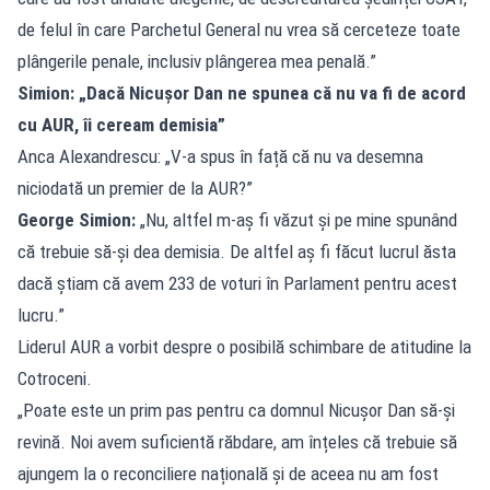
de felul în care Parchetul General nu vrea să cerceteze toate
plângerile penale, inclusiv plângerea mea penală.”
Simion: „Dacă Nicușor Dan ne spunea că nu va fi de acord
cu AUR, îi ceream demisia”
Anca Alexandrescu: „V-a spus în față că nu va desemna
niciodată un premier de la AUR?”
George Simion:
„Nu, altfel m-aș fi văzut și pe mine spunând
că trebuie să-și dea demisia. De altfel aș fi făcut lucrul ăsta
dacă știam că avem 233 de voturi în Parlament pentru acest
lucru.”
Liderul AUR a vorbit despre o posibilă schimbare de atitudine la
Cotroceni.
„Poate este un prim pas pentru ca domnul Nicușor Dan să-și
revină. Noi avem suficientă răbdare, am înțeles că trebuie să
ajungem la o reconciliere națională și de aceea nu am fost