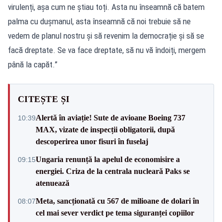
virulenți, așa cum ne știau toți. Asta nu înseamnă că batem
palma cu dușmanul, asta înseamnă că noi trebuie să ne
vedem de planul nostru și să revenim la democrație și să se
facă dreptate. Se va face dreptate, să nu vă îndoiți, mergem
până la capăt.”
CITEȘTE ȘI
Alertă în aviație! Sute de avioane Boeing 737
10:39
MAX, vizate de inspecții obligatorii, după
descoperirea unor fisuri în fuselaj
Ungaria renunță la apelul de economisire a
09:15
energiei. Criza de la centrala nucleară Paks se
atenuează
Meta, sancționată cu 567 de milioane de dolari în
08:07
cel mai sever verdict pe tema siguranței copiilor