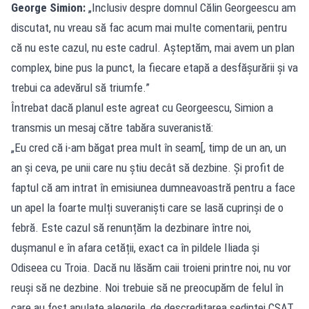
George Simion:
„Inclusiv despre domnul Călin Georgeescu am
discutat, nu vreau să fac acum mai multe comentarii, pentru
că nu este cazul, nu este cadrul. Așteptăm, mai avem un plan
complex, bine pus la punct, la fiecare etapă a desfășurării și va
trebui ca adevărul să triumfe.”
Întrebat dacă planul este agreat cu Georgeescu, Simion a
transmis un mesaj către tabăra suveranistă:
„Eu cred că i-am băgat prea mult în seam[, timp de un an, un
an și ceva, pe unii care nu știu decât să dezbine. Și profit de
faptul că am intrat în emisiunea dumneavoastră pentru a face
un apel la foarte mulți suveraniști care se lasă cuprinși de o
febră. Este cazul să renunțăm la dezbinare între noi,
dușmanul e în afara cetății, exact ca în pildele Iliada și
Odiseea cu Troia. Dacă nu lăsăm caii troieni printre noi, nu vor
reuși să ne dezbine. Noi trebuie să ne preocupăm de felul în
care au fost anulate alegerile, de descreditarea ședinței CSAT,