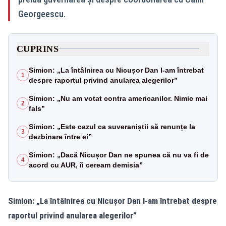
Georgeescu.
CUPRINS
Simion: „La întâlnirea cu Nicușor Dan l-am întrebat
1
despre raportul privind anularea alegerilor”
Simion: „Nu am votat contra americanilor. Nimic mai
2
fals”
Simion: „Este cazul ca suveraniștii să renunțe la
3
dezbinare între ei”
Simion: „Dacă Nicușor Dan ne spunea că nu va fi de
4
acord cu AUR, îi ceream demisia”
Simion: „La întâlnirea cu Nicușor Dan l-am întrebat despre
raportul privind anularea alegerilor”