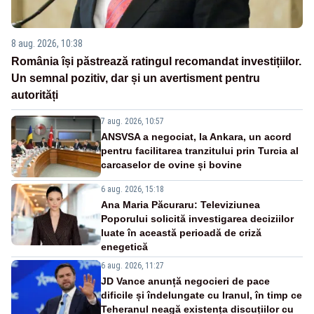
8 aug. 2026, 10:38
România își păstrează ratingul recomandat investițiilor.
Un semnal pozitiv, dar și un avertisment pentru
autorități
7 aug. 2026, 10:57
ANSVSA a negociat, la Ankara, un acord
pentru facilitarea tranzitului prin Turcia al
carcaselor de ovine și bovine
6 aug. 2026, 15:18
Ana Maria Păcuraru: Televiziunea
Poporului solicită investigarea deciziilor
luate în această perioadă de criză
enegetică
6 aug. 2026, 11:27
JD Vance anunță negocieri de pace
dificile și îndelungate cu Iranul, în timp ce
Teheranul neagă existența discuțiilor cu