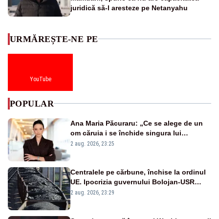
juridică să-l aresteze pe Netanyahu
URMĂREȘTE-NE PE
YouTube
POPULAR
Ana Maria Păcuraru: „Ce se alege de un
om căruia i se închide singura lui
portiță?”
2 aug. 2026, 23:25
Centralele pe cărbune, închise la ordinul
UE. Ipocrizia guvernului Bolojan-USR
după starea de alertă
2 aug. 2026, 23:29