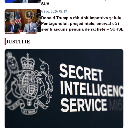
SUA
6 aug. 2026, 09:13
Donald Trump a răbufnit împotriva șefului
Pentagonului: președintele, enervat că i
s-ar fi ascuns penuria de rachete – SURSE
JUSTITIE