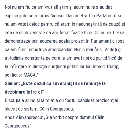
Noi nu am fiu ce am vrut să știm și acum nu ni s-au dat
explicații de ce a trimis Nicușor Dan acel vot în Parlament și
nu am votat deloc pentru că eram în necunoștință de cauză și
iată că se dovedește că am făcut foarte bine. Ce au vrut ei să
demonstreze prin aducerea acelui proiect în Parlament a fost
că am fi noi împotriva americanilor. Nimic mai fals. Vedeți și
atitudinile constante pe care le-am avut noi ca partid încă de
la înființare în direcția susținerii politicilor lui Donald Trump,
politicilor MAGA.”
Simion: „Este cazul ca suveraniștii să renunțe la
dezbinare între ei”
Discuția a ajuns și la relația cu fostul candidat prezidențial
blocat de sistem, Călin Georgeescu.
Anca Alexandrescu: „S-a vorbit despre domnul Călin
Georgeescu?”