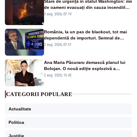
Stare de urgență în statul Washington: mii
de oameni evacuați din cauza incendiilor
puternice de vegetație
3 aug. 2026, 07:19
România, la un pas de blackout, tot mai
dependentă de importuri. Semnal de
alarmă tras de un expert în energie
3 aug. 2026, 07:51
Ana Maria Păcuraru demască planul lui
Bolojan. O nouă ediție explozivă a
emisiunii „Miza Zilei” la Realitatea PLUS
2 aug. 2026, 15:42
CATEGORII POPULARE
Actualitate
Politica
Justitie