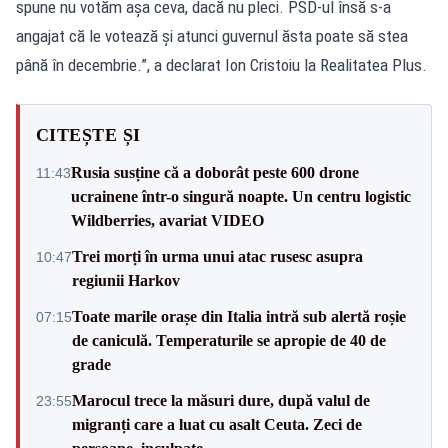
spune nu votăm așa ceva, dacă nu pleci. PSD-ul însă s-a
angajat că le votează și atunci guvernul ăsta poate să stea
până în decembrie.”, a declarat Ion Cristoiu la Realitatea Plus.
CITEȘTE ȘI
Rusia susține că a doborât peste 600 drone
11:43
ucrainene într-o singură noapte. Un centru logistic
Wildberries, avariat VIDEO
Trei morți în urma unui atac rusesc asupra
10:47
regiunii Harkov
Toate marile orașe din Italia intră sub alertă roșie
07:15
de caniculă. Temperaturile se apropie de 40 de
grade
Marocul trece la măsuri dure, după valul de
23:55
migranți care a luat cu asalt Ceuta. Zeci de