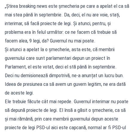
„Știrea breaking news este șmecheria pe care a apelat el ca să
mai stea până în septembrie. Da, deci, el nu are voie, stați,
interimar, să facă proiecte de legi. Și atunci, pentru, și
problema era în felul următor: ce ne facem că trebuie să
facem alea, 9 legi, da? Guvernul nu mai poate.
Și atunci a apelat la o șmecherie, asta este, că membrii
guvernului care sunt parlamentari depun un proiect în
Parlament, el este votat, deci el stă până în septembrie.
Deci nu demisionează dimpotrivă, ne-a anunțat un lucru bun.
Ideea de presiunea ca să avem un guvern legitim, ne era dată
de aceste legi.
Ele trebuie făcute cât mai repede. Guvernul interimar nu poate
să depună proiecte de legi. El însă a găsit o șmecherie, ca să
și mai rămână, prin care membrii guvernului depun aceste
proiecte de legi PSD-ul aici este capcană, normal ar fi PSD-ul