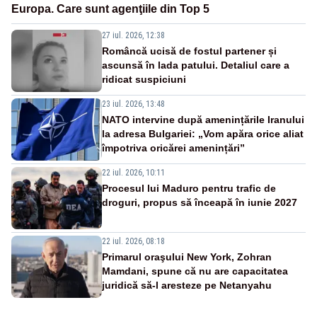
Europa. Care sunt agenţiile din Top 5
27 iul. 2026, 12:38
Româncă ucisă de fostul partener și
ascunsă în lada patului. Detaliul care a
ridicat suspiciuni
23 iul. 2026, 13:48
NATO intervine după amenințările Iranului
la adresa Bulgariei: „Vom apăra orice aliat
împotriva oricărei amenințări”
22 iul. 2026, 10:11
Procesul lui Maduro pentru trafic de
droguri, propus să înceapă în iunie 2027
22 iul. 2026, 08:18
Primarul oraşului New York, Zohran
Mamdani, spune că nu are capacitatea
juridică să-l aresteze pe Netanyahu