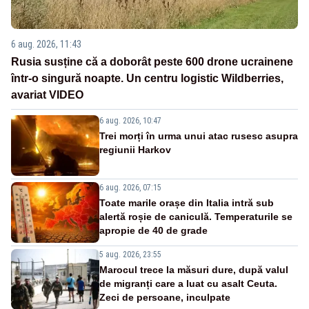
6 aug. 2026, 11:43
Rusia susține că a doborât peste 600 drone ucrainene
într-o singură noapte. Un centru logistic Wildberries,
avariat VIDEO
6 aug. 2026, 10:47
Trei morți în urma unui atac rusesc asupra
regiunii Harkov
6 aug. 2026, 07:15
Toate marile orașe din Italia intră sub
alertă roșie de caniculă. Temperaturile se
apropie de 40 de grade
5 aug. 2026, 23:55
Marocul trece la măsuri dure, după valul
de migranți care a luat cu asalt Ceuta.
Zeci de persoane, inculpate