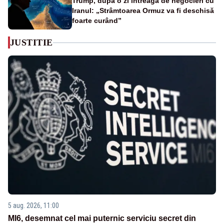
Trump, după o zi întreagă de negocieri cu
Iranul: „Strâmtoarea Ormuz va fi deschisă
foarte curând”
JUSTITIE
5 aug. 2026, 11:00
MI6, desemnat cel mai puternic serviciu secret din