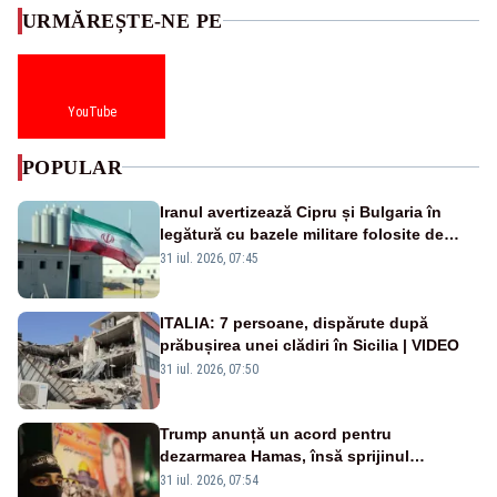
URMĂREȘTE-NE PE
YouTube
POPULAR
Iranul avertizează Cipru și Bulgaria în
legătură cu bazele militare folosite de
SUA
31 iul. 2026, 07:45
ITALIA: 7 persoane, dispărute după
prăbușirea unei clădiri în Sicilia | VIDEO
31 iul. 2026, 07:50
Trump anunță un acord pentru
dezarmarea Hamas, însă sprijinul
Israelului rămâne incert
31 iul. 2026, 07:54