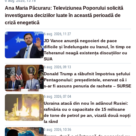
6 aug. 2026, 15:18
Ana Maria Păcuraru: Televiziunea Poporului solicită
investigarea deciziilor luate în această perioadă de
criză enegetică
6 aug. 2026, 11:27
JD Vance anunță negocieri de pace
dificile și îndelungate cu Iranul, în timp ce
Teheranul neagă existența discuțiilor cu
SUA
6 aug. 2026, 09:13
Donald Trump a răbufnit împotriva șefului
Pentagonului: președintele, enervat că i
s-ar fi ascuns penuria de rachete – SURSE
6 aug. 2026, 07:04
Ucraina atacă din nou în adâncul Rusiei:
rafinăria cu o capacitate de 15 milioane
de tone de petrol pe an, vizată două nopți
la rând
5 aug. 2026, 10:36