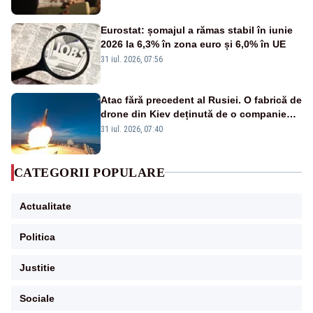
Eurostat: șomajul a rămas stabil în iunie
2026 la 6,3% în zona euro și 6,0% în UE
31 iul. 2026, 07:56
Atac fără precedent al Rusiei. O fabrică de
drone din Kiev deținută de o companie
americană, distrusă de o rachetă
31 iul. 2026, 07:40
rusească
CATEGORII POPULARE
Actualitate
Politica
Justitie
Sociale