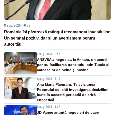
8 aug. 2026, 10:38
România își păstrează ratingul recomandat investițiilor.
Un semnal pozitiv, dar și un avertisment pentru
autorități
7 aug. 2026, 10:57
ANSVSA a negociat, la Ankara, un acord
pentru facilitarea tranzitului prin Turcia al
carcaselor de ovine și bovine
6 aug. 2026, 15:18
Ana Maria Păcuraru: Televiziunea
Poporului solicită investigarea deciziilor
luate în această perioadă de criză
enegetică
6 aug. 2026, 11:27
JD Vance anunță negocieri de pace