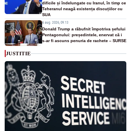
dificile și îndelungate cu Iranul, în timp ce
Teheranul neagă existența discuțiilor cu
SUA
6 aug. 2026, 09:13
Donald Trump a răbufnit împotriva șefului
Pentagonului: președintele, enervat că i
s-ar fi ascuns penuria de rachete – SURSE
JUSTITIE