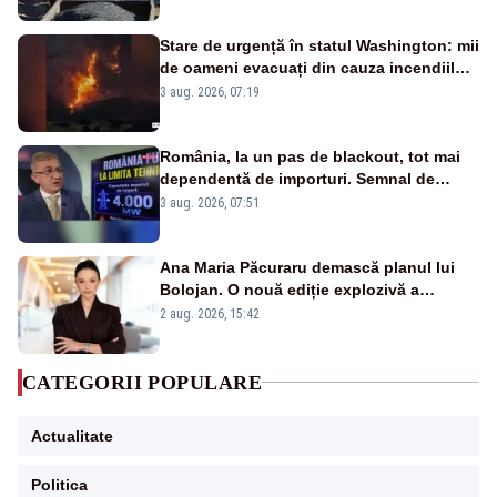
Stare de urgență în statul Washington: mii
de oameni evacuați din cauza incendiilor
puternice de vegetație
3 aug. 2026, 07:19
România, la un pas de blackout, tot mai
dependentă de importuri. Semnal de
alarmă tras de un expert în energie
3 aug. 2026, 07:51
Ana Maria Păcuraru demască planul lui
Bolojan. O nouă ediție explozivă a
emisiunii „Miza Zilei” la Realitatea PLUS
2 aug. 2026, 15:42
CATEGORII POPULARE
Actualitate
Politica