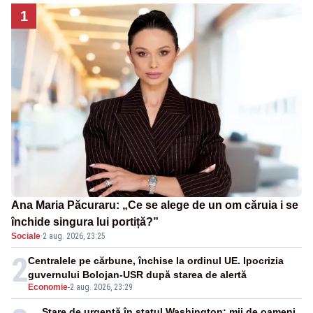
1
Ana Maria Păcuraru: „Ce se alege de un om căruia i se
închide singura lui portiță?”
Sociale
·
2 aug. 2026, 23:25
2
Centralele pe cărbune, închise la ordinul UE. Ipocrizia
guvernului Bolojan-USR după starea de alertă
Economie
-
2 aug. 2026, 23:29
Stare de urgență în statul Washington: mii de oameni