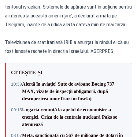
teritoriul israelian. Sistemele de apărare sunt în acțiune pentru
a intercepta această amenințare', a declarat armata pe
Telegram, înainte de a ridica alerta câteva minute mai târziu.
Televiziunea de stat iraniană IRIB a anunțat la rândul ei că au
fost lansate rachete în direcția Israelului. AGERPRES
CITEȘTE ȘI
Alertă în aviație! Sute de avioane Boeing 737
10:39
MAX, vizate de inspecții obligatorii, după
descoperirea unor fisuri în fuselaj
Ungaria renunță la apelul de economisire a
09:15
energiei. Criza de la centrala nucleară Paks se
atenuează
Meta, sancționată cu 567 de milioane de dolari în
08:07