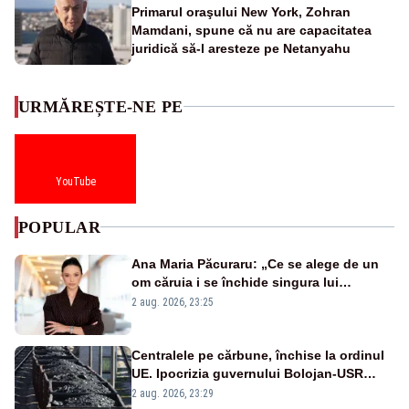
Primarul oraşului New York, Zohran
Mamdani, spune că nu are capacitatea
juridică să-l aresteze pe Netanyahu
URMĂREȘTE-NE PE
YouTube
POPULAR
Ana Maria Păcuraru: „Ce se alege de un
om căruia i se închide singura lui
portiță?”
2 aug. 2026, 23:25
Centralele pe cărbune, închise la ordinul
UE. Ipocrizia guvernului Bolojan-USR
după starea de alertă
2 aug. 2026, 23:29