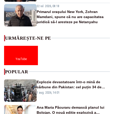
22 iul. 2026, 08:18
Primarul oraşului New York, Zohran
Mamdani, spune că nu are capacitatea
juridică să-l aresteze pe Netanyahu
URMĂREȘTE-NE PE
YouTube
POPULAR
Explozie devastatoare într-o mină de
cărbune din Pakistan: cel puțin 34 de
morți - VIDEO
1 aug. 2026, 14:01
Ana Maria Păcuraru demască planul lui
Bolojan. O nouă ediție explozivă a