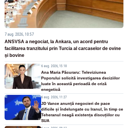
7 aug. 2026, 10:57
ANSVSA a negociat, la Ankara, un acord pentru
facilitarea tranzitului prin Turcia al carcaselor de ovine
și bovine
6 aug. 2026, 15:18
Ana Maria Păcuraru: Televiziunea
Poporului solicită investigarea deciziilor
luate în această perioadă de criză
enegetică
6 aug. 2026, 11:27
JD Vance anunță negocieri de pace
dificile și îndelungate cu Iranul, în timp ce
Teheranul neagă existența discuțiilor cu
SUA