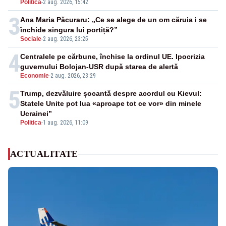
Politica
-
2 aug. 2026, 15:42
3
Ana Maria Păcuraru: „Ce se alege de un om căruia i se
închide singura lui portiță?”
Sociale
-
2 aug. 2026, 23:25
4
Centralele pe cărbune, închise la ordinul UE. Ipocrizia
guvernului Bolojan-USR după starea de alertă
Economie
-
2 aug. 2026, 23:29
5
Trump, dezvăluire șocantă despre acordul cu Kievul:
Statele Unite pot lua «aproape tot ce vor» din minele
Ucrainei”
Politica
-
1 aug. 2026, 11:09
ACTUALITATE