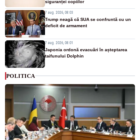
siguranței copiilor
7 aug. 2026, 08:03
Trump neagă că SUA se confruntă cu un
deficit de armament
7 aug. 2026, 08:01
Japonia ordonă evacuări în așteptarea
taifunului Dolphin
POLITICA