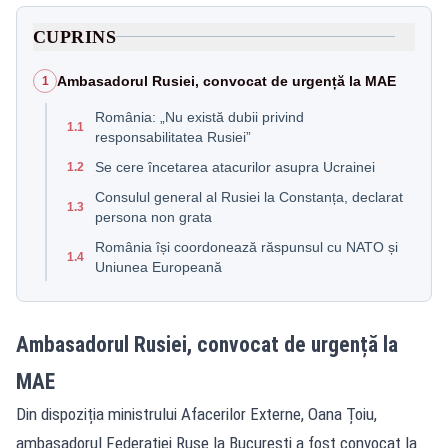
CUPRINS
Ambasadorul Rusiei, convocat de urgență la MAE
1
România: „Nu există dubii privind
1.1
responsabilitatea Rusiei”
Se cere încetarea atacurilor asupra Ucrainei
1.2
Consulul general al Rusiei la Constanța, declarat
1.3
persona non grata
România își coordonează răspunsul cu NATO și
1.4
Uniunea Europeană
Ambasadorul Rusiei, convocat de urgență la
MAE
Din dispoziția ministrului Afacerilor Externe, Oana Țoiu,
ambasadorul Federației Ruse la București a fost convocat la