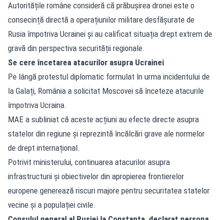
Autoritățile române consideră că prăbușirea dronei este o
consecință directă a operațiunilor militare desfășurate de
Rusia împotriva Ucrainei și au calificat situația drept extrem de
gravă din perspectiva securității regionale.
Se cere încetarea atacurilor asupra Ucrainei
Pe lângă protestul diplomatic formulat în urma incidentului de
la Galați, România a solicitat Moscovei să înceteze atacurile
împotriva Ucraina.
MAE a subliniat că aceste acțiuni au efecte directe asupra
statelor din regiune și reprezintă încălcări grave ale normelor
de drept internațional.
Potrivit ministerului, continuarea atacurilor asupra
infrastructurii și obiectivelor din apropierea frontierelor
europene generează riscuri majore pentru securitatea statelor
vecine și a populației civile.
Consulul general al Rusiei la Constanța, declarat persona