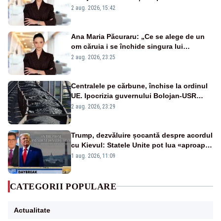
emisiunii „Miza Zilei” la Realitatea PLUS
2 aug. 2026, 15:42
Ana Maria Păcuraru: „Ce se alege de un
om căruia i se închide singura lui
portiță?”
2 aug. 2026, 23:25
Centralele pe cărbune, închise la ordinul
UE. Ipocrizia guvernului Bolojan-USR
după starea de alertă
2 aug. 2026, 23:29
Trump, dezvăluire șocantă despre acordul
cu Kievul: Statele Unite pot lua «aproape
tot ce vor» din minele Ucrainei”
1 aug. 2026, 11:09
CATEGORII POPULARE
Actualitate