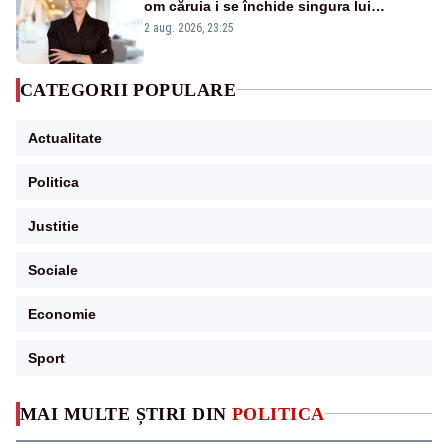
om căruia i se închide singura lui
portiță?”
2 aug. 2026, 23:25
CATEGORII POPULARE
Actualitate
Politica
Justitie
Sociale
Economie
Sport
MAI MULTE ȘTIRI DIN
POLITICA