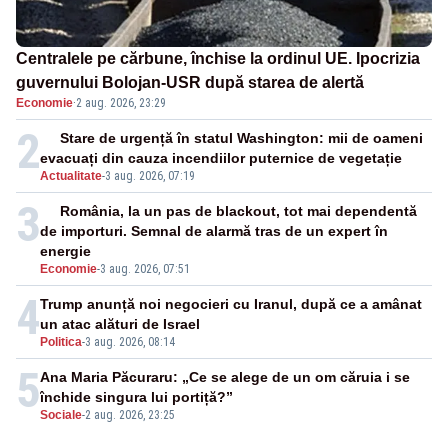
Centralele pe cărbune, închise la ordinul UE. Ipocrizia
guvernului Bolojan-USR după starea de alertă
Economie
·
2 aug. 2026, 23:29
2
Stare de urgență în statul Washington: mii de oameni
evacuați din cauza incendiilor puternice de vegetație
Actualitate
-
3 aug. 2026, 07:19
3
România, la un pas de blackout, tot mai dependentă
de importuri. Semnal de alarmă tras de un expert în
energie
Economie
-
3 aug. 2026, 07:51
4
Trump anunță noi negocieri cu Iranul, după ce a amânat
un atac alături de Israel
Politica
-
3 aug. 2026, 08:14
5
Ana Maria Păcuraru: „Ce se alege de un om căruia i se
închide singura lui portiță?”
Sociale
-
2 aug. 2026, 23:25