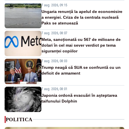
7 aug. 2026, 09:15
Ungaria renunță la apelul de economisire
a energiei. Criza de la centrala nucleară
Paks se atenuează
7 aug. 2026, 08:07
Meta, sancționată cu 567 de milioane de
dolari în cel mai sever verdict pe tema
siguranței copiilor
7 aug. 2026, 08:03
Trump neagă că SUA se confruntă cu un
deficit de armament
7 aug. 2026, 08:01
Japonia ordonă evacuări în așteptarea
taifunului Dolphin
POLITICA