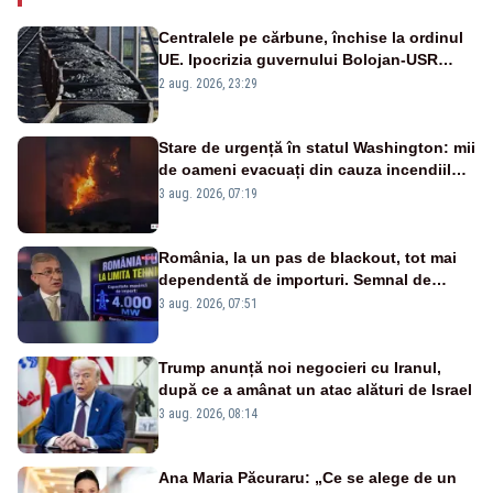
Centralele pe cărbune, închise la ordinul
UE. Ipocrizia guvernului Bolojan-USR
după starea de alertă
2 aug. 2026, 23:29
Stare de urgență în statul Washington: mii
de oameni evacuați din cauza incendiilor
puternice de vegetație
3 aug. 2026, 07:19
România, la un pas de blackout, tot mai
dependentă de importuri. Semnal de
alarmă tras de un expert în energie
3 aug. 2026, 07:51
Trump anunță noi negocieri cu Iranul,
după ce a amânat un atac alături de Israel
3 aug. 2026, 08:14
Ana Maria Păcuraru: „Ce se alege de un