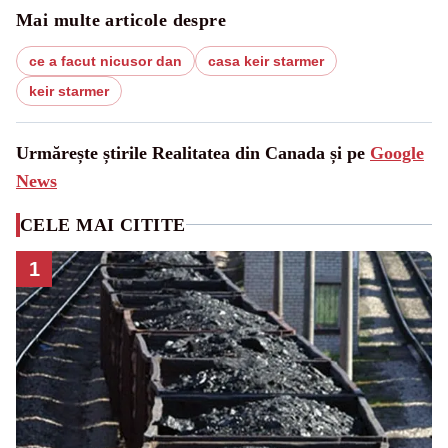
Mai multe articole despre
ce a facut nicusor dan
casa keir starmer
keir starmer
Urmărește știrile Realitatea din Canada și pe
Google
News
CELE MAI CITITE
1