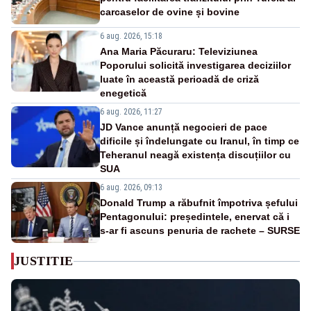
carcaselor de ovine și bovine
6 aug. 2026, 15:18
Ana Maria Păcuraru: Televiziunea
Poporului solicită investigarea deciziilor
luate în această perioadă de criză
enegetică
6 aug. 2026, 11:27
JD Vance anunță negocieri de pace
dificile și îndelungate cu Iranul, în timp ce
Teheranul neagă existența discuțiilor cu
SUA
6 aug. 2026, 09:13
Donald Trump a răbufnit împotriva șefului
Pentagonului: președintele, enervat că i
s-ar fi ascuns penuria de rachete – SURSE
JUSTITIE