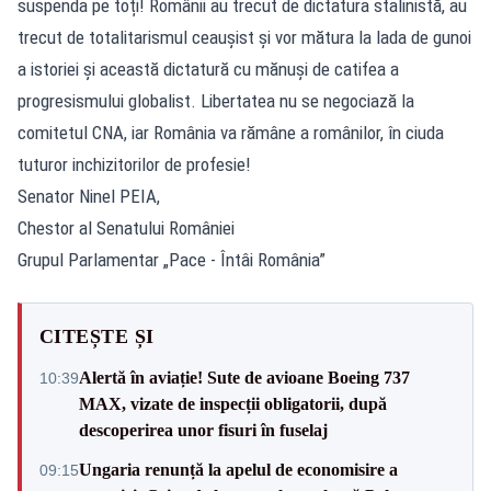
suspenda pe toți! Românii au trecut de dictatura stalinistă, au
trecut de totalitarismul ceaușist și vor mătura la lada de gunoi
a istoriei și această dictatură cu mănuși de catifea a
progresismului globalist. Libertatea nu se negociază la
comitetul CNA, iar România va rămâne a românilor, în ciuda
tuturor inchizitorilor de profesie!
Senator Ninel PEIA,
Chestor al Senatului României
Grupul Parlamentar „Pace - Întâi România”
CITEȘTE ȘI
Alertă în aviație! Sute de avioane Boeing 737
10:39
MAX, vizate de inspecții obligatorii, după
descoperirea unor fisuri în fuselaj
Ungaria renunță la apelul de economisire a
09:15