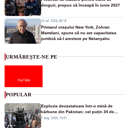
droguri, propus să înceapă în iunie 2027
22 iul. 2026, 08:18
Primarul oraşului New York, Zohran
Mamdani, spune că nu are capacitatea
juridică să-l aresteze pe Netanyahu
URMĂREȘTE-NE PE
YouTube
POPULAR
Explozie devastatoare într-o mină de
cărbune din Pakistan: cel puțin 34 de
morți - VIDEO
1 aug. 2026, 14:01