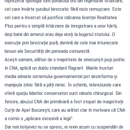
reprezintă tipologia funcționarului orb din regimurile totalitare,
cel care învârte șurubul birocratic fără nicio remușcare. Este
cel care a încercat să justifice ridicarea licenței Realitatea
Plus pentru o simplă întârziere de înregistrare a unor hârtii,
deși banii din amenzi erau deja virați la bugetul statului. O
execuție prin birocrație pură, demnă de cele mai întunecate
birouri ale Securității din perioada comunistă.
Acești oameni, alături de o majoritate de sinecuriști puși politic
în CNA, aplică un dublu standard flagrant. Marile trusturi
media aliniate sistemului guvernamental pot dezinforma și
manipula zilnic fără a păți nimic. În schimb, televiziunile care
oferă spațiu liderilor conservatori sunt vânate chirurgical. Din
fericire, abuzul CNA din primăvară a fost stopat de magistrații
Curții de Apel București, care au arătat clar în motivare că CNA
a comis o „aplicare excesivă a legii”.
Dar noii bolșevici nu se opresc, ei revin acum cu suspendări de