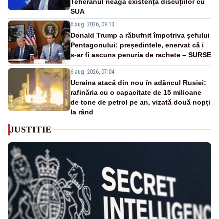
Teheranul neagă existența discuțiilor cu
SUA
6 aug. 2026, 09:13
Donald Trump a răbufnit împotriva șefului
Pentagonului: președintele, enervat că i
s-ar fi ascuns penuria de rachete – SURSE
6 aug. 2026, 07:04
Ucraina atacă din nou în adâncul Rusiei:
rafinăria cu o capacitate de 15 milioane
de tone de petrol pe an, vizată două nopți
la rând
JUSTITIE