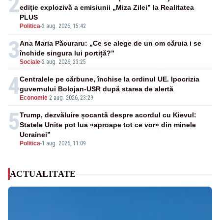
2
ediție explozivă a emisiunii „Miza Zilei” la Realitatea
PLUS
Politica
-
2 aug. 2026, 15:42
3
Ana Maria Păcuraru: „Ce se alege de un om căruia i se
închide singura lui portiță?”
Sociale
-
2 aug. 2026, 23:25
4
Centralele pe cărbune, închise la ordinul UE. Ipocrizia
guvernului Bolojan-USR după starea de alertă
Economie
-
2 aug. 2026, 23:29
5
Trump, dezvăluire șocantă despre acordul cu Kievul:
Statele Unite pot lua «aproape tot ce vor» din minele
Ucrainei”
Politica
-
1 aug. 2026, 11:09
ACTUALITATE