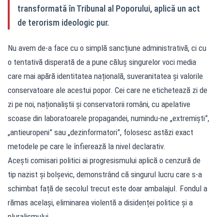
transformată în Tribunal al Poporului, aplică un act
de terorism ideologic pur.
Nu avem de-a face cu o simplă sancțiune administrativă, ci cu
o tentativă disperată de a pune căluș singurelor voci media
care mai apără identitatea națională, suveranitatea și valorile
conservatoare ale acestui popor. Cei care ne etichetează zi de
zi pe noi, naționaliștii și conservatorii români, cu apelative
scoase din laboratoarele propagandei, numindu-ne „extremiști”,
„antieuropeni” sau „dezinformatori”, folosesc astăzi exact
metodele pe care le înfierează la nivel declarativ.
Acești comisari politici ai progresismului aplică o cenzură de
tip nazist și bolșevic, demonstrând că singurul lucru care s-a
schimbat față de secolul trecut este doar ambalajul. Fondul a
rămas același, eliminarea violentă a disidenței politice și a
pluralismului.