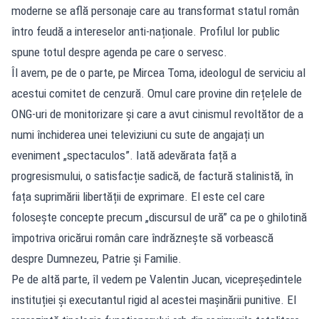
moderne se află personaje care au transformat statul român
întro feudă a intereselor anti-naționale. Profilul lor public
spune totul despre agenda pe care o servesc.
Îl avem, pe de o parte, pe Mircea Toma, ideologul de serviciu al
acestui comitet de cenzură. Omul care provine din rețelele de
ONG-uri de monitorizare și care a avut cinismul revoltător de a
numi închiderea unei televiziuni cu sute de angajați un
eveniment „spectaculos”. Iată adevărata față a
progresismului, o satisfacție sadică, de factură stalinistă, în
fața suprimării libertății de exprimare. El este cel care
folosește concepte precum „discursul de ură” ca pe o ghilotină
împotriva oricărui român care îndrăznește să vorbească
despre Dumnezeu, Patrie și Familie.
Pe de altă parte, îl vedem pe Valentin Jucan, vicepreședintele
instituției și executantul rigid al acestei mașinării punitive. El