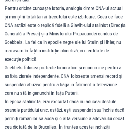
Pentru oricine cunoaște istoria, analogia dintre CNA-ul actual
și monștrii totalitari ai trecutului este izbitoare. Ceea ce face
CNA astăzi este o replică fidelă a Glavlit-ului stalinist (Direcția
Generală a Presei) și a Ministerului Propagandei condus de
Goebbels. La fel ca în epocile negre ale lui Stalin și Hitler, nu
mai avem în față o instituție obiectivă, ci o entitate de
execuție politică.
Goebbels folosea pretexte birocratice și economice pentru a
asfixia ziarele independente, CNA folosește amenzi record și
suspendări abuzive pentru a băga în faliment o televiziune
care nu stă în genunchi în fața Puterii.
În epoca stalinistă, erai executat dacă nu aduceai destule
osanale partidului unic, astăzi, ești suspendat sau închis dacă
permiți românilor să audă și o altă versiune a adevărului decât
cea dictată de la Bruxelles. În fruntea acestei inchiziții