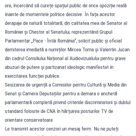
ore, încercând să curețe spațiul public de orice opoziție reală
înainte de momentele politice decisive. În fața acestor
derapaje de natură totalitară, din calitatea mea de Senator al
României și Chestor al Senatului, reprezentând Grupul
Parlamentar „Pace - Întâi România”, solicit public și oficial
demiterea imediată a numiților Mircea Toma și Valentin Jucan
din cadrul Consiliului Național al Audiovizualului pentru grave
abuzuri de putere și partizanat ideologic manifestat în
exercitarea funcției publice.
Sesizarea de urgență a Comisiilor pentru Cultură și Media din
Senat și Camera Deputaților pentru a demara o anchetă
parlamentară completă privind criteriile discriminatorii și dublul
standard folosite de CNA în hărțuirea posturilor TV de
orientare conservatoare.
Le transmit acestor cenzori un mesaj ferm. Nu ne puteți