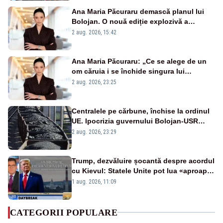
Ana Maria Păcuraru demască planul lui
Bolojan. O nouă ediție explozivă a
emisiunii „Miza Zilei” la Realitatea PLUS
2 aug. 2026, 15:42
Ana Maria Păcuraru: „Ce se alege de un
om căruia i se închide singura lui
portiță?”
2 aug. 2026, 23:25
Centralele pe cărbune, închise la ordinul
UE. Ipocrizia guvernului Bolojan-USR
după starea de alertă
2 aug. 2026, 23:29
Trump, dezvăluire șocantă despre acordul
cu Kievul: Statele Unite pot lua «aproape
tot ce vor» din minele Ucrainei”
1 aug. 2026, 11:09
CATEGORII POPULARE