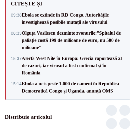
CITEȘTE ȘI
Ebola se extinde în RD Congo. Autoritățile
09:38
investighează posibile mutații ale virusului
Olguța Vasilescu dezminte zvonurile:”Spitalul de
08:33
paliație costă 199 de milioane de euro, nu 500 de
milioane”
Alertă West Nile în Europa: Grecia raportează 21
15:37
de cazuri, iar virusul a fost confirmat și în
România
Ebola a ucis peste 1.000 de oameni în Republica
15:14
Democratică Congo și Uganda, anunță OMS
Distribuie articolul