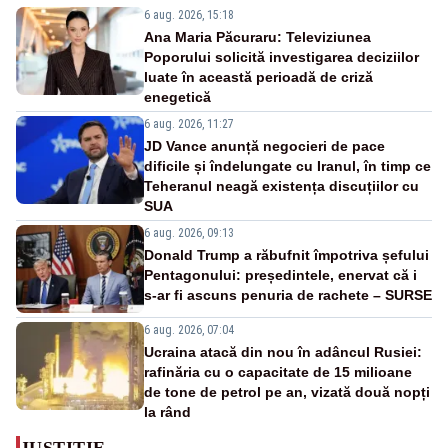
6 aug. 2026, 15:18
Ana Maria Păcuraru: Televiziunea
Poporului solicită investigarea deciziilor
luate în această perioadă de criză
enegetică
6 aug. 2026, 11:27
JD Vance anunță negocieri de pace
dificile și îndelungate cu Iranul, în timp ce
Teheranul neagă existența discuțiilor cu
SUA
6 aug. 2026, 09:13
Donald Trump a răbufnit împotriva șefului
Pentagonului: președintele, enervat că i
s-ar fi ascuns penuria de rachete – SURSE
6 aug. 2026, 07:04
Ucraina atacă din nou în adâncul Rusiei:
rafinăria cu o capacitate de 15 milioane
de tone de petrol pe an, vizată două nopți
la rând