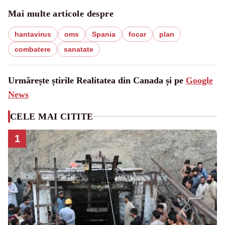
Mai multe articole despre
hantavirus
oms
Spania
focar
plan
combatere
sanatate
Urmărește știrile Realitatea din Canada și pe
Google
News
CELE MAI CITITE
1