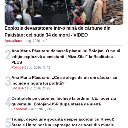
Explozie devastatoare într-o mină de cărbune din
Pakistan: cel puțin 34 de morți - VIDEO
Actualitate
·
1 aug. 2026, 14:01
2
Ana Maria Păcuraru demască planul lui Bolojan. O nouă
ediție explozivă a emisiunii „Miza Zilei” la Realitatea
PLUS
Politica
-
2 aug. 2026, 15:42
3
Ana Maria Păcuraru: „Ce se alege de un om căruia i se
închide singura lui portiță?”
Sociale
-
2 aug. 2026, 23:25
4
Centralele pe cărbune, închise la ordinul UE. Ipocrizia
guvernului Bolojan-USR după starea de alertă
Economie
-
2 aug. 2026, 23:29
5
Trump, dezvăluire șocantă despre acordul cu Kievul:
Statele Unite pot lua «aproape tot ce vor» din minele