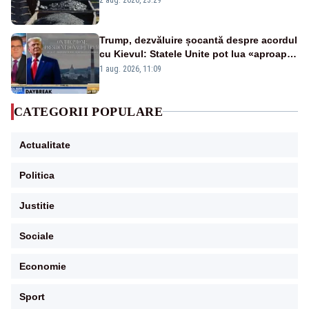
Trump, dezvăluire șocantă despre acordul
cu Kievul: Statele Unite pot lua «aproape
tot ce vor» din minele Ucrainei”
1 aug. 2026, 11:09
CATEGORII POPULARE
Actualitate
Politica
Justitie
Sociale
Economie
Sport