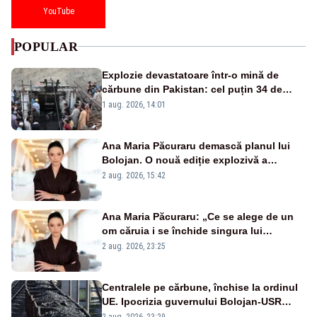
YouTube
POPULAR
Explozie devastatoare într-o mină de
cărbune din Pakistan: cel puțin 34 de
morți - VIDEO
1 aug. 2026, 14:01
Ana Maria Păcuraru demască planul lui
Bolojan. O nouă ediție explozivă a
emisiunii „Miza Zilei” la Realitatea PLUS
2 aug. 2026, 15:42
Ana Maria Păcuraru: „Ce se alege de un
om căruia i se închide singura lui
portiță?”
2 aug. 2026, 23:25
Centralele pe cărbune, închise la ordinul
UE. Ipocrizia guvernului Bolojan-USR
după starea de alertă
2 aug. 2026, 23:29