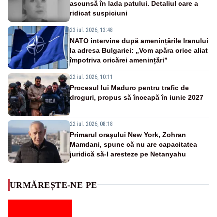
ascunsă în lada patului. Detaliul care a
ridicat suspiciuni
23 iul. 2026, 13:48
NATO intervine după amenințările Iranului
la adresa Bulgariei: „Vom apăra orice aliat
împotriva oricărei amenințări”
22 iul. 2026, 10:11
Procesul lui Maduro pentru trafic de
droguri, propus să înceapă în iunie 2027
22 iul. 2026, 08:18
Primarul oraşului New York, Zohran
Mamdani, spune că nu are capacitatea
juridică să-l aresteze pe Netanyahu
URMĂREȘTE-NE PE