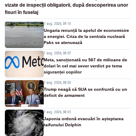
vizate de inspecții obligatorii, după descoperirea unor
fisuri în fuselaj
7 aug. 2026, 09:15
Ungaria renunță la apelul de economisire
a energiei. Criza de la centrala nucleară
Paks se atenuează
7 aug. 2026, 08:07
Meta, sancționată cu 567 de milioane de
dolari în cel mai sever verdict pe tema
siguranței copiilor
7 aug. 2026, 08:03
Trump neagă că SUA se confruntă cu un
deficit de armament
7 aug. 2026, 08:01
Japonia ordonă evacuări în așteptarea
taifunului Dolphin