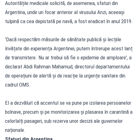
Autoritățile medicale solicită, de asemenea, sfaturi din
Argentina, unde un focar anterior al virusului Anzi, aceeași
tulpină ca cea depistată pe navă, a fost eradicat în anul 2019.
'Dacă respectăm măsurile de sănătate publică și lecțiile
învățate din experiența Argentinei, putem întrerupe acest lanț
de transmitere. Nu ar trebui să fie o epidemie de amploare', a
declarat Abdi Rahman Mahamud, directorul departamentului
de operațiuni de alertă și de reacție la urgențe sanitare din
cadrul OMS.
El a dezvăluit că accentul se va pune pe izolarea persoanelor
bolnave, precum și pe monitorizarea și plasarea în carantină a
celorlalți pasageri, sub rezerva unor decizii ale guvernelor
naționale.
Sfaturi din Argentina