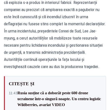
că explozia s-a produs în interiorul fabricii. Reprezentanții
companiei au precizat că amploarea exactă a pagubelor nu
este încă cunoscută și că incendiul izbucnit în urma
deflagrației nu fusese stins complet la momentul declarațiilor.
În urma incidentului, președintele Coreei de Sud, Lee Jae-
myung, a cerut autorităților să mobilizeze toate resursele
necesare pentru lichidarea incendiului și gestionarea situației
de urgență, a transmis administrația prezidențială.
Autoritățile continuă operațiunile la fața locului și
investighează cauzele care au dus la producerea tragediei.
CITEȘTE ȘI
Rusia susține că a doborât peste 600 drone
11:43
ucrainene într-o singură noapte. Un centru logistic
Wildberries, avariat VIDEO