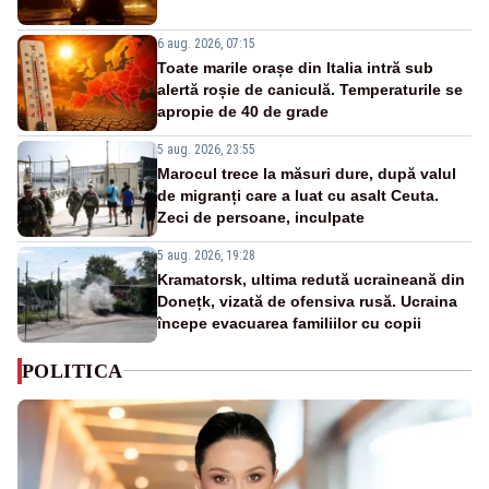
6 aug. 2026, 07:15
Toate marile orașe din Italia intră sub
alertă roșie de caniculă. Temperaturile se
apropie de 40 de grade
5 aug. 2026, 23:55
Marocul trece la măsuri dure, după valul
de migranți care a luat cu asalt Ceuta.
Zeci de persoane, inculpate
5 aug. 2026, 19:28
Kramatorsk, ultima redută ucraineană din
Donețk, vizată de ofensiva rusă. Ucraina
începe evacuarea familiilor cu copii
POLITICA