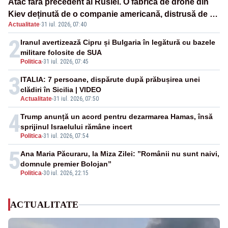
Atac fără precedent al Rusiei. O fabrică de drone din
Kiev deținută de o companie americană, distrusă de o
Actualitate
·
31 iul. 2026, 07:40
rachetă rusească
2
Iranul avertizează Cipru și Bulgaria în legătură cu bazele
militare folosite de SUA
Politica
-
31 iul. 2026, 07:45
3
ITALIA: 7 persoane, dispărute după prăbușirea unei
clădiri în Sicilia | VIDEO
Actualitate
-
31 iul. 2026, 07:50
4
Trump anunță un acord pentru dezarmarea Hamas, însă
sprijinul Israelului rămâne incert
Politica
-
31 iul. 2026, 07:54
5
Ana Maria Păcuraru, la Miza Zilei: ”Românii nu sunt naivi,
domnule premier Bolojan”
Politica
-
30 iul. 2026, 22:15
ACTUALITATE