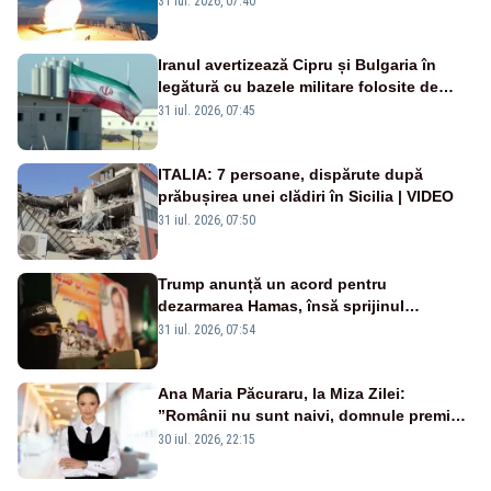
31 iul. 2026, 07:40
rusească
Iranul avertizează Cipru și Bulgaria în
legătură cu bazele militare folosite de
SUA
31 iul. 2026, 07:45
ITALIA: 7 persoane, dispărute după
prăbușirea unei clădiri în Sicilia | VIDEO
31 iul. 2026, 07:50
Trump anunță un acord pentru
dezarmarea Hamas, însă sprijinul
Israelului rămâne incert
31 iul. 2026, 07:54
Ana Maria Păcuraru, la Miza Zilei:
”Românii nu sunt naivi, domnule premier
Bolojan”
30 iul. 2026, 22:15