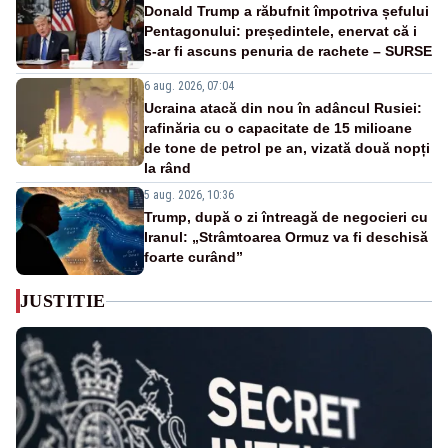
Donald Trump a răbufnit împotriva șefului
Pentagonului: președintele, enervat că i
s-ar fi ascuns penuria de rachete – SURSE
6 aug. 2026, 07:04
Ucraina atacă din nou în adâncul Rusiei:
rafinăria cu o capacitate de 15 milioane
de tone de petrol pe an, vizată două nopți
la rând
5 aug. 2026, 10:36
Trump, după o zi întreagă de negocieri cu
Iranul: „Strâmtoarea Ormuz va fi deschisă
foarte curând”
JUSTITIE