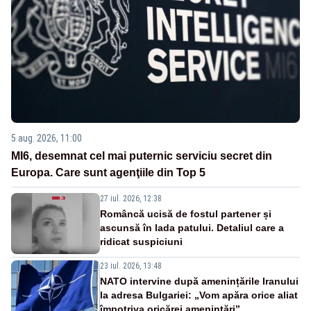
5 aug. 2026, 11:00
MI6, desemnat cel mai puternic serviciu secret din
Europa. Care sunt agenţiile din Top 5
27 iul. 2026, 12:38
Româncă ucisă de fostul partener și
ascunsă în lada patului. Detaliul care a
ridicat suspiciuni
23 iul. 2026, 13:48
NATO intervine după amenințările Iranului
la adresa Bulgariei: „Vom apăra orice aliat
împotriva oricărei amenințări”