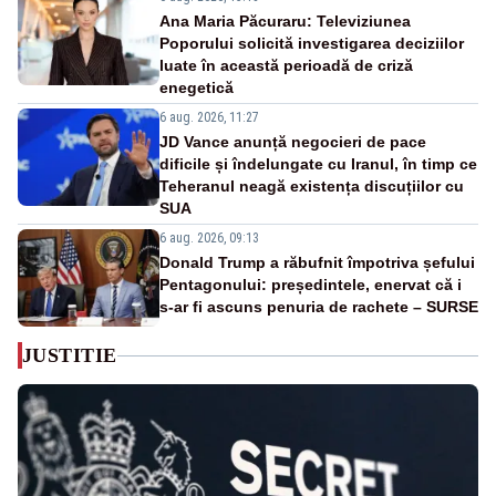
Ana Maria Păcuraru: Televiziunea
Poporului solicită investigarea deciziilor
luate în această perioadă de criză
enegetică
6 aug. 2026, 11:27
JD Vance anunță negocieri de pace
dificile și îndelungate cu Iranul, în timp ce
Teheranul neagă existența discuțiilor cu
SUA
6 aug. 2026, 09:13
Donald Trump a răbufnit împotriva șefului
Pentagonului: președintele, enervat că i
s-ar fi ascuns penuria de rachete – SURSE
JUSTITIE