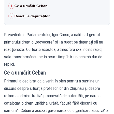
Ce a urmărit Ceban
1
Reacțiile deputaților
2
Președintele Parlamentului, Igor Grosu, a calificat gestul
primarului drept o „provocare” și i-a rugat pe deputați să nu
reacționeze. Cu toate acestea, atmosfera s-a încins rapid,
sala transformându-se în scurt timp într-un schimb dur de
replici.
Ce a urmărit Ceban
Primarul a declarat că a venit în plen pentru a susține un
discurs despre situația profesorilor din Chișinău și despre
reforma administrativă promovată de autorități, pe care a
catalogat-o drept „grăbită, urâtă, făcută fără discuții cu
oamenii". Ceban a acuzat guvernarea de o „preluare abuzivă" a