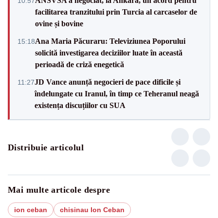
ANSVSA a negociat, la Ankara, un acord pentru
10:57
facilitarea tranzitului prin Turcia al carcaselor de
ovine și bovine
Ana Maria Păcuraru: Televiziunea Poporului
15:18
solicită investigarea deciziilor luate în această
perioadă de criză enegetică
JD Vance anunță negocieri de pace dificile și
11:27
îndelungate cu Iranul, în timp ce Teheranul neagă
existența discuțiilor cu SUA
Distribuie articolul
Mai multe articole despre
ion ceban
chisinau Ion Ceban