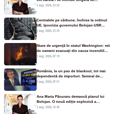
portiță?”
2 aug. 2026, 23:25
Centralele pe cărbune, închise la ordinul
UE. Ipocrizia guvernului Bolojan-USR
după starea de alertă
2 aug. 2026, 23:29
Stare de urgență în statul Washington: mii
de oameni evacuați din cauza incendiilor
puternice de vegetație
3 aug. 2026, 07:19
România, la un pas de blackout, tot mai
dependentă de importuri. Semnal de
alarmă tras de un expert în energie
3 aug. 2026, 07:51
Ana Maria Păcuraru demască planul lui
Bolojan. O nouă ediție explozivă a
emisiunii „Miza Zilei” la Realitatea PLUS
2 aug. 2026, 15:42