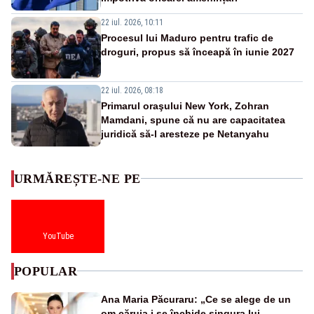
22 iul. 2026, 10:11
Procesul lui Maduro pentru trafic de
droguri, propus să înceapă în iunie 2027
22 iul. 2026, 08:18
Primarul oraşului New York, Zohran
Mamdani, spune că nu are capacitatea
juridică să-l aresteze pe Netanyahu
URMĂREȘTE-NE PE
YouTube
POPULAR
Ana Maria Păcuraru: „Ce se alege de un
om căruia i se închide singura lui