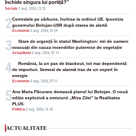
închide singura lui portiță?”
Sociale
·
2 aug. 2026, 23:25
2
Centralele pe cărbune, închise la ordinul UE. Ipocrizia
guvernului Bolojan-USR după starea de alertă
Economie
-
2 aug. 2026, 23:29
3
Stare de urgență în statul Washington: mii de oameni
evacuați din cauza incendiilor puternice de vegetație
Actualitate
-
3 aug. 2026, 07:19
4
România, la un pas de blackout, tot mai dependentă
de importuri. Semnal de alarmă tras de un expert în
energie
Economie
-
3 aug. 2026, 07:51
5
Ana Maria Păcuraru demască planul lui Bolojan. O nouă
ediție explozivă a emisiunii „Miza Zilei” la Realitatea
PLUS
Politica
-
2 aug. 2026, 15:42
ACTUALITATE