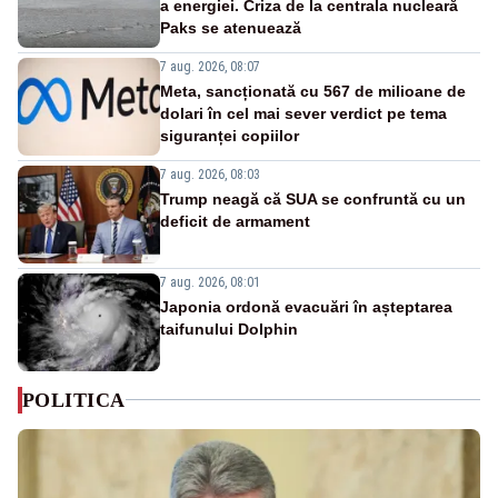
a energiei. Criza de la centrala nucleară
Paks se atenuează
7 aug. 2026, 08:07
Meta, sancționată cu 567 de milioane de
dolari în cel mai sever verdict pe tema
siguranței copiilor
7 aug. 2026, 08:03
Trump neagă că SUA se confruntă cu un
deficit de armament
7 aug. 2026, 08:01
Japonia ordonă evacuări în așteptarea
taifunului Dolphin
POLITICA