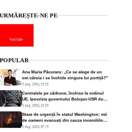
URMĂREȘTE-NE PE
YouTube
POPULAR
Ana Maria Păcuraru: „Ce se alege de un
om căruia i se închide singura lui portiță?”
2 aug. 2026, 23:25
Centralele pe cărbune, închise la ordinul
UE. Ipocrizia guvernului Bolojan-USR după
starea de alertă
2 aug. 2026, 23:29
Stare de urgență în statul Washington: mii
de oameni evacuați din cauza incendiilor
puternice de vegetație
3 aug. 2026, 07:19