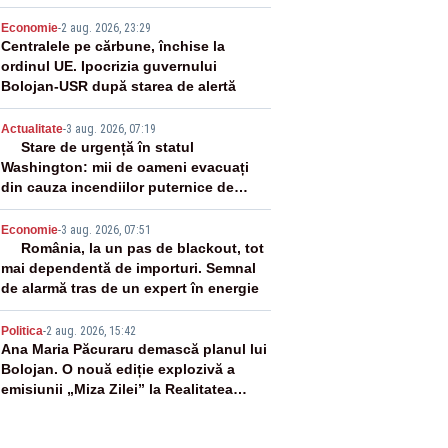
2
Economie
-
2 aug. 2026, 23:29
Centralele pe cărbune, închise la
ordinul UE. Ipocrizia guvernului
Bolojan-USR după starea de alertă
3
Actualitate
-
3 aug. 2026, 07:19
Stare de urgență în statul
Washington: mii de oameni evacuați
din cauza incendiilor puternice de
vegetație
4
Economie
-
3 aug. 2026, 07:51
România, la un pas de blackout, tot
mai dependentă de importuri. Semnal
de alarmă tras de un expert în energie
5
Politica
-
2 aug. 2026, 15:42
Ana Maria Păcuraru demască planul lui
Bolojan. O nouă ediție explozivă a
emisiunii „Miza Zilei” la Realitatea
PLUS