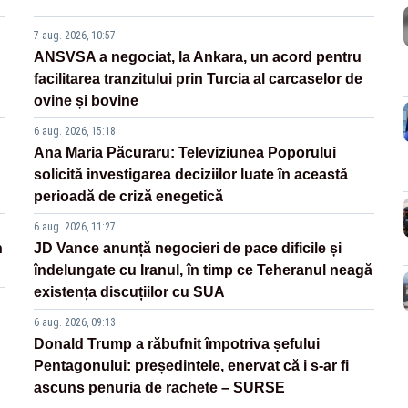
7 aug. 2026, 10:57
ANSVSA a negociat, la Ankara, un acord pentru
facilitarea tranzitului prin Turcia al carcaselor de
ovine și bovine
6 aug. 2026, 15:18
Ana Maria Păcuraru: Televiziunea Poporului
solicită investigarea deciziilor luate în această
perioadă de criză enegetică
6 aug. 2026, 11:27
n
JD Vance anunță negocieri de pace dificile și
îndelungate cu Iranul, în timp ce Teheranul neagă
existența discuțiilor cu SUA
6 aug. 2026, 09:13
Donald Trump a răbufnit împotriva șefului
Pentagonului: președintele, enervat că i s-ar fi
ascuns penuria de rachete – SURSE