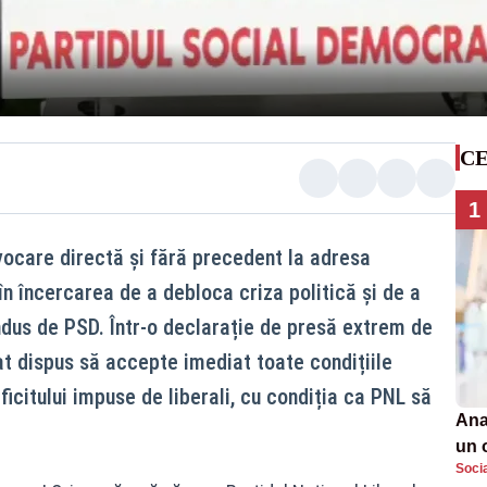
CE
1
vocare directă și fără precedent la adresa
 în încercarea de a debloca criza politică și de a
ndus de PSD. Într-o declarație de presă extrem de
at dispus să accepte imediat toate condițiile
icitului impuse de liberali, cu condiția ca PNL să
Ana
un 
Soci
por