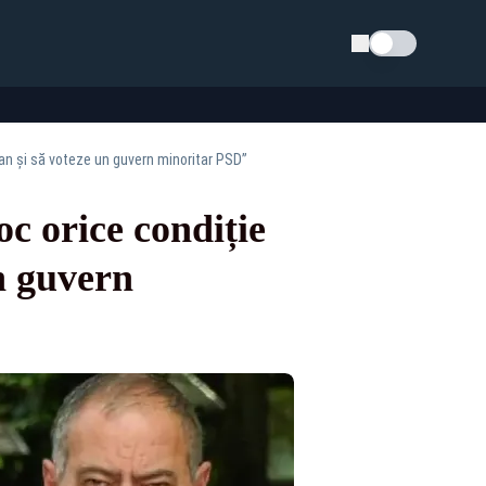
Schimba tema
an și să voteze un guvern minoritar PSD”
 orice condiție
n guvern