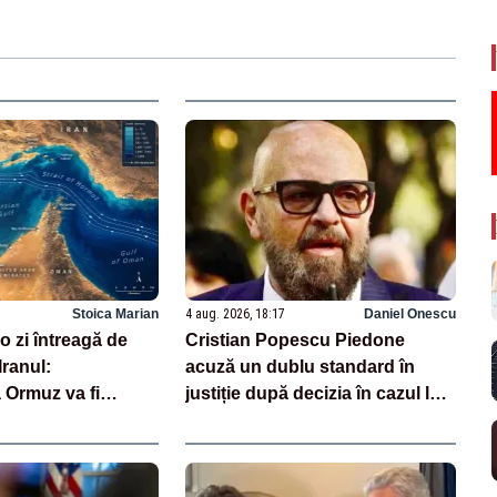
Stoica Marian
4 aug. 2026, 18:17
Daniel Onescu
 zi întreagă de
Cristian Popescu Piedone
Iranul:
acuză un dublu standard în
 Ormuz va fi
justiție după decizia în cazul lui
rte curând”
Dominic Fritz: „Pentru mine trei
ani interdicție, pentru el o
reducere de 10%”