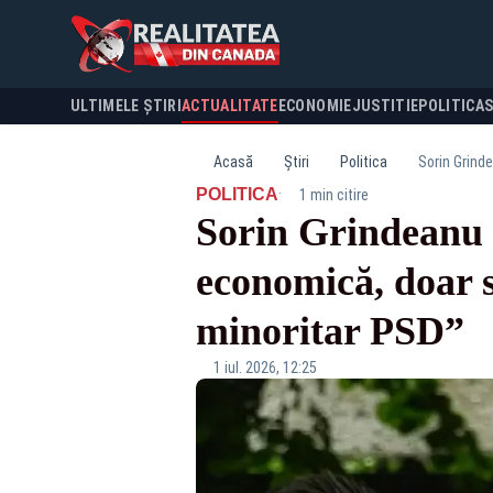
ULTIMELE ȘTIRI
ACTUALITATE
ECONOMIE
JUSTITIE
POLITICA
Acasă
Știri
Politica
Sorin Grind
·
POLITICA
1 min citire
Sorin Grindeanu 
economică, doar s
minoritar PSD”
1 iul. 2026, 12:25