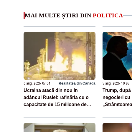
MAI MULTE ȘTIRI DIN
POLITICA
6 aug. 2026, 07:04
Realitatea din Canada
5 aug. 2026, 10:36
Ucraina atacă din nou în
Trump, după o
adâncul Rusiei: rafinăria cu o
negocieri cu 
capacitate de 15 milioane de
„Strâmtoarea
tone de petrol pe an, vizată
deschisă foa
două nopți la rând