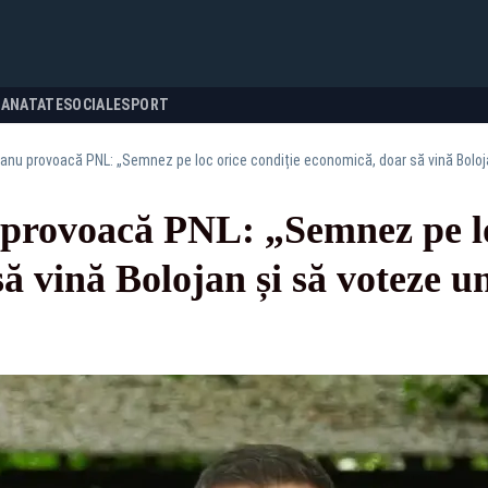
SANATATE
SOCIALE
SPORT
eanu provoacă PNL: „Semnez pe loc orice condiție economică, doar să vină Boloj
provoacă PNL: „Semnez pe loc
ă vină Bolojan și să voteze u