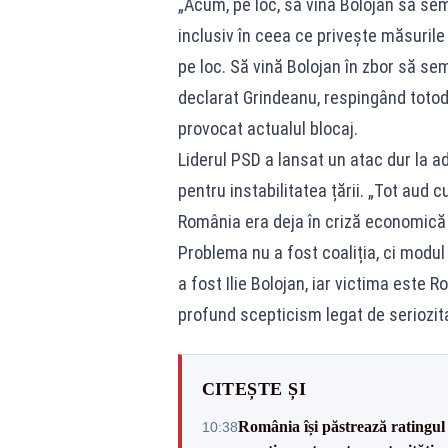
„Acum, pe loc, să vină Bolojan să sem
inclusiv în ceea ce privește măsuril
pe loc. Să vină Bolojan în zbor să se
declarat Grindeanu, respingând totoda
provocat actualul blocaj.
Liderul PSD a lansat un atac dur la a
pentru instabilitatea țării. „Tot aud
România era deja în criză economică 
Problema nu a fost coaliția, ci modul
a fost Ilie Bolojan, iar victima este
profund scepticism legat de seriozit
CITEȘTE ȘI
România își păstrează ratingul 
10:38