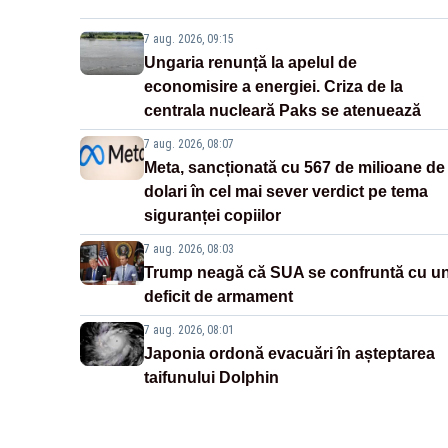
7 aug. 2026, 09:15
Ungaria renunță la apelul de
economisire a energiei. Criza de la
centrala nucleară Paks se atenuează
7 aug. 2026, 08:07
Meta, sancționată cu 567 de milioane de
dolari în cel mai sever verdict pe tema
siguranței copiilor
7 aug. 2026, 08:03
Trump neagă că SUA se confruntă cu u
deficit de armament
7 aug. 2026, 08:01
Japonia ordonă evacuări în așteptarea
taifunului Dolphin