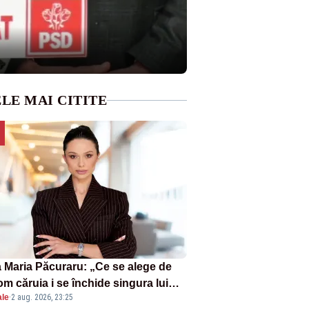
LE MAI CITITE
 Maria Păcuraru: „Ce se alege de
om căruia i se închide singura lui
ale
·
2 aug. 2026, 23:25
tiță?”