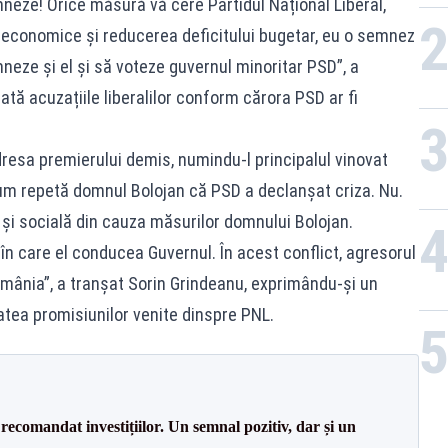
neze! Orice măsură vă cere Partidul Național Liberal,
e economice și reducerea deficitului bugetar, eu o semnez
mneze și el și să voteze guvernul minoritar PSD”, a
tă acuzațiile liberalilor conform cărora PSD ar fi
dresa premierului demis, numindu-l principalul vinovat
 cum repetă domnul Bolojan că PSD a declanșat criza. Nu.
și socială din cauza măsurilor domnului Bolojan.
 în care el conducea Guvernul. În acest conflict, agresorul
 România”, a tranșat Sorin Grindeanu, exprimându-și un
atea promisiunilor venite dinspre PNL.
recomandat investițiilor. Un semnal pozitiv, dar și un