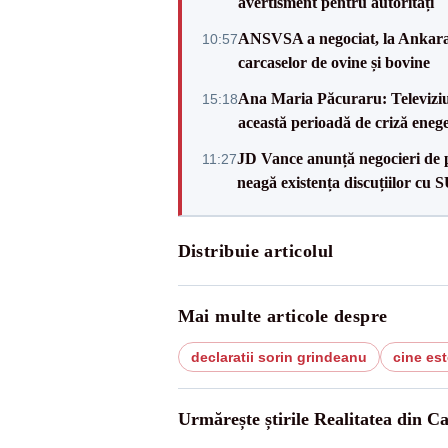
avertisment pentru autorități
ANSVSA a negociat, la Ankara, 
10:57
carcaselor de ovine și bovine
Ana Maria Păcuraru: Televiziune
15:18
această perioadă de criză enege
JD Vance anunță negocieri de pa
11:27
neagă existența discuțiilor cu 
Distribuie articolul
Mai multe articole despre
declaratii sorin grindeanu
cine es
Urmărește știrile Realitatea din C