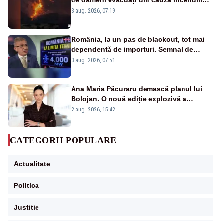
puternice de vegetație
3 aug. 2026, 07:19
România, la un pas de blackout, tot mai
dependentă de importuri. Semnal de
alarmă tras de un expert în energie
3 aug. 2026, 07:51
Ana Maria Păcuraru demască planul lui
Bolojan. O nouă ediție explozivă a
emisiunii „Miza Zilei” la Realitatea PLUS
2 aug. 2026, 15:42
CATEGORII POPULARE
Actualitate
Politica
Justitie