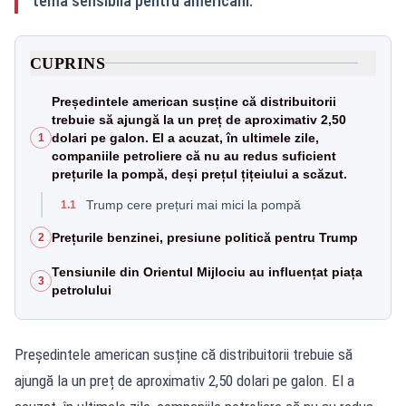
temă sensibilă pentru americani.
CUPRINS
Președintele american susține că distribuitorii
trebuie să ajungă la un preț de aproximativ 2,50
dolari pe galon. El a acuzat, în ultimele zile,
1
companiile petroliere că nu au redus suficient
prețurile la pompă, deși prețul țițeiului a scăzut.
Trump cere prețuri mai mici la pompă
1.1
Prețurile benzinei, presiune politică pentru Trump
2
Tensiunile din Orientul Mijlociu au influențat piața
3
petrolului
Președintele american susține că distribuitorii trebuie să
ajungă la un preț de aproximativ 2,50 dolari pe galon. El a