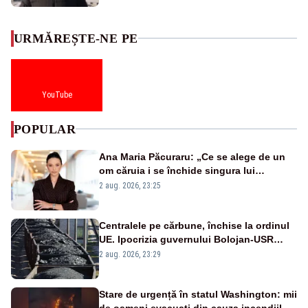
URMĂREȘTE-NE PE
YouTube
POPULAR
Ana Maria Păcuraru: „Ce se alege de un
om căruia i se închide singura lui
portiță?”
2 aug. 2026, 23:25
Centralele pe cărbune, închise la ordinul
UE. Ipocrizia guvernului Bolojan-USR
după starea de alertă
2 aug. 2026, 23:29
Stare de urgență în statul Washington: mii
de oameni evacuați din cauza incendiilor