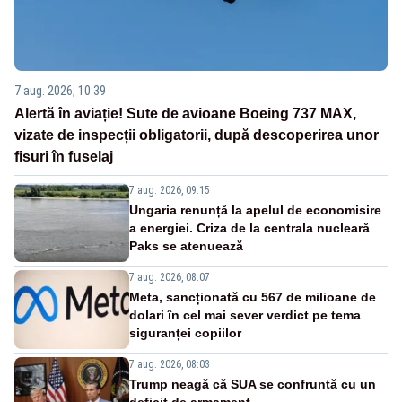
7 aug. 2026, 10:39
Alertă în aviație! Sute de avioane Boeing 737 MAX,
vizate de inspecții obligatorii, după descoperirea unor
fisuri în fuselaj
7 aug. 2026, 09:15
Ungaria renunță la apelul de economisire
a energiei. Criza de la centrala nucleară
Paks se atenuează
7 aug. 2026, 08:07
Meta, sancționată cu 567 de milioane de
dolari în cel mai sever verdict pe tema
siguranței copiilor
7 aug. 2026, 08:03
Trump neagă că SUA se confruntă cu un
deficit de armament