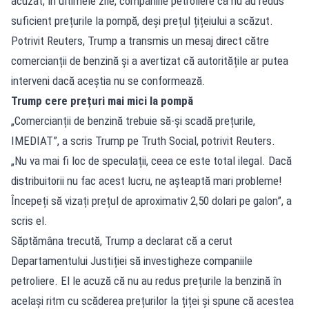
acuzat, în ultimele zile, companiile petroliere că nu au redus
suficient prețurile la pompă, deși prețul țițeiului a scăzut.
Potrivit Reuters, Trump a transmis un mesaj direct către
comercianții de benzină și a avertizat că autoritățile ar putea
interveni dacă aceștia nu se conformează.
Trump cere prețuri mai mici la pompă
„Comercianții de benzină trebuie să-și scadă prețurile,
IMEDIAT”, a scris Trump pe Truth Social, potrivit Reuters.
„Nu va mai fi loc de speculații, ceea ce este total ilegal. Dacă
distribuitorii nu fac acest lucru, ne așteaptă mari probleme!
Începeți să vizați prețul de aproximativ 2,50 dolari pe galon”, a
scris el.
Săptămâna trecută, Trump a declarat că a cerut
Departamentului Justiției să investigheze companiile
petroliere. El le acuză că nu au redus prețurile la benzină în
același ritm cu scăderea prețurilor la țiței și spune că acestea