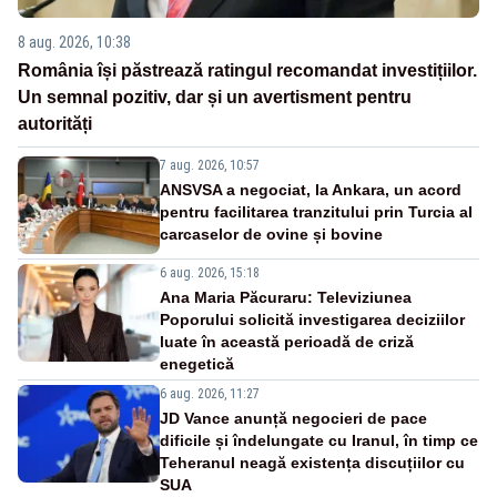
8 aug. 2026, 10:38
România își păstrează ratingul recomandat investițiilor.
Un semnal pozitiv, dar și un avertisment pentru
autorități
7 aug. 2026, 10:57
ANSVSA a negociat, la Ankara, un acord
pentru facilitarea tranzitului prin Turcia al
carcaselor de ovine și bovine
6 aug. 2026, 15:18
Ana Maria Păcuraru: Televiziunea
Poporului solicită investigarea deciziilor
luate în această perioadă de criză
enegetică
6 aug. 2026, 11:27
JD Vance anunță negocieri de pace
dificile și îndelungate cu Iranul, în timp ce
Teheranul neagă existența discuțiilor cu
SUA