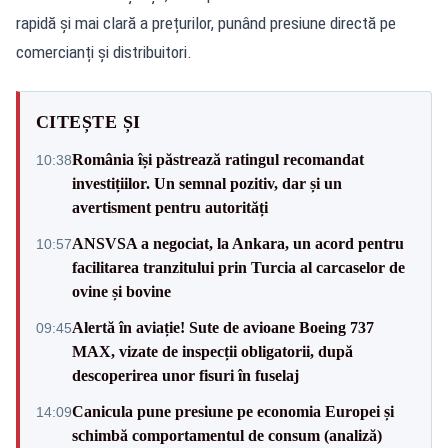
rapidă și mai clară a prețurilor, punând presiune directă pe
comercianți și distribuitori.
CITEȘTE ȘI
România își păstrează ratingul recomandat
10:38
investițiilor. Un semnal pozitiv, dar și un
avertisment pentru autorități
ANSVSA a negociat, la Ankara, un acord pentru
10:57
facilitarea tranzitului prin Turcia al carcaselor de
ovine și bovine
Alertă în aviație! Sute de avioane Boeing 737
09:45
MAX, vizate de inspecții obligatorii, după
descoperirea unor fisuri în fuselaj
Canicula pune presiune pe economia Europei și
14:09
schimbă comportamentul de consum (analiză)