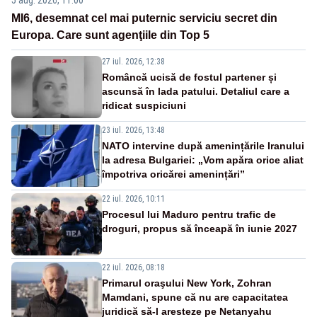
MI6, desemnat cel mai puternic serviciu secret din
Europa. Care sunt agenţiile din Top 5
27 iul. 2026, 12:38
Româncă ucisă de fostul partener și
ascunsă în lada patului. Detaliul care a
ridicat suspiciuni
23 iul. 2026, 13:48
NATO intervine după amenințările Iranului
la adresa Bulgariei: „Vom apăra orice aliat
împotriva oricărei amenințări”
22 iul. 2026, 10:11
Procesul lui Maduro pentru trafic de
droguri, propus să înceapă în iunie 2027
22 iul. 2026, 08:18
Primarul oraşului New York, Zohran
Mamdani, spune că nu are capacitatea
juridică să-l aresteze pe Netanyahu