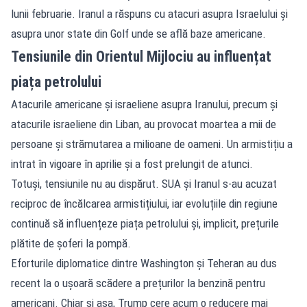
lunii februarie. Iranul a răspuns cu atacuri asupra Israelului și
asupra unor state din Golf unde se află baze americane.
Tensiunile din Orientul Mijlociu au influențat
piața petrolului
Atacurile americane și israeliene asupra Iranului, precum și
atacurile israeliene din Liban, au provocat moartea a mii de
persoane și strămutarea a milioane de oameni. Un armistițiu a
intrat în vigoare în aprilie și a fost prelungit de atunci.
Totuși, tensiunile nu au dispărut. SUA și Iranul s-au acuzat
reciproc de încălcarea armistițiului, iar evoluțiile din regiune
continuă să influențeze piața petrolului și, implicit, prețurile
plătite de șoferi la pompă.
Eforturile diplomatice dintre Washington și Teheran au dus
recent la o ușoară scădere a prețurilor la benzină pentru
americani. Chiar și așa, Trump cere acum o reducere mai