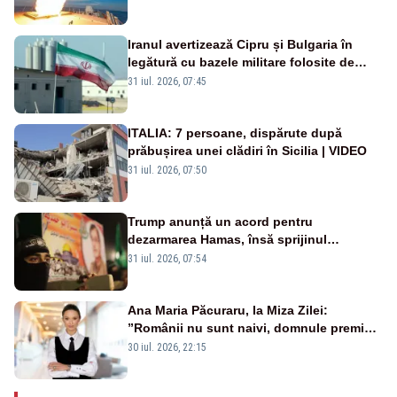
rusească
Iranul avertizează Cipru și Bulgaria în
legătură cu bazele militare folosite de
SUA
31 iul. 2026, 07:45
ITALIA: 7 persoane, dispărute după
prăbușirea unei clădiri în Sicilia | VIDEO
31 iul. 2026, 07:50
Trump anunță un acord pentru
dezarmarea Hamas, însă sprijinul
Israelului rămâne incert
31 iul. 2026, 07:54
Ana Maria Păcuraru, la Miza Zilei:
”Românii nu sunt naivi, domnule premier
Bolojan”
30 iul. 2026, 22:15