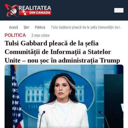
Acasă
Știri
Politica
Tulsi Gabbard pleacă de la șefia Comunității de Informații a Statelor Unite – nou șoc în administrația Trump
·
POLITICA
2 min citire
Tulsi Gabbard pleacă de la șefia
Comunității de Informații a Statelor
Unite – nou șoc în administrația Trump