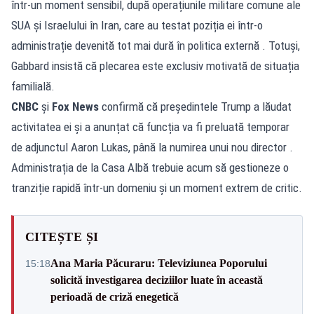
într-un moment sensibil, după operațiunile militare comune ale
SUA și Israelului în Iran, care au testat poziția ei într-o
administrație devenită tot mai dură în politica externă . Totuși,
Gabbard insistă că plecarea este exclusiv motivată de situația
familială.
CNBC
și
Fox News
confirmă că președintele Trump a lăudat
activitatea ei și a anunțat că funcția va fi preluată temporar
de adjunctul Aaron Lukas, până la numirea unui nou director .
Administrația de la Casa Albă trebuie acum să gestioneze o
tranziție rapidă într-un domeniu și un moment extrem de critic.
CITEȘTE ȘI
Ana Maria Păcuraru: Televiziunea Poporului
15:18
solicită investigarea deciziilor luate în această
perioadă de criză enegetică