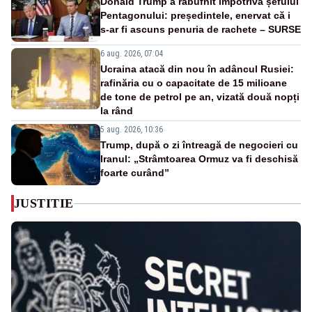
Donald Trump a răbufnit împotriva șefului
Pentagonului: președintele, enervat că i
s-ar fi ascuns penuria de rachete – SURSE
6 aug. 2026, 07:04
Ucraina atacă din nou în adâncul Rusiei:
rafinăria cu o capacitate de 15 milioane
de tone de petrol pe an, vizată două nopți
la rând
5 aug. 2026, 10:36
Trump, după o zi întreagă de negocieri cu
Iranul: „Strâmtoarea Ormuz va fi deschisă
foarte curând”
JUSTITIE