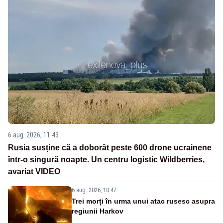
6 aug. 2026, 11:43
Rusia susține că a doborât peste 600 drone ucrainene
într-o singură noapte. Un centru logistic Wildberries,
avariat VIDEO
6 aug. 2026, 10:47
Trei morți în urma unui atac rusesc asupra
regiunii Harkov