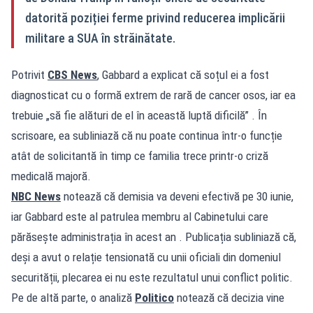
datorită poziției ferme privind reducerea implicării
militare a SUA în străinătate.
Potrivit
CBS News
, Gabbard a explicat că soțul ei a fost
diagnosticat cu o formă extrem de rară de cancer osos, iar ea
trebuie „să fie alături de el în această luptă dificilă” . În
scrisoare, ea subliniază că nu poate continua într-o funcție
atât de solicitantă în timp ce familia trece printr-o criză
medicală majoră.
NBC News
notează că demisia va deveni efectivă pe 30 iunie,
iar Gabbard este al patrulea membru al Cabinetului care
părăsește administrația în acest an . Publicația subliniază că,
deși a avut o relație tensionată cu unii oficiali din domeniul
securității, plecarea ei nu este rezultatul unui conflict politic.
Pe de altă parte, o analiză
Politico
notează că decizia vine