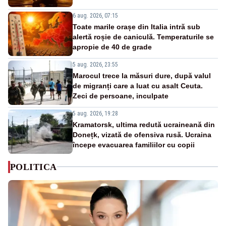
6 aug. 2026, 07:15
Toate marile orașe din Italia intră sub
alertă roșie de caniculă. Temperaturile se
apropie de 40 de grade
5 aug. 2026, 23:55
Marocul trece la măsuri dure, după valul
de migranți care a luat cu asalt Ceuta.
Zeci de persoane, inculpate
5 aug. 2026, 19:28
Kramatorsk, ultima redută ucraineană din
Donețk, vizată de ofensiva rusă. Ucraina
începe evacuarea familiilor cu copii
POLITICA