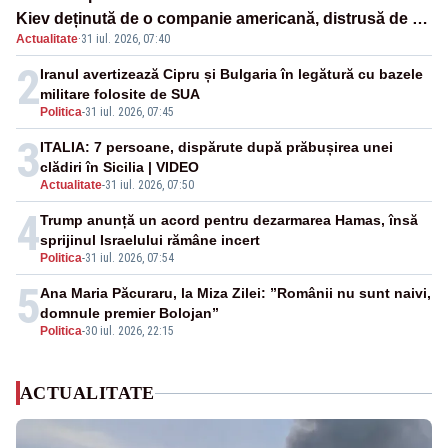
Kiev deținută de o companie americană, distrusă de o
Actualitate
·
31 iul. 2026, 07:40
rachetă rusească
2
Iranul avertizează Cipru și Bulgaria în legătură cu bazele
militare folosite de SUA
Politica
-
31 iul. 2026, 07:45
3
ITALIA: 7 persoane, dispărute după prăbușirea unei
clădiri în Sicilia | VIDEO
Actualitate
-
31 iul. 2026, 07:50
4
Trump anunță un acord pentru dezarmarea Hamas, însă
sprijinul Israelului rămâne incert
Politica
-
31 iul. 2026, 07:54
5
Ana Maria Păcuraru, la Miza Zilei: ”Românii nu sunt naivi,
domnule premier Bolojan”
Politica
-
30 iul. 2026, 22:15
ACTUALITATE