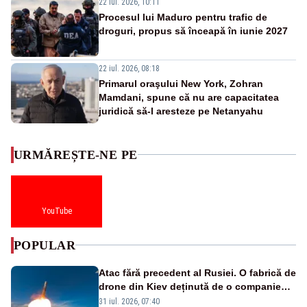
22 iul. 2026, 10:11
Procesul lui Maduro pentru trafic de
droguri, propus să înceapă în iunie 2027
22 iul. 2026, 08:18
Primarul oraşului New York, Zohran
Mamdani, spune că nu are capacitatea
juridică să-l aresteze pe Netanyahu
URMĂREȘTE-NE PE
YouTube
POPULAR
Atac fără precedent al Rusiei. O fabrică de
drone din Kiev deținută de o companie
americană, distrusă de o rachetă
31 iul. 2026, 07:40