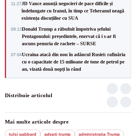
JD Vance anunță negocieri de pace dificile și
11:27
îndelungate cu Iranul, în timp ce Teheranul neagă
existența discuțiilor cu SUA
Donald Trump a răbufnit împotriva șefului
09:13
Pentagonului: președintele, enervat că i s-ar fi
ascuns penuria de rachete – SURSE
Ucraina atacă din nou în adâncul Rusiei: rafinăria
07:04
cu o capacitate de 15 milioane de tone de petrol pe
an, vizată două nopți la rând
Distribuie articolul
Mai multe articole despre
tulsi gabbard
adepti trump
administrația Trump