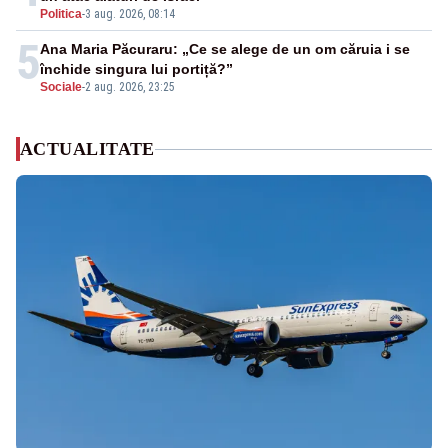
Politica
-
3 aug. 2026, 08:14
5
Ana Maria Păcuraru: „Ce se alege de un om căruia i se
închide singura lui portiță?”
Sociale
-
2 aug. 2026, 23:25
ACTUALITATE