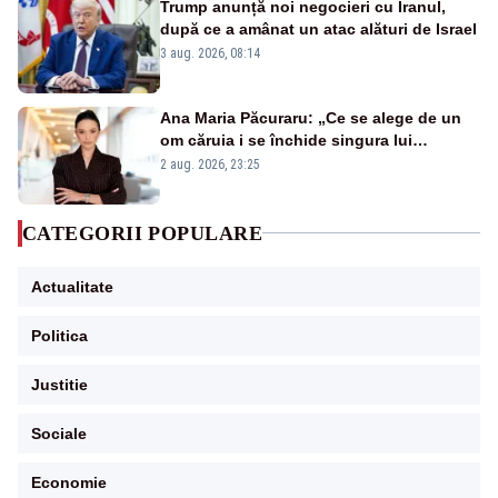
Trump anunță noi negocieri cu Iranul,
după ce a amânat un atac alături de Israel
3 aug. 2026, 08:14
Ana Maria Păcuraru: „Ce se alege de un
om căruia i se închide singura lui
portiță?”
2 aug. 2026, 23:25
CATEGORII POPULARE
Actualitate
Politica
Justitie
Sociale
Economie