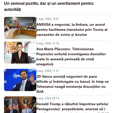
Un semnal pozitiv, dar și un avertisment pentru
autorități
7 aug. 2026, 10:57
ANSVSA a negociat, la Ankara, un acord
pentru facilitarea tranzitului prin Turcia al
carcaselor de ovine și bovine
6 aug. 2026, 15:18
Ana Maria Păcuraru: Televiziunea
Poporului solicită investigarea deciziilor
luate în această perioadă de criză
enegetică
6 aug. 2026, 11:27
JD Vance anunță negocieri de pace
dificile și îndelungate cu Iranul, în timp ce
Teheranul neagă existența discuțiilor cu
SUA
6 aug. 2026, 09:13
Donald Trump a răbufnit împotriva șefului
Pentagonului: președintele, enervat că i