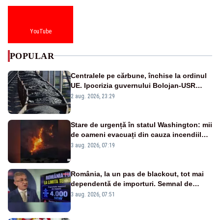
YouTube
POPULAR
Centralele pe cărbune, închise la ordinul
UE. Ipocrizia guvernului Bolojan-USR
după starea de alertă
2 aug. 2026, 23:29
Stare de urgență în statul Washington: mii
de oameni evacuați din cauza incendiilor
puternice de vegetație
3 aug. 2026, 07:19
România, la un pas de blackout, tot mai
dependentă de importuri. Semnal de
alarmă tras de un expert în energie
3 aug. 2026, 07:51