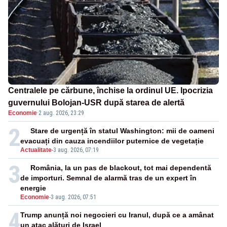
Centralele pe cărbune, închise la ordinul UE. Ipocrizia
guvernului Bolojan-USR după starea de alertă
Economie
·
2 aug. 2026, 23:29
2
Stare de urgență în statul Washington: mii de oameni
evacuați din cauza incendiilor puternice de vegetație
Actualitate
-
3 aug. 2026, 07:19
3
România, la un pas de blackout, tot mai dependentă
de importuri. Semnal de alarmă tras de un expert în
energie
Economie
-
3 aug. 2026, 07:51
4
Trump anunță noi negocieri cu Iranul, după ce a amânat
un atac alături de Israel