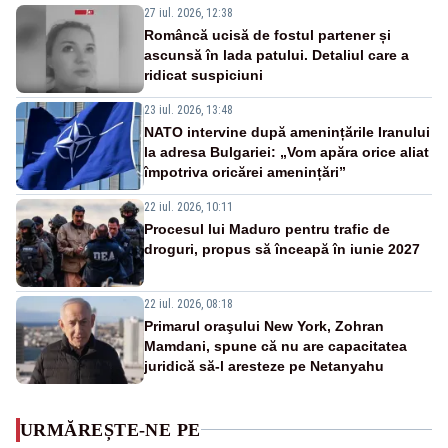
27 iul. 2026, 12:38
Româncă ucisă de fostul partener și
ascunsă în lada patului. Detaliul care a
ridicat suspiciuni
23 iul. 2026, 13:48
NATO intervine după amenințările Iranului
la adresa Bulgariei: „Vom apăra orice aliat
împotriva oricărei amenințări”
22 iul. 2026, 10:11
Procesul lui Maduro pentru trafic de
droguri, propus să înceapă în iunie 2027
22 iul. 2026, 08:18
Primarul oraşului New York, Zohran
Mamdani, spune că nu are capacitatea
juridică să-l aresteze pe Netanyahu
URMĂREȘTE-NE PE