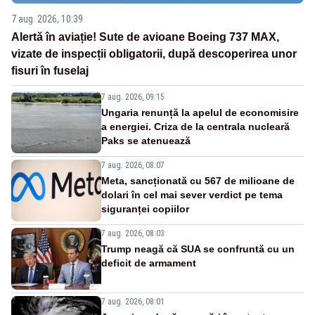
7 aug. 2026, 10:39
Alertă în aviație! Sute de avioane Boeing 737 MAX,
vizate de inspecții obligatorii, după descoperirea unor
fisuri în fuselaj
7 aug. 2026, 09:15
Ungaria renunță la apelul de economisire
a energiei. Criza de la centrala nucleară
Paks se atenuează
7 aug. 2026, 08:07
Meta, sancționată cu 567 de milioane de
dolari în cel mai sever verdict pe tema
siguranței copiilor
7 aug. 2026, 08:03
Trump neagă că SUA se confruntă cu un
deficit de armament
7 aug. 2026, 08:01