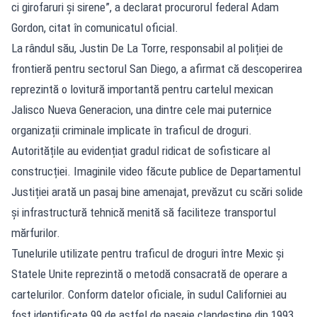
ci girofaruri și sirene”, a declarat procurorul federal Adam
Gordon, citat în comunicatul oficial.
La rândul său, Justin De La Torre, responsabil al poliției de
frontieră pentru sectorul San Diego, a afirmat că descoperirea
reprezintă o lovitură importantă pentru cartelul mexican
Jalisco Nueva Generacion, una dintre cele mai puternice
organizații criminale implicate în traficul de droguri.
Autoritățile au evidențiat gradul ridicat de sofisticare al
construcției. Imaginile video făcute publice de Departamentul
Justiției arată un pasaj bine amenajat, prevăzut cu scări solide
și infrastructură tehnică menită să faciliteze transportul
mărfurilor.
Tunelurile utilizate pentru traficul de droguri între Mexic și
Statele Unite reprezintă o metodă consacrată de operare a
cartelurilor. Conform datelor oficiale, în sudul Californiei au
fost identificate 99 de astfel de pasaje clandestine din 1993