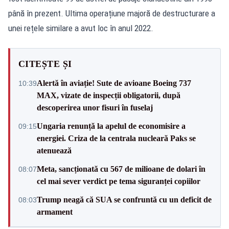
până în prezent. Ultima operațiune majoră de destructurare a
unei rețele similare a avut loc în anul 2022.
CITEȘTE ȘI
Alertă în aviație! Sute de avioane Boeing 737
10:39
MAX, vizate de inspecții obligatorii, după
descoperirea unor fisuri în fuselaj
Ungaria renunță la apelul de economisire a
09:15
energiei. Criza de la centrala nucleară Paks se
atenuează
Meta, sancționată cu 567 de milioane de dolari în
08:07
cel mai sever verdict pe tema siguranței copiilor
Trump neagă că SUA se confruntă cu un deficit de
08:03
armament