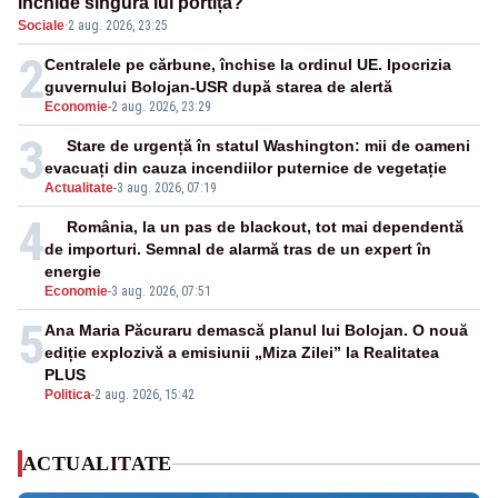
închide singura lui portiță?”
Sociale
·
2 aug. 2026, 23:25
2
Centralele pe cărbune, închise la ordinul UE. Ipocrizia
guvernului Bolojan-USR după starea de alertă
Economie
-
2 aug. 2026, 23:29
3
Stare de urgență în statul Washington: mii de oameni
evacuați din cauza incendiilor puternice de vegetație
Actualitate
-
3 aug. 2026, 07:19
4
România, la un pas de blackout, tot mai dependentă
de importuri. Semnal de alarmă tras de un expert în
energie
Economie
-
3 aug. 2026, 07:51
5
Ana Maria Păcuraru demască planul lui Bolojan. O nouă
ediție explozivă a emisiunii „Miza Zilei” la Realitatea
PLUS
Politica
-
2 aug. 2026, 15:42
ACTUALITATE