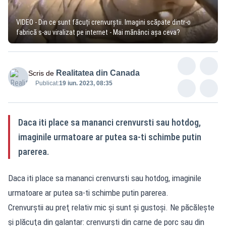
VIDEO - Din ce sunt făcuți crenvurștii. Imagini scăpate dintr-o
fabrică s-au viralizat pe internet - Mai mănânci așa ceva?
Realitatea din Canada
Scris de
Publicat:
19 iun. 2023, 08:35
Daca iti place sa mananci crenvursti sau hotdog,
imaginile urmatoare ar putea sa-ti schimbe putin
parerea.
Daca iti place sa mananci crenvursti sau hotdog, imaginile
urmatoare ar putea sa-ti schimbe putin parerea.
Crenvurştii au preţ relativ mic şi sunt şi gustoşi. Ne păcăleşte
şi plăcuţa din galantar: crenvurşti din carne de porc sau din