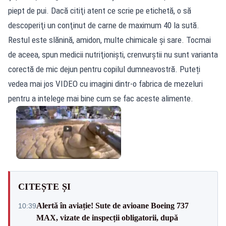
piept de pui. Dacă citiţi atent ce scrie pe etichetă, o să
descoperiţi un conţinut de carne de maximum 40 la sută.
Restul este slănină, amidon, multe chimicale şi sare. Tocmai
de aceea, spun medicii nutriţionişti, crenvurştii nu sunt varianta
corectă de mic dejun pentru copilul dumneavostră. Puteți
vedea mai jos VIDEO cu imagini dintr-o fabrica de mezeluri
pentru a intelege mai bine cum se fac aceste alimente.
CITEȘTE ȘI
Alertă în aviație! Sute de avioane Boeing 737
10:39
MAX, vizate de inspecții obligatorii, după