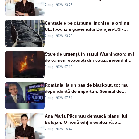
portiță?”
2 aug. 2026, 23:25
Centralele pe cărbune, închise la ordinul
UE. Ipocrizia guvernului Bolojan-USR
după starea de alertă
2 aug. 2026, 23:29
Stare de urgență în statul Washington: mii
de oameni evacuați din cauza incendiilor
puternice de vegetație
3 aug. 2026, 07:19
România, la un pas de blackout, tot mai
dependentă de importuri. Semnal de
alarmă tras de un expert în energie
3 aug. 2026, 07:51
Ana Maria Păcuraru demască planul lui
Bolojan. O nouă ediție explozivă a
emisiunii „Miza Zilei” la Realitatea PLUS
2 aug. 2026, 15:42