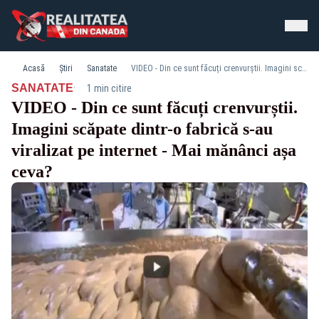
Acasă
Știri
Sanatate
VIDEO - Din ce sunt făcuți crenvurștii. Imagini scăpate dintr-o fabrică s-au viralizat pe internet - Mai mănânci așa ceva?
·
SANATATE
1 min citire
VIDEO - Din ce sunt făcuți crenvurștii.
Imagini scăpate dintr-o fabrică s-au
viralizat pe internet - Mai mănânci așa
ceva?