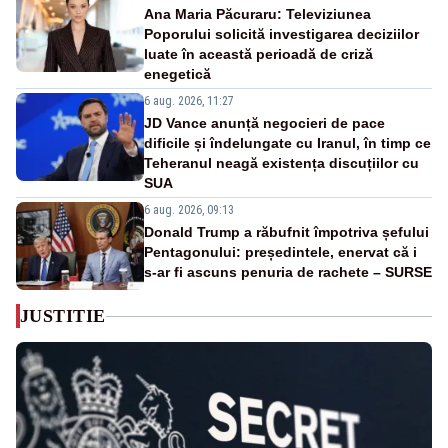
Ana Maria Păcuraru: Televiziunea
Poporului solicită investigarea deciziilor
luate în această perioadă de criză
enegetică
6 aug. 2026, 11:27
JD Vance anunță negocieri de pace
dificile și îndelungate cu Iranul, în timp ce
Teheranul neagă existența discuțiilor cu
SUA
6 aug. 2026, 09:13
Donald Trump a răbufnit împotriva șefului
Pentagonului: președintele, enervat că i
s-ar fi ascuns penuria de rachete – SURSE
JUSTITIE