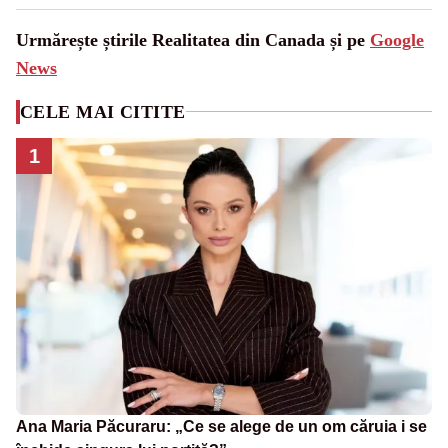
Urmărește știrile Realitatea din Canada și pe
Google
News
CELE MAI CITITE
1
Ana Maria Păcuraru: „Ce se alege de un om căruia i se