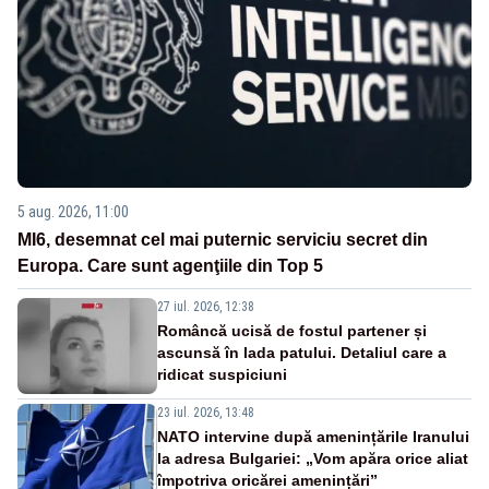
5 aug. 2026, 11:00
MI6, desemnat cel mai puternic serviciu secret din
Europa. Care sunt agenţiile din Top 5
27 iul. 2026, 12:38
Româncă ucisă de fostul partener și
ascunsă în lada patului. Detaliul care a
ridicat suspiciuni
23 iul. 2026, 13:48
NATO intervine după amenințările Iranului
la adresa Bulgariei: „Vom apăra orice aliat
împotriva oricărei amenințări”