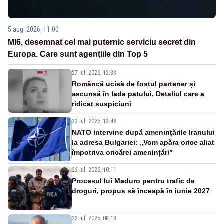
5 aug. 2026, 11:00
MI6, desemnat cel mai puternic serviciu secret din
Europa. Care sunt agenţiile din Top 5
27 iul. 2026, 12:38
Româncă ucisă de fostul partener și
ascunsă în lada patului. Detaliul care a
ridicat suspiciuni
23 iul. 2026, 13:48
NATO intervine după amenințările Iranului
la adresa Bulgariei: „Vom apăra orice aliat
împotriva oricărei amenințări”
22 iul. 2026, 10:11
Procesul lui Maduro pentru trafic de
droguri, propus să înceapă în iunie 2027
22 iul. 2026, 08:18