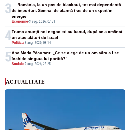
3
România, la un pas de blackout, tot mai dependentă
de importuri. Semnal de alarmă tras de un expert în
energie
Economie
-
3 aug. 2026, 07:51
4
Trump anunță noi negocieri cu Iranul, după ce a amânat
un atac alături de Israel
Politica
-
3 aug. 2026, 08:14
5
Ana Maria Păcuraru: „Ce se alege de un om căruia i se
închide singura lui portiță?”
Sociale
-
2 aug. 2026, 23:25
ACTUALITATE