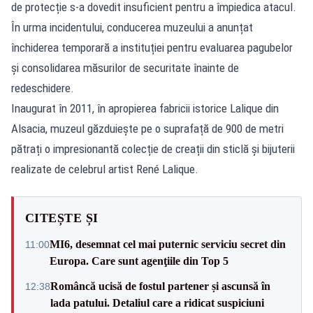
de protecție s-a dovedit insuficient pentru a împiedica atacul.
În urma incidentului, conducerea muzeului a anunțat
închiderea temporară a instituției pentru evaluarea pagubelor
și consolidarea măsurilor de securitate înainte de
redeschidere.
Inaugurat în 2011, în apropierea fabricii istorice Lalique din
Alsacia, muzeul găzduiește pe o suprafață de 900 de metri
pătrați o impresionantă colecție de creații din sticlă și bijuterii
realizate de celebrul artist René Lalique.
CITEȘTE ȘI
MI6, desemnat cel mai puternic serviciu secret din
11:00
Europa. Care sunt agenţiile din Top 5
Româncă ucisă de fostul partener și ascunsă în
12:38
lada patului. Detaliul care a ridicat suspiciuni