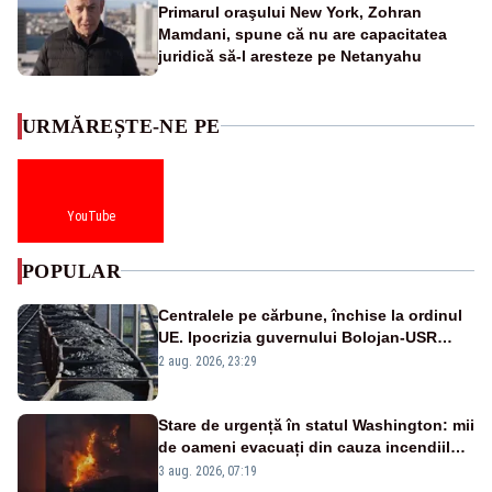
Primarul oraşului New York, Zohran
Mamdani, spune că nu are capacitatea
juridică să-l aresteze pe Netanyahu
URMĂREȘTE-NE PE
YouTube
POPULAR
Centralele pe cărbune, închise la ordinul
UE. Ipocrizia guvernului Bolojan-USR
după starea de alertă
2 aug. 2026, 23:29
Stare de urgență în statul Washington: mii
de oameni evacuați din cauza incendiilor
puternice de vegetație
3 aug. 2026, 07:19