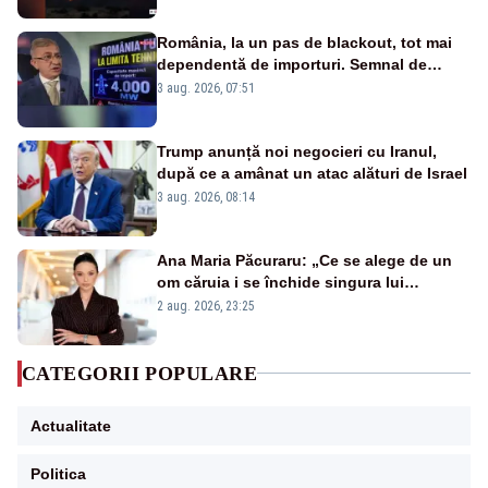
România, la un pas de blackout, tot mai
dependentă de importuri. Semnal de
alarmă tras de un expert în energie
3 aug. 2026, 07:51
Trump anunță noi negocieri cu Iranul,
după ce a amânat un atac alături de Israel
3 aug. 2026, 08:14
Ana Maria Păcuraru: „Ce se alege de un
om căruia i se închide singura lui
portiță?”
2 aug. 2026, 23:25
CATEGORII POPULARE
Actualitate
Politica