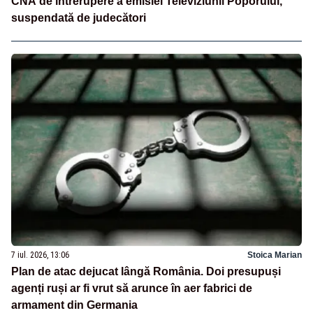
CNA de întrerupere a emisiei Televiziunii Poporului,
suspendată de judecători
7 iul. 2026, 13:06
Stoica Marian
Plan de atac dejucat lângă România. Doi presupuși
agenți ruși ar fi vrut să arunce în aer fabrici de
armament din Germania