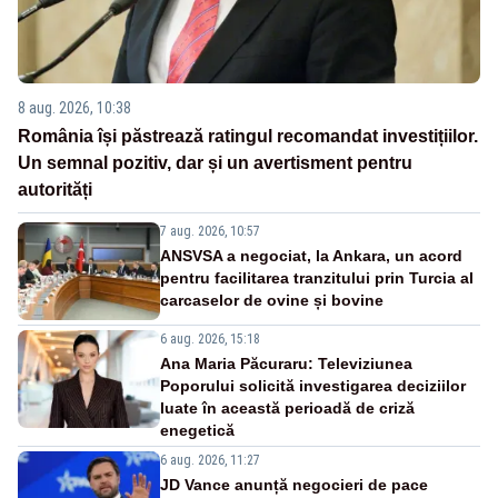
8 aug. 2026, 10:38
România își păstrează ratingul recomandat investițiilor.
Un semnal pozitiv, dar și un avertisment pentru
autorități
7 aug. 2026, 10:57
ANSVSA a negociat, la Ankara, un acord
pentru facilitarea tranzitului prin Turcia al
carcaselor de ovine și bovine
6 aug. 2026, 15:18
Ana Maria Păcuraru: Televiziunea
Poporului solicită investigarea deciziilor
luate în această perioadă de criză
enegetică
6 aug. 2026, 11:27
JD Vance anunță negocieri de pace