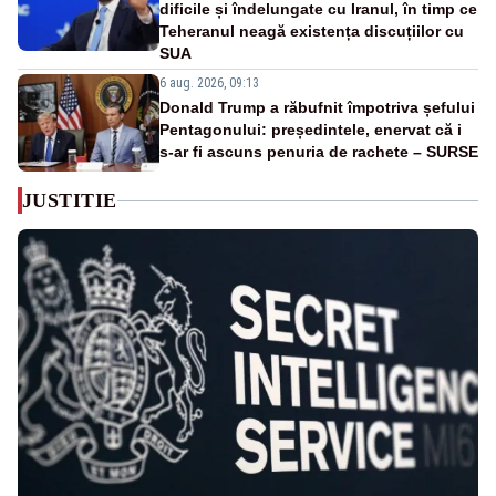
dificile și îndelungate cu Iranul, în timp ce
Teheranul neagă existența discuțiilor cu
SUA
6 aug. 2026, 09:13
Donald Trump a răbufnit împotriva șefului
Pentagonului: președintele, enervat că i
s-ar fi ascuns penuria de rachete – SURSE
JUSTITIE