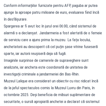
Conform informațiilor furnizate pentru AFP, paguba ar putea
ajunge la aproape patru milioane de euro, evaluarea fiind încă
în desfășurare.
Spargerea ar fi avut loc în jurul orei 06:00, când sistemul de
alarmă s-a declanșat. Jandarmeria a fost alertată de o femeie
de serviciu care a ajuns prima la muzeu. La fața locului,
anchetatorii au descoperit că cel puțin șase vitrine fuseseră
sparte, iar autorii reușiseră deja să fugă.
Imaginile surprinse de camerele de supraveghere sunt
analizate, iar ancheta este coordonată de unitatea de
investigații criminale a jandarmeriei din Bas-Rhin.
Muzeul Lalique era considerat un obiectiv cu risc ridicat încă
de la jaful spectaculos comis la Muzeul Luvru din Paris, în
octombrie 2025. Deși beneficia de măsuri suplimentare de
securitate, o sursă apropiată anchetei a declarat că sistemul