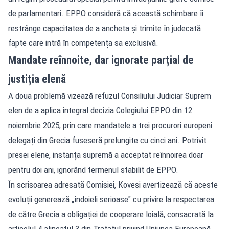
de parlamentari. EPPO consideră că această schimbare îi
restrânge capacitatea de a ancheta și trimite în judecată
fapte care intră în competența sa exclusivă.
Mandate reînnoite, dar ignorate parțial de
justiția elenă
A doua problemă vizează refuzul Consiliului Judiciar Suprem
elen de a aplica integral decizia Colegiului EPPO din 12
noiembrie 2025, prin care mandatele a trei procurori europeni
delegați din Grecia fuseseră prelungite cu cinci ani. Potrivit
presei elene, instanța supremă a acceptat reînnoirea doar
pentru doi ani, ignorând termenul stabilit de EPPO.
În scrisoarea adresată Comisiei, Kovesi avertizează că aceste
evoluții generează „îndoieli serioase" cu privire la respectarea
de către Grecia a obligației de cooperare loială, consacrată la
articolul 4 alineatul 3 din Tratatul privind Uniunea Europeană.