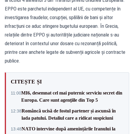
EPPO este parchetul independent al UE, cu competențe în
investigarea fraudelor, corupției, spălării de bani și altor
infracțiuni ce aduc atingere bugetului european. În Grecia,
relațiile dintre EPPO și autoritățile judiciare naționale s-au
deteriorat în contextul unor dosare cu rezonanță politică,
printre care anchete legate de subvenții agricole și contracte
publice.
CITEȘTE ȘI
MI6, desemnat cel mai puternic serviciu secret din
11:00
Europa. Care sunt agenţiile din Top 5
Româncă ucisă de fostul partener și ascunsă în
12:38
lada patului. Detaliul care a ridicat suspiciuni
NATO intervine după amenințările Iranului la
13:48