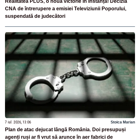
Realitatea PLUS, o nouă victorie în instanță! Decizia
CNA de întrerupere a emisiei Televiziunii Poporului,
suspendată de judecători
7 iul. 2026, 13:06
Stoica Marian
Plan de atac dejucat lângă România. Doi presupuși
agenți ruși ar fi vrut să arunce în aer fabrici de