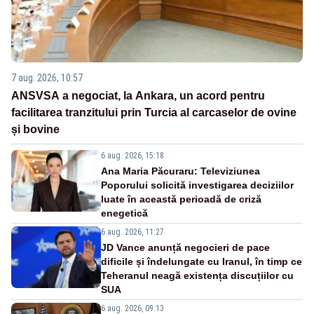
7 aug. 2026, 10:57
ANSVSA a negociat, la Ankara, un acord pentru
facilitarea tranzitului prin Turcia al carcaselor de ovine
și bovine
6 aug. 2026, 15:18
Ana Maria Păcuraru: Televiziunea
Poporului solicită investigarea deciziilor
luate în această perioadă de criză
enegetică
6 aug. 2026, 11:27
JD Vance anunță negocieri de pace
dificile și îndelungate cu Iranul, în timp ce
Teheranul neagă existența discuțiilor cu
SUA
6 aug. 2026, 09:13