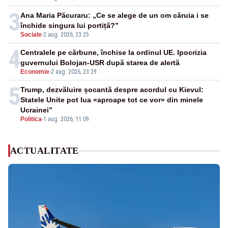
3
Ana Maria Păcuraru: „Ce se alege de un om căruia i se
închide singura lui portiță?”
Sociale
-
2 aug. 2026, 23:25
4
Centralele pe cărbune, închise la ordinul UE. Ipocrizia
guvernului Bolojan-USR după starea de alertă
Economie
-
2 aug. 2026, 23:29
5
Trump, dezvăluire șocantă despre acordul cu Kievul:
Statele Unite pot lua «aproape tot ce vor» din minele
Ucrainei”
Politica
-
1 aug. 2026, 11:09
ACTUALITATE