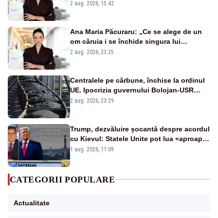
emisiunii „Miza Zilei” la Realitatea PLUS
2 aug. 2026, 15:42
Ana Maria Păcuraru: „Ce se alege de un
om căruia i se închide singura lui
portiță?”
2 aug. 2026, 23:25
Centralele pe cărbune, închise la ordinul
UE. Ipocrizia guvernului Bolojan-USR
după starea de alertă
2 aug. 2026, 23:29
Trump, dezvăluire șocantă despre acordul
cu Kievul: Statele Unite pot lua «aproape
tot ce vor» din minele Ucrainei”
1 aug. 2026, 11:09
CATEGORII POPULARE
Actualitate