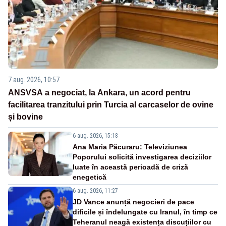
7 aug. 2026, 10:57
ANSVSA a negociat, la Ankara, un acord pentru
facilitarea tranzitului prin Turcia al carcaselor de ovine
și bovine
6 aug. 2026, 15:18
Ana Maria Păcuraru: Televiziunea
Poporului solicită investigarea deciziilor
luate în această perioadă de criză
enegetică
6 aug. 2026, 11:27
JD Vance anunță negocieri de pace
dificile și îndelungate cu Iranul, în timp ce
Teheranul neagă existența discuțiilor cu