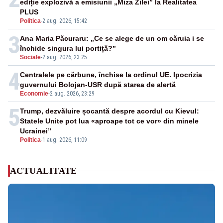
ediție explozivă a emisiunii „Miza Zilei” la Realitatea
PLUS
Politica
-
2 aug. 2026, 15:42
3
Ana Maria Păcuraru: „Ce se alege de un om căruia i se
închide singura lui portiță?”
Sociale
-
2 aug. 2026, 23:25
4
Centralele pe cărbune, închise la ordinul UE. Ipocrizia
guvernului Bolojan-USR după starea de alertă
Economie
-
2 aug. 2026, 23:29
5
Trump, dezvăluire șocantă despre acordul cu Kievul:
Statele Unite pot lua «aproape tot ce vor» din minele
Ucrainei”
Politica
-
1 aug. 2026, 11:09
ACTUALITATE