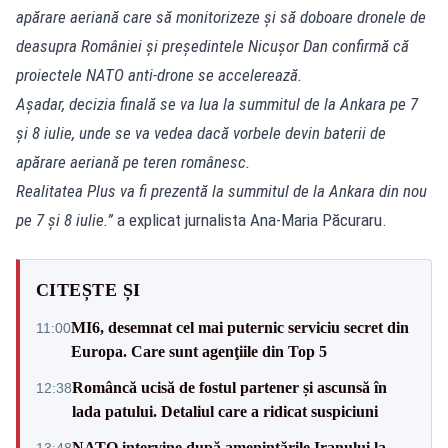
apărare aeriană care să monitorizeze și să doboare dronele de
deasupra României și președintele Nicușor Dan confirmă că
proiectele NATO anti-drone se accelerează.
Așadar, decizia finală se va lua la summitul de la Ankara pe 7
și 8 iulie, unde se va vedea dacă vorbele devin baterii de
apărare aeriană pe teren românesc.
Realitatea Plus va fi prezentă la summitul de la Ankara din nou
pe 7 și 8 iulie.”
a explicat jurnalista Ana-Maria Păcuraru.
CITEȘTE ȘI
MI6, desemnat cel mai puternic serviciu secret din
11:00
Europa. Care sunt agenţiile din Top 5
Româncă ucisă de fostul partener și ascunsă în
12:38
lada patului. Detaliul care a ridicat suspiciuni
NATO intervine după amenințările Iranului la
13:48