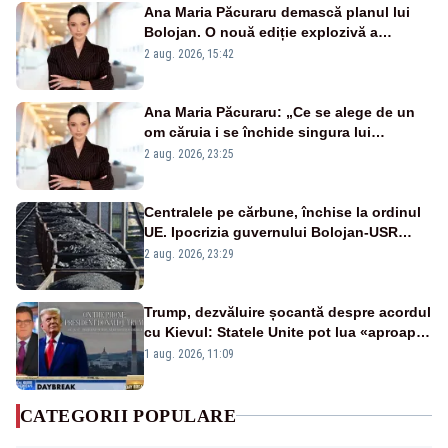
Ana Maria Păcuraru demască planul lui
Bolojan. O nouă ediție explozivă a
emisiunii „Miza Zilei” la Realitatea PLUS
2 aug. 2026, 15:42
Ana Maria Păcuraru: „Ce se alege de un
om căruia i se închide singura lui
portiță?”
2 aug. 2026, 23:25
Centralele pe cărbune, închise la ordinul
UE. Ipocrizia guvernului Bolojan-USR
după starea de alertă
2 aug. 2026, 23:29
Trump, dezvăluire șocantă despre acordul
cu Kievul: Statele Unite pot lua «aproape
tot ce vor» din minele Ucrainei”
1 aug. 2026, 11:09
CATEGORII POPULARE