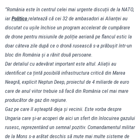
”România este în centrul celei mai urgente discuții de la NATO,
iar
Politico
relatează că cei 32 de ambasadori ai Alianței au
discutat cu ușile închise un program accelerat de cumpărare
de drone pentru misiunile de poliție aeriană pe flancul estic la
doar câteva zile după ce o dronă rusească s-a prăbușit într-un
bloc din România și a rănit două persoane.
Dar detaliul cu adevărat important este altul. Aliații au
identificat ca țintă posibilă infrastructura critică din Marea
Neagră, explicit Neptun Deep, proiectul de 4 miliarde de euro
care de anul viitor trebuie să facă din România cel mai mare
producător de gaz din regiune.
Gaz pe care îl așteaptă deja și vecinii. Este vorba despre
Ungaria care și-ar acoperi de aici un sfert din înlocuirea gazului
rusesc, reprezentând un semnal pozitiv. Comandamentul militar
de la Mons s-a arătat deschis să mute mai multe sisteme de