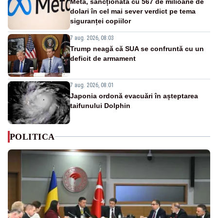
Meta, sancționată cu 567 de milioane de
dolari în cel mai sever verdict pe tema
siguranței copiilor
7 aug. 2026, 08:03
Trump neagă că SUA se confruntă cu un
deficit de armament
7 aug. 2026, 08:01
Japonia ordonă evacuări în așteptarea
taifunului Dolphin
POLITICA