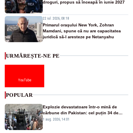
droguri, propus să înceapă în iunie 2027
22 iul. 2026, 08:18
Primarul oraşului New York, Zohran
Mamdani, spune că nu are capacitatea
juridică să-l aresteze pe Netanyahu
URMĂREȘTE-NE PE
YouTube
POPULAR
Explozie devastatoare într-o mină de
cărbune din Pakistan: cel puțin 34 de
morți - VIDEO
1 aug. 2026, 14:01