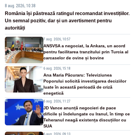
8 aug. 2026, 10:38
România își păstrează ratingul recomandat investițiilor.
Un semnal pozitiv, dar și un avertisment pentru
autorități
7 aug. 2026, 10:57
ANSVSA a negociat, la Ankara, un acord
pentru facilitarea tranzitului prin Turcia al
carcaselor de ovine și bovine
6 aug. 2026, 15:18
Ana Maria Păcuraru: Televiziunea
Poporului solicită investigarea deciziilor
luate în această perioadă de criză
enegetică
6 aug. 2026, 11:27
JD Vance anunță negocieri de pace
dificile și îndelungate cu Iranul, în timp ce
Teheranul neagă existența discuțiilor cu
SUA
6 aug. 2026, 09:13