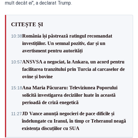
mult decât ei", a declarat Trump.
CITEȘTE ȘI
România își păstrează ratingul recomandat
10:38
investițiilor. Un semnal pozitiv, dar și un
avertisment pentru autorități
ANSVSA a negociat, la Ankara, un acord pentru
10:57
facilitarea tranzitului prin Turcia al carcaselor de
ovine și bovine
Ana Maria Păcuraru: Televiziunea Poporului
15:18
solicită investigarea deciziilor luate în această
perioadă de criză enegetică
JD Vance anunță negocieri de pace dificile și
11:27
îndelungate cu Iranul, în timp ce Teheranul neagă
existența discuțiilor cu SUA