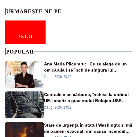
URMĂREȘTE-NE PE
YouTube
POPULAR
Ana Maria Păcuraru: „Ce se alege de un
om căruia i se închide singura lui
portiță?”
2 aug. 2026, 23:25
Centralele pe cărbune, închise la ordinul
UE. Ipocrizia guvernului Bolojan-USR
după starea de alertă
2 aug. 2026, 23:29
Stare de urgență în statul Washington: mii
de oameni evacuați din cauza incendiilor