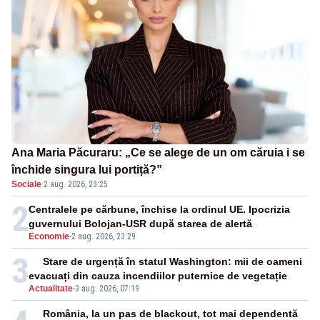
Ana Maria Păcuraru: „Ce se alege de un om căruia i se
închide singura lui portiță?”
Sociale
·
2 aug. 2026, 23:25
2
Centralele pe cărbune, închise la ordinul UE. Ipocrizia
guvernului Bolojan-USR după starea de alertă
Economie
-
2 aug. 2026, 23:29
3
Stare de urgență în statul Washington: mii de oameni
evacuați din cauza incendiilor puternice de vegetație
Actualitate
-
3 aug. 2026, 07:19
România, la un pas de blackout, tot mai dependentă