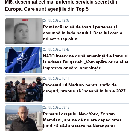
MI6, desemnat cel mai puternic serviciu secret din
Europa. Care sunt agenţiile din Top 5
27 iul. 2026, 12:38
Româncă ucisă de fostul partener și
ascunsă în lada patului. Detaliul care a
ridicat suspiciuni
23 iul. 2026, 13:48
NATO intervine după amenințările Iranului
la adresa Bulgariei: „Vom apăra orice aliat
împotriva oricărei amenințări”
22 iul. 2026, 10:11
Procesul lui Maduro pentru trafic de
droguri, propus să înceapă în iunie 2027
22 iul. 2026, 08:18
Primarul oraşului New York, Zohran
Mamdani, spune că nu are capacitatea
juridică să-l aresteze pe Netanyahu