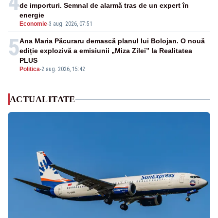
4
de importuri. Semnal de alarmă tras de un expert în
energie
Economie
-
3 aug. 2026, 07:51
5
Ana Maria Păcuraru demască planul lui Bolojan. O nouă
ediție explozivă a emisiunii „Miza Zilei” la Realitatea
PLUS
Politica
-
2 aug. 2026, 15:42
ACTUALITATE