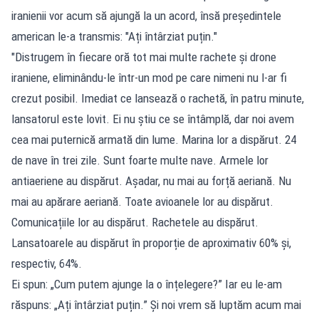
iranienii vor acum să ajungă la un acord, însă președintele
american le-a transmis: "Ați întârziat puțin."
"Distrugem în fiecare oră tot mai multe rachete și drone
iraniene, eliminându-le într-un mod pe care nimeni nu l-ar fi
crezut posibil. Imediat ce lansează o rachetă, în patru minute,
lansatorul este lovit. Ei nu știu ce se întâmplă, dar noi avem
cea mai puternică armată din lume. Marina lor a dispărut. 24
de nave în trei zile. Sunt foarte multe nave. Armele lor
antiaeriene au dispărut. Așadar, nu mai au forță aeriană. Nu
mai au apărare aeriană. Toate avioanele lor au dispărut.
Comunicațiile lor au dispărut. Rachetele au dispărut.
Lansatoarele au dispărut în proporție de aproximativ 60% și,
respectiv, 64%.
Ei spun: „Cum putem ajunge la o înțelegere?” Iar eu le-am
răspuns: „Ați întârziat puțin.” Și noi vrem să luptăm acum mai