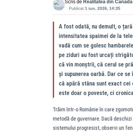
Scris de
Realitatea din Canada
Publicat:
1 iun. 2026, 14:35
A fost odată, nu demult, o țară
intensitatea spaimei de la tele
vadă cum se golesc hambarele ș
pe ziduri au fost urcați strigăt
că vin monștrii, că cerul se p
și supunerea oarbă. Dar ce se 
că apără stâna sunt exact cei 
este doar o poveste, ci cronic
Trăim într-o Românie în care zgomotul
metodă de guvernare. Dacă deschizi as
sistemului progresist, observi un fen