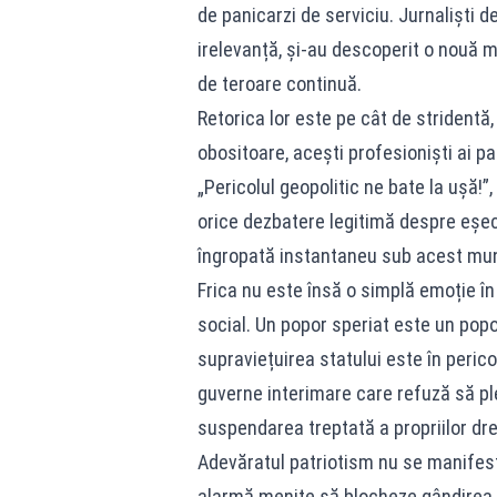
de panicarzi de serviciu. Jurnaliști de
irelevanță, și-au descoperit o nouă m
de teroare continuă.
Retorica lor este pe cât de stridentă,
obositoare, acești profesioniști ai pa
„Pericolul geopolitic ne bate la ușă!”
orice dezbatere legitimă despre eșec
îngropată instantaneu sub acest mun
Frica nu este însă o simplă emoție în 
social. Un popor speriat este un pop
supraviețuirea statului este în pericol
guverne interimare care refuză să plec
suspendarea treptată a propriilor drept
Adevăratul patriotism nu se manifestă 
alarmă menite să blocheze gândirea cr