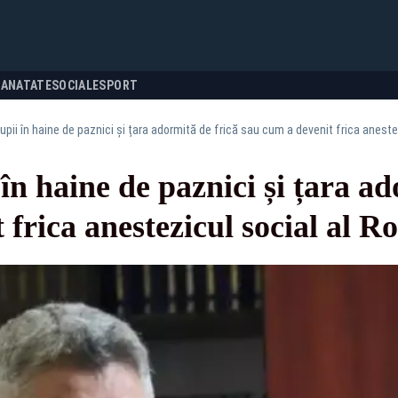
SANATATE
SOCIALE
SPORT
Lupii în haine de paznici și țara adormită de frică sau cum a devenit frica aneste
în haine de paznici și țara ad
 frica anestezicul social al R