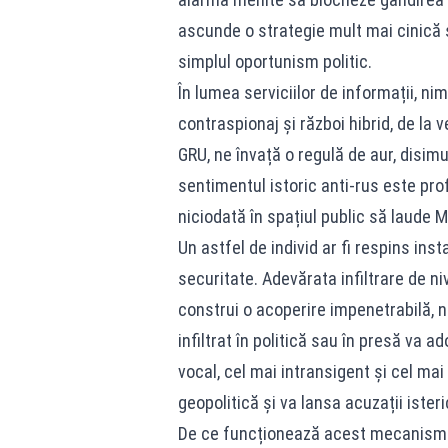
ascunde o strategie mult mai cinică
simplul oportunism politic.
În lumea serviciilor de informații, n
contraspionaj și război hibrid, de la
GRU, ne învață o regulă de aur, disim
sentimentul istoric anti-rus este prof
niciodată în spațiul public să laude 
Un astfel de individ ar fi respins ins
securitate. Adevărata infiltrare de ni
construi o acoperire impenetrabilă, n
infiltrat în politică sau în presă va a
vocal, cel mai intransigent și cel mai r
geopolitică și va lansa acuzații isteri
De ce funcționează acest mecanism? 