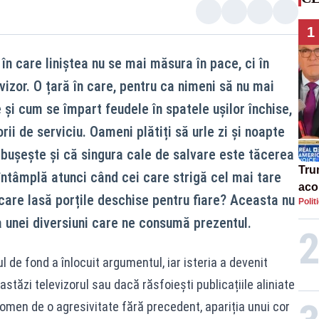
1
 în care liniștea nu se mai măsura în pace, ci în
vizor. O țară în care, pentru ca nimeni să nu mai
i cum se împart feudele în spatele ușilor închise,
orii de serviciu. Oameni plătiți să urle zi și noapte
răbușește și că singura cale de salvare este tăcerea
Tru
întâmplă atunci când cei care strigă cel mai tare
acor
care lasă porțile deschise pentru fiare? Aceasta nu
Polit
«ap
a unei diversiuni care ne consumă prezentul.
Ucr
 de fond a înlocuit argumentul, iar isteria a devenit
tăzi televizorul sau dacă răsfoiești publicațiile aliniate
omen de o agresivitate fără precedent, apariția unui cor