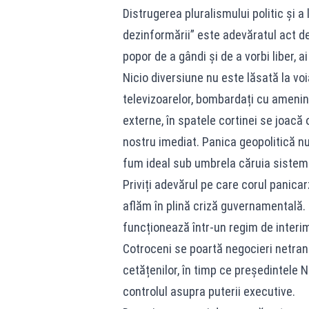
Distrugerea pluralismului politic și a
dezinformării” este adevăratul act de
popor de a gândi și de a vorbi liber, a
Nicio diversiune nu este lăsată la voia
televizoarelor, bombardați cu ameninț
externe, în spatele cortinei se joacă 
nostru imediat. Panica geopolitică n
fum ideal sub umbrela căruia sistemul 
Priviți adevărul pe care corul panicar
aflăm în plină criză guvernamentală. 
funcționează într-un regim de interima
Cotroceni se poartă negocieri netrans
cetățenilor, în timp ce președintele
controlul asupra puterii executive.