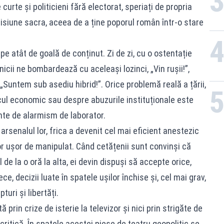
 curte și politicieni fără electorat, speriați de propria
isiune sacra, aceea de a ține poporul român într-o stare
 pe atât de goală de conținut. Zi de zi, cu o ostentație
nicii ne bombardează cu aceleași lozinci, „Vin rușii!”,
, „Suntem sub asediu hibrid!”. Orice problemă reală a țării,
ul economic sau despre abuzurile instituționale este
te de alarmism de laborator.
arsenalul lor, frica a devenit cel mai eficient anestezic
or ușor de manipulat. Când cetățenii sunt convinși că
 de la o oră la alta, ei devin dispuși să accepte orice,
e, decizii luate în spatele ușilor închise și, cel mai grav,
uri și libertăți.
prin crize de isterie la televizor și nici prin strigăte de
itică. În spatele acestei piese de teatru geopolitic se