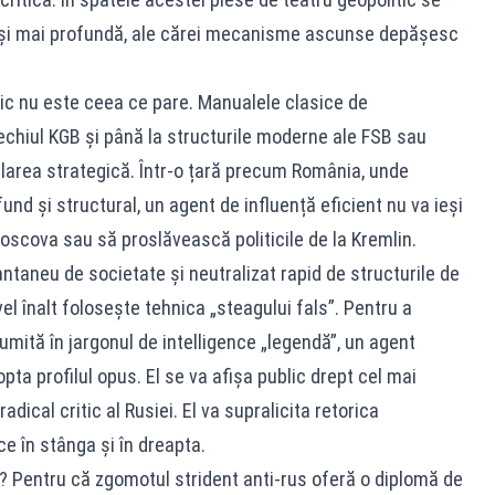
 și mai profundă, ale cărei mecanisme ascunse depășesc
imic nu este ceea ce pare. Manualele clasice de
 vechiul KGB și până la structurile moderne ale FSB sau
ularea strategică. Într-o țară precum România, unde
und și structural, un agent de influență eficient nu va ieși
Moscova sau să proslăvească politicile de la Kremlin.
tantaneu de societate și neutralizat rapid de structurile de
vel înalt folosește tehnica „steagului fals”. Pentru a
umită în jargonul de intelligence „legendă”, un agent
dopta profilul opus. El se va afișa public drept cel mai
adical critic al Rusiei. El va supralicita retorica
ce în stânga și în dreapta.
Pentru că zgomotul strident anti-rus oferă o diplomă de