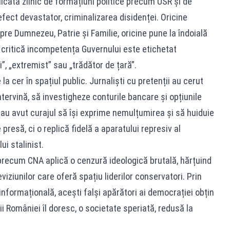
icată zilnic de formațiuni politice precum USR și de
 efect devastator, criminalizarea disidenței. Oricine
re Dumnezeu, Patrie și Familie, oricine pune la îndoială
u critică incompetența Guvernului este etichetat
, „extremist” sau „trădător de țară”.
 cer în spațiul public. Jurnaliști cu pretenții au cerut
intervină, să investigheze conturile bancare și opțiunile
e au avut curajul să își exprime nemulțumirea și să huiduie
 presă, ci o replică fidelă a aparatului represiv al
ui stalinist.
e precum CNA aplică o cenzură ideologică brutală, hărțuind
iziunilor care oferă spațiu liderilor conservatori. Prin
nformațională, acești falși apărători ai democrației obțin
 României îl doresc, o societate speriată, redusă la