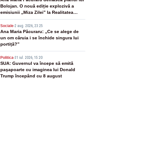
3
Bolojan. O nouă ediție explozivă a
emisiunii „Miza Zilei” la Realitatea
PLUS
4
Sociale
-
2 aug. 2026, 23:25
Ana Maria Păcuraru: „Ce se alege de
un om căruia i se închide singura lui
portiță?”
5
Politica
-
31 iul. 2026, 15:20
SUA: Guvernul va începe să emită
paşapoarte cu imaginea lui Donald
Trump începând cu 8 august