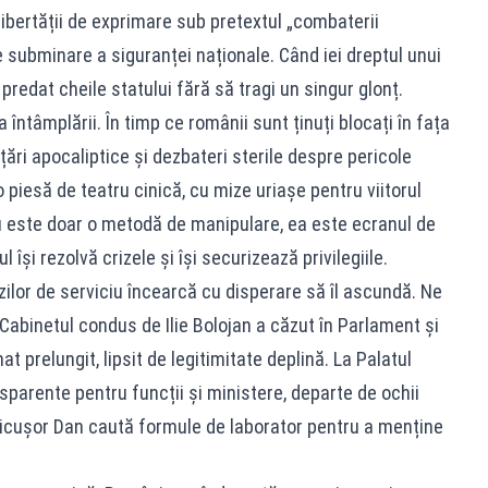
 libertății de exprimare sub pretextul „combaterii
 subminare a siguranței naționale. Când iei dreptul unui
i predat cheile statului fără să tragi un singur glonț.
 întâmplării. În timp ce românii sunt ținuți blocați în fața
ări apocaliptice și dezbateri sterile despre pericole
o piesă de teatru cinică, cu mize uriașe pentru viitorul
u este doar o metodă de manipulare, ea este ecranul de
își rezolvă crizele și își securizează privilegiile.
zilor de serviciu încearcă cu disperare să îl ascundă. Ne
Cabinetul condus de Ilie Bolojan a căzut în Parlament și
t prelungit, lipsit de legitimitate deplină. La Palatul
parente pentru funcții și ministere, departe de ochii
 Nicușor Dan caută formule de laborator pentru a menține