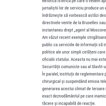
Retorica isterică pe care o vedem apl
jurnaliștii lor de serviciu produce un
îndrăznește să vorbească astăzi desp
directivele venite de la Bruxelles sa
instantaneu drept „agent al Moscovei”
Am văzut recent exemple strigătoare la
public ca serviciile de informații să 
politice ale unor simpli cetățeni car
oficialii statului. Aceasta nu mai este
Securității comuniste sau al Glavlit-ul
În paralel, instituții de reglementar
chirurgical și suspendând emisia telev
generarea acestui climat de teroare i
exact deznodământul pe care inamicii
tăcere și incapabilă de reacție.