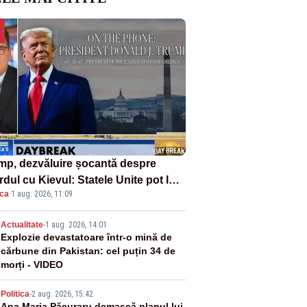
mp, dezvăluire șocantă despre
dul cu Kievul: Statele Unite pot lua
ica
·
1 aug. 2026, 11:09
roape tot ce vor» din minele
ainei”
2
Actualitate
-
1 aug. 2026, 14:01
Explozie devastatoare într-o mină de
cărbune din Pakistan: cel puțin 34 de
morți - VIDEO
Politica
-
2 aug. 2026, 15:42
Ana Maria Păcuraru demască planul lui