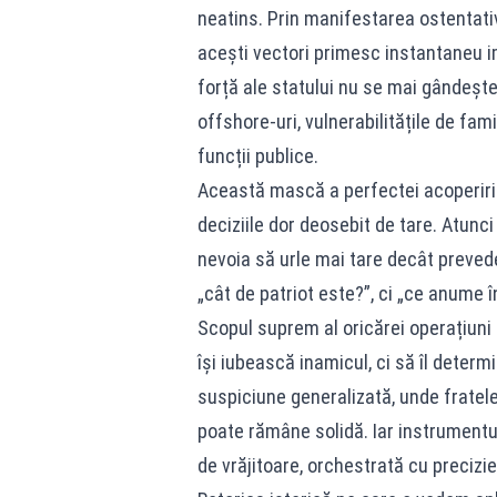
neatins. Prin manifestarea ostentativ
acești vectori primesc instantaneu imu
forță ale statului nu se mai gândește 
offshore-uri, vulnerabilitățile de fam
funcții publice.
Această mască a perfectei acoperiri 
deciziile dor deosebit de tare. Atunci
nevoia să urle mai tare decât prevede 
„cât de patriot este?”, ci „ce anume
Scopul suprem al oricărei operațiuni
își iubească inamicul, ci să îl deter
suspiciune generalizată, unde fratele 
poate rămâne solidă. Iar instrumentu
de vrăjitoare, orchestrată cu precizie