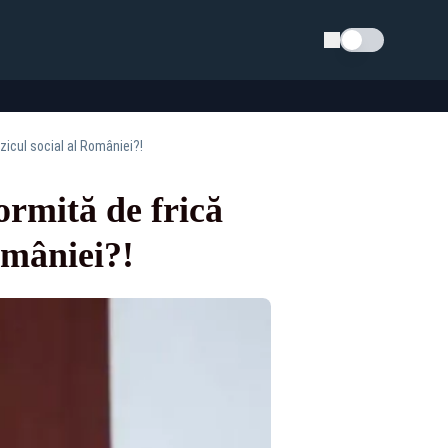
Schimba tema
zicul social al României?!
ormită de frică
omâniei?!