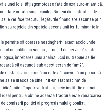
ă a unei loialități zgomotoase față de axa euro-atlantică,
nitate în fața suspiciunilor. Nimeni din instituțiile de
să le verifice trecutul, legăturile financiare ascunse prin
ilie sau rețelele din spatele ascensiunii lor fulminante în
le permite să opereze nestingheriți exact acolo unde
 când un politician sau un „jurnalist de serviciu” simte
logica, întrebarea unui analist lucid nu trebuie să fie
 încearcă să ascundă sub acest ecran de fum?”.
 de destabilizare hibridă nu este să convingă un popor să
mine să se urască pe sine. Într-un stat măcinat de
ridică mâna împotriva fratelui, nicio instituție nu mai
l ideal pentru a obține această fractură este vânătoarea
 de comisarii politici ai progresismului globalist.