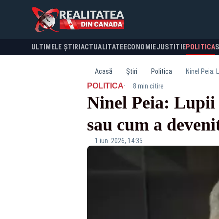
ULTIMELE ȘTIRI
ACTUALITATE
ECONOMIE
JUSTITIE
POLITICA
Acasă
Știri
Politica
Ninel Peia: 
·
POLITICA
8 min citire
Ninel Peia: Lupii 
sau cum a devenit
1 iun. 2026, 14:35