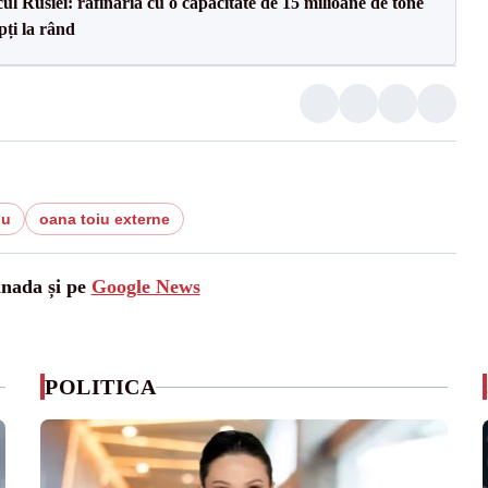
l Rusiei: rafinăria cu o capacitate de 15 milioane de tone
pți la rând
iu
oana toiu externe
anada și pe
Google News
POLITICA