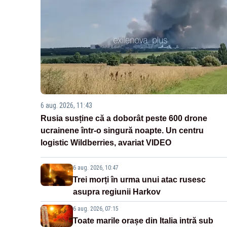
6 aug. 2026, 11:43
Rusia susține că a doborât peste 600 drone
ucrainene într-o singură noapte. Un centru
logistic Wildberries, avariat VIDEO
6 aug. 2026, 10:47
Trei morți în urma unui atac rusesc
asupra regiunii Harkov
6 aug. 2026, 07:15
Toate marile orașe din Italia intră sub