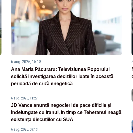
6 aug. 2026, 15:18
Ana Maria Păcuraru: Televiziunea Poporului
solicită investigarea deciziilor luate în această
perioadă de criză enegetică
6 aug. 2026, 11:27
JD Vance anunță negocieri de pace dificile și
îndelungate cu Iranul, în timp ce Teheranul neagă
existența discuțiilor cu SUA
6 aug. 2026, 09:13