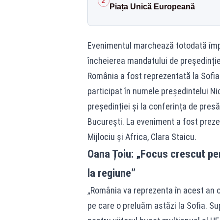
2
Piața Unică Europeană
Evenimentul marchează totodată împlin
încheierea mandatului de președinție 
România a fost reprezentată la Sofia 
participat în numele președintelui N
președinției și la conferința de pres
București. La eveniment a fost prezen
Mijlociu și Africa, Clara Staicu.
Oana Țoiu: „Focus crescut pe
la regiune”
„România va reprezenta în acest an o
pe care o preluăm astăzi la Sofia. Su