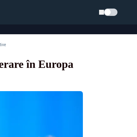
Schimba tema
tive
erare în Europa