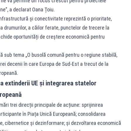
E ne va permite un focus crescut pentru proiectele
ne”, a declarat Oana Țoiu.
 infrastructură și conectivitate reprezintă o prioritate,
 drumurilor, a căilor ferate, punctelor de trecere la
eschide oportunități de creștere economică pentru
ră sub tema „O busolă comună pentru o regiune stabilă,
rei decenii în care Europa de Sud-Est a trecut de la
uropeană.
a extinderii UE și integrarea statelor
uropeană
i trei direcții principale de acțiune: sprijinirea
participante în Piața Unică Europeană; consolidarea
ide, cibernetice și dezinformare; și dezvoltarea economică