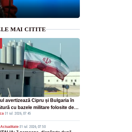
LE MAI CITITE
ul avertizează Cipru și Bulgaria în
tură cu bazele militare folosite de
ica
·
31 iul. 2026, 07:45
A
Actualitate
-
31 iul. 2026, 07:50