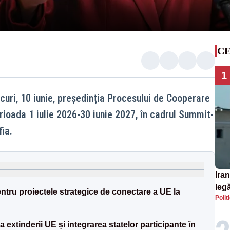
CE
1
curi, 10 iunie, președinția Procesului de Cooperare
rioada 1 iulie 2026-30 iunie 2027, în cadrul Summit-
fia.
Iran
legă
tru proiectele strategice de conectare a UE la
Polit
SU
a extinderii UE și integrarea statelor participante în