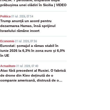
2
ITALIA: 7 persoane, dispărute după
prăbușirea unei clădiri în Sicilia | VIDEO
3
Politica
-
31 iul. 2026, 07:54
Trump anunță un acord pentru
dezarmarea Hamas, însă sprijinul
Israelului rămâne incert
4
Economie
-
31 iul. 2026, 07:56
Eurostat: șomajul a rămas stabil în
iunie 2026 la 6,3% în zona euro și 6,0%
în UE
5
Actualitate
-
31 iul. 2026, 07:40
Atac fără precedent al Rusiei. O fabrică
de drone din Kiev deținută de o
companie americană, distrusă de o
rachetă rusească