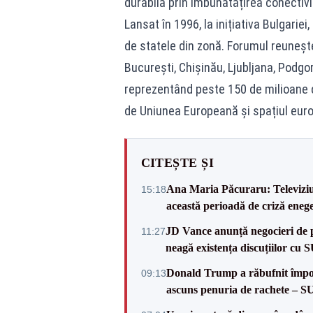
durabilă prin îmbunătățirea conectivit
Lansat în 1996, la inițiativa Bulgarie
de statele din zonă. Forumul reunește
București, Chișinău, Ljubljana, Podgor
reprezentând peste 150 de milioane de
de Uniunea Europeană și spațiul euro
CITEȘTE ȘI
Ana Maria Păcuraru: Televiziune
15:18
această perioadă de criză enege
JD Vance anunță negocieri de pa
11:27
neagă existența discuțiilor cu 
Donald Trump a răbufnit împotri
09:13
ascuns penuria de rachete – 