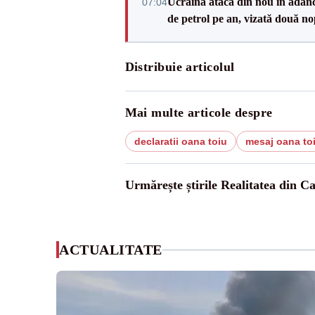
Ucraina atacă din nou în adâncu
07:04
de petrol pe an, vizată două no
Distribuie articolul
Mai multe articole despre
declaratii oana toiu
mesaj oana to
Urmărește știrile Realitatea din C
ACTUALITATE