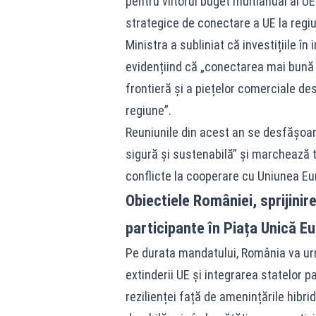
pentru viitorul buget multianual al U
strategice de conectare a UE la regiu
Ministra a subliniat că investițiile în
evidențiind că „conectarea mai bună a
frontieră și a piețelor comerciale d
regiune”.
Reuniunile din acest an se desfășoa
sigură și sustenabilă” și marchează t
conflicte la cooperare cu Uniunea E
Obiectiele României, sprijinire
participante în Piața Unică E
Pe durata mandatului, România va urmăr
extinderii UE și integrarea statelor 
rezilienței față de amenințările hibr