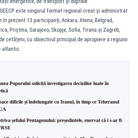
ății energetice, de transport și digitale.
i, SEECP este singurul format regional creat și administrat
 în prezent 13 participanți, Ankara, Atena, Belgrad,
ica, Priștina, Sarajevo, Skopje, Sofia, Tirana și Zagreb,
 cetățeni, cu obiectivul principal de apropiere a regiunii
-atlantic.
a Poporului solicită investigarea deciziilor luate în
tică
ce dificile și îndelungate cu Iranul, în timp ce Teheranul
SUA
va șefului Pentagonului: președintele, enervat că i s-ar fi
SURSE