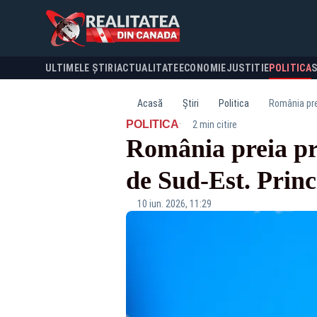
ULTIMELE ȘTIRI
ACTUALITATE
ECONOMIE
JUSTITIE
POLITICA
Acasă
Știri
Politica
România prei
·
POLITICA
2 min citire
România preia pr
de Sud-Est. Princ
10 iun. 2026, 11:29