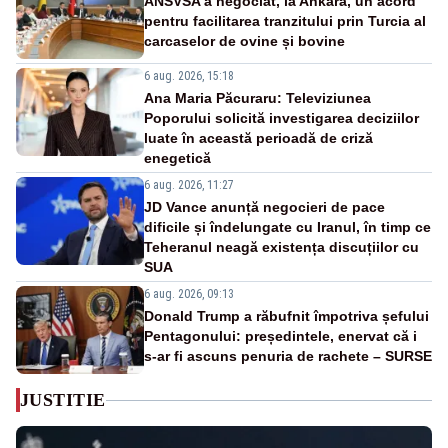
ANSVSA a negociat, la Ankara, un acord
pentru facilitarea tranzitului prin Turcia al
carcaselor de ovine și bovine
6 aug. 2026, 15:18
Ana Maria Păcuraru: Televiziunea
Poporului solicită investigarea deciziilor
luate în această perioadă de criză
enegetică
6 aug. 2026, 11:27
JD Vance anunță negocieri de pace
dificile și îndelungate cu Iranul, în timp ce
Teheranul neagă existența discuțiilor cu
SUA
6 aug. 2026, 09:13
Donald Trump a răbufnit împotriva șefului
Pentagonului: președintele, enervat că i
s-ar fi ascuns penuria de rachete – SURSE
JUSTITIE