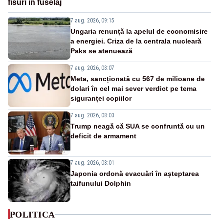
fisuri în fuselaj
7 aug. 2026, 09:15
Ungaria renunță la apelul de economisire
a energiei. Criza de la centrala nucleară
Paks se atenuează
7 aug. 2026, 08:07
Meta, sancționată cu 567 de milioane de
dolari în cel mai sever verdict pe tema
siguranței copiilor
7 aug. 2026, 08:03
Trump neagă că SUA se confruntă cu un
deficit de armament
7 aug. 2026, 08:01
Japonia ordonă evacuări în așteptarea
taifunului Dolphin
POLITICA