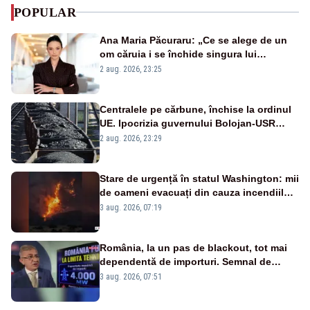
POPULAR
Ana Maria Păcuraru: „Ce se alege de un
om căruia i se închide singura lui
portiță?”
2 aug. 2026, 23:25
Centralele pe cărbune, închise la ordinul
UE. Ipocrizia guvernului Bolojan-USR
după starea de alertă
2 aug. 2026, 23:29
Stare de urgență în statul Washington: mii
de oameni evacuați din cauza incendiilor
puternice de vegetație
3 aug. 2026, 07:19
România, la un pas de blackout, tot mai
dependentă de importuri. Semnal de
alarmă tras de un expert în energie
3 aug. 2026, 07:51