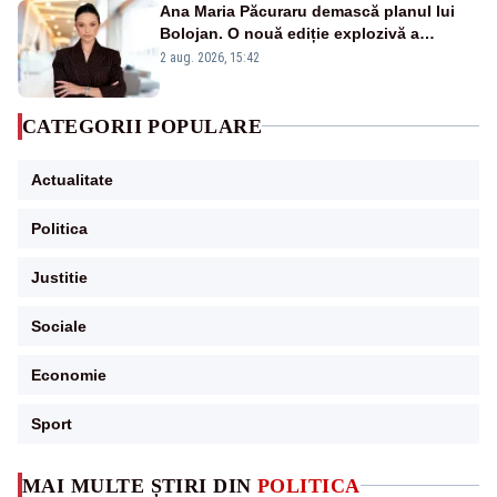
Ana Maria Păcuraru demască planul lui
Bolojan. O nouă ediție explozivă a
emisiunii „Miza Zilei” la Realitatea PLUS
2 aug. 2026, 15:42
CATEGORII POPULARE
Actualitate
Politica
Justitie
Sociale
Economie
Sport
MAI MULTE ȘTIRI DIN
POLITICA