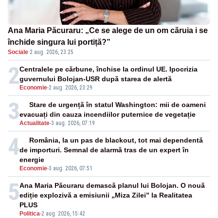
Ana Maria Păcuraru: „Ce se alege de un om căruia i se
închide singura lui portiță?”
Sociale
·
2 aug. 2026, 23:25
2
Centralele pe cărbune, închise la ordinul UE. Ipocrizia
guvernului Bolojan-USR după starea de alertă
Economie
-
2 aug. 2026, 23:29
3
Stare de urgență în statul Washington: mii de oameni
evacuați din cauza incendiilor puternice de vegetație
Actualitate
-
3 aug. 2026, 07:19
4
România, la un pas de blackout, tot mai dependentă
de importuri. Semnal de alarmă tras de un expert în
energie
Economie
-
3 aug. 2026, 07:51
5
Ana Maria Păcuraru demască planul lui Bolojan. O nouă
ediție explozivă a emisiunii „Miza Zilei” la Realitatea
PLUS
Politica
-
2 aug. 2026, 15:42