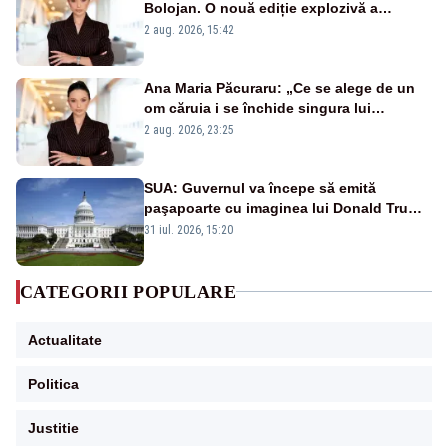
Bolojan. O nouă ediție explozivă a
emisiunii „Miza Zilei” la Realitatea PLUS
2 aug. 2026, 15:42
Ana Maria Păcuraru: „Ce se alege de un
om căruia i se închide singura lui
portiță?”
2 aug. 2026, 23:25
SUA: Guvernul va începe să emită
paşapoarte cu imaginea lui Donald Trump
începând cu 8 august
31 iul. 2026, 15:20
CATEGORII POPULARE
Actualitate
Politica
Justitie