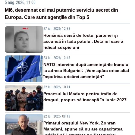
5 aug. 2026, 11:00
MI6, desemnat cel mai puternic serviciu secret din
Europa. Care sunt agenţiile din Top 5
27 iul. 2026, 12:38
Româncă ucisă de fostul partener și
ascunsă în lada patului. Detaliul care a
ridicat suspiciuni
23 iul. 2026, 13:48
NATO intervine după amenințările Iranului
la adresa Bulgariei: „Vom apăra orice aliat
împotriva oricărei amenințări”
22 iul. 2026, 10:11
Procesul lui Maduro pentru trafic de
droguri, propus să înceapă în iunie 2027
22 iul. 2026, 08:18
Primarul oraşului New York, Zohran
Mamdani, spune că nu are capacitatea
juridică să-l aresteze pe Netanyahu