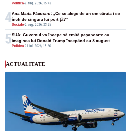
Politica
-
2 aug. 2026, 15:42
4
Ana Maria Păcuraru: „Ce se alege de un om căruia i se
închide singura lui portiță?”
Sociale
-
2 aug. 2026, 23:25
5
SUA: Guvernul va începe să emită paşapoarte cu
imaginea lui Donald Trump începând cu 8 august
Politica
-
31 iul. 2026, 15:20
ACTUALITATE