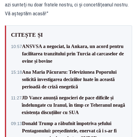
azi sunteţi nu doar fratele nostru, ci şi concetăţeanul nostru.
Vă aşteptăm acasă!”
CITEȘTE ȘI
ANSVSA a negociat, la Ankara, un acord pentru
10:57
facilitarea tranzitului prin Turcia al carcaselor de
ovine și bovine
Ana Maria Păcuraru: Televiziunea Poporului
15:18
solicită investigarea deciziilor luate în această
perioadă de criză enegetică
JD Vance anunță negocieri de pace dificile și
11:27
îndelungate cu Iranul, în timp ce Teheranul neagă
existența discuțiilor cu SUA
Donald Trump a răbufnit împotriva șefului
09:13
Pentagonului: președintele, enervat că i s-ar fi