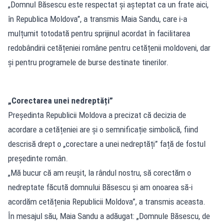
„Domnul Băsescu este respectat şi aşteptat ca un frate aici,
în Republica Moldova”, a transmis Maia Sandu, care i-a
mulțumit totodată pentru sprijinul acordat în facilitarea
redobândirii cetățeniei române pentru cetățenii moldoveni, dar
și pentru programele de burse destinate tinerilor.
„Corectarea unei nedreptăți”
Președinta Republicii Moldova a precizat că decizia de
acordare a cetățeniei are și o semnificație simbolică, fiind
descrisă drept o „corectare a unei nedreptăți” față de fostul
președinte român.
„Mă bucur că am reușit, la rândul nostru, să corectăm o
nedreptate făcută domnului Băsescu și am onoarea să-i
acordăm cetățenia Republicii Moldova”, a transmis aceasta.
În mesajul său, Maia Sandu a adăugat: „Domnule Băsescu, de