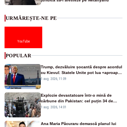
URMĂREȘTE-NE PE
YouTube
POPULAR
Trump, dezvăluire șocantă despre acordul
cu Kievul: Statele Unite pot lua «aproape
tot ce vor» din minele Ucrainei”
1 aug. 2026, 11:09
Explozie devastatoare într-o mină de
cărbune din Pakistan: cel puțin 34 de
morți - VIDEO
1 aug. 2026, 14:01
Ana Maria Păcuraru demască planul lui