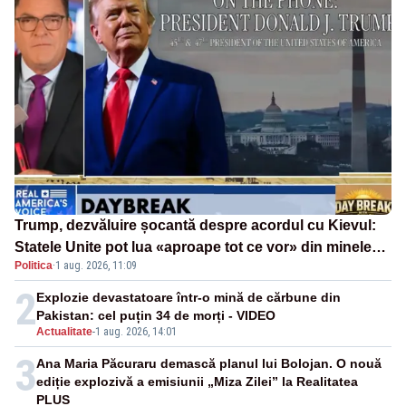
Trump, dezvăluire șocantă despre acordul cu Kievul:
Statele Unite pot lua «aproape tot ce vor» din minele
Politica
·
1 aug. 2026, 11:09
Ucrainei”
2
Explozie devastatoare într-o mină de cărbune din
Pakistan: cel puțin 34 de morți - VIDEO
Actualitate
-
1 aug. 2026, 14:01
3
Ana Maria Păcuraru demască planul lui Bolojan. O nouă
ediție explozivă a emisiunii „Miza Zilei” la Realitatea
PLUS