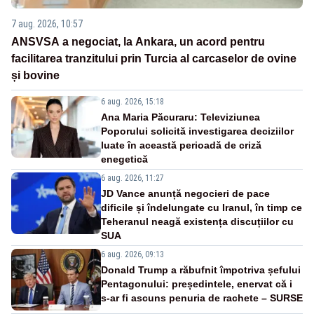
7 aug. 2026, 10:57
ANSVSA a negociat, la Ankara, un acord pentru
facilitarea tranzitului prin Turcia al carcaselor de ovine
și bovine
6 aug. 2026, 15:18
Ana Maria Păcuraru: Televiziunea
Poporului solicită investigarea deciziilor
luate în această perioadă de criză
enegetică
6 aug. 2026, 11:27
JD Vance anunță negocieri de pace
dificile și îndelungate cu Iranul, în timp ce
Teheranul neagă existența discuțiilor cu
SUA
6 aug. 2026, 09:13
Donald Trump a răbufnit împotriva șefului
Pentagonului: președintele, enervat că i
s-ar fi ascuns penuria de rachete – SURSE