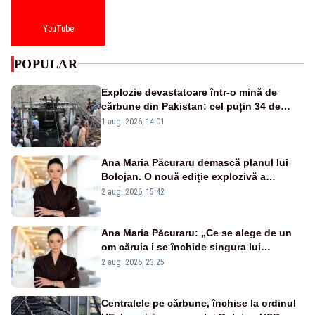
YouTube
POPULAR
Explozie devastatoare într-o mină de
cărbune din Pakistan: cel puțin 34 de
morți - VIDEO
1 aug. 2026, 14:01
Ana Maria Păcuraru demască planul lui
Bolojan. O nouă ediție explozivă a
emisiunii „Miza Zilei” la Realitatea PLUS
2 aug. 2026, 15:42
Ana Maria Păcuraru: „Ce se alege de un
om căruia i se închide singura lui
portiță?”
2 aug. 2026, 23:25
Centralele pe cărbune, închise la ordinul