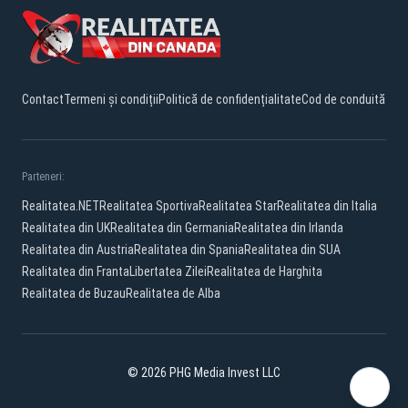
Contact
Termeni și condiții
Politică de confidențialitate
Cod de conduită
Parteneri:
Realitatea.NET
Realitatea Sportiva
Realitatea Star
Realitatea din Italia
Realitatea din UK
Realitatea din Germania
Realitatea din Irlanda
Realitatea din Austria
Realitatea din Spania
Realitatea din SUA
Realitatea din Franta
Libertatea Zilei
Realitatea de Harghita
Realitatea de Buzau
Realitatea de Alba
© 2026 PHG Media Invest LLC
YouTube