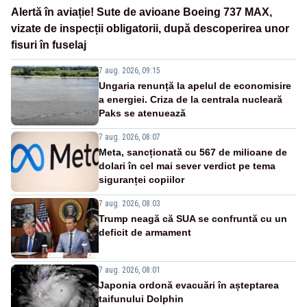
Alertă în aviație! Sute de avioane Boeing 737 MAX,
vizate de inspecții obligatorii, după descoperirea unor
fisuri în fuselaj
7 aug. 2026, 09:15
Ungaria renunță la apelul de economisire
a energiei. Criza de la centrala nucleară
Paks se atenuează
7 aug. 2026, 08:07
Meta, sancționată cu 567 de milioane de
dolari în cel mai sever verdict pe tema
siguranței copiilor
7 aug. 2026, 08:03
Trump neagă că SUA se confruntă cu un
deficit de armament
7 aug. 2026, 08:01
Japonia ordonă evacuări în așteptarea
taifunului Dolphin