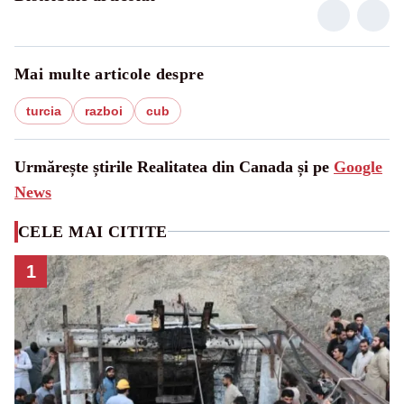
Mai multe articole despre
turcia
razboi
cub
Urmărește știrile Realitatea din Canada și pe
Google
News
CELE MAI CITITE
1