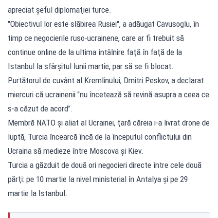
apreciat şeful diplomaţiei turce.
"Obiectivul lor este slăbirea Rusiei", a adăugat Cavusoglu, în
timp ce negocierile ruso-ucrainene, care ar fi trebuit să
continue online de la ultima întâlnire faţă în faţă de la
Istanbul la sfârşitul lunii martie, par să se fi blocat.
Purtătorul de cuvânt al Kremlinului, Dmitri Peskov, a declarat
miercuri că ucrainenii "nu încetează să revină asupra a ceea ce
s-a căzut de acord".
Membră NATO şi aliat al Ucrainei, ţară căreia i-a livrat drone de
luptă, Turcia încearcă încă de la începutul conflictului din
Ucraina să medieze între Moscova şi Kiev.
Turcia a găzduit de două ori negocieri directe între cele două
părţi: pe 10 martie la nivel ministerial în Antalya şi pe 29
martie la Istanbul.