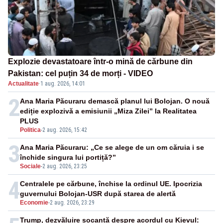
Explozie devastatoare într-o mină de cărbune din
Pakistan: cel puțin 34 de morți - VIDEO
Actualitate
·
1 aug. 2026, 14:01
2
Ana Maria Păcuraru demască planul lui Bolojan. O nouă
ediție explozivă a emisiunii „Miza Zilei” la Realitatea
PLUS
Politica
-
2 aug. 2026, 15:42
3
Ana Maria Păcuraru: „Ce se alege de un om căruia i se
închide singura lui portiță?”
Sociale
-
2 aug. 2026, 23:25
4
Centralele pe cărbune, închise la ordinul UE. Ipocrizia
guvernului Bolojan-USR după starea de alertă
Economie
-
2 aug. 2026, 23:29
Trump, dezvăluire șocantă despre acordul cu Kievul: