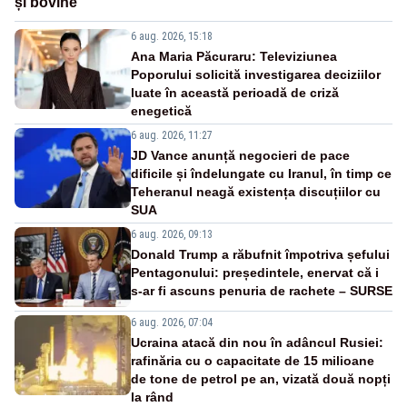
și bovine
6 aug. 2026, 15:18
Ana Maria Păcuraru: Televiziunea
Poporului solicită investigarea deciziilor
luate în această perioadă de criză
enegetică
6 aug. 2026, 11:27
JD Vance anunță negocieri de pace
dificile și îndelungate cu Iranul, în timp ce
Teheranul neagă existența discuțiilor cu
SUA
6 aug. 2026, 09:13
Donald Trump a răbufnit împotriva șefului
Pentagonului: președintele, enervat că i
s-ar fi ascuns penuria de rachete – SURSE
6 aug. 2026, 07:04
Ucraina atacă din nou în adâncul Rusiei:
rafinăria cu o capacitate de 15 milioane
de tone de petrol pe an, vizată două nopți
la rând