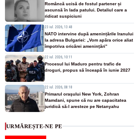
Româncă ucisă de fostul partener și
ascunsă în lada patului. Detaliul care a
ridicat suspiciuni
23 iul. 2026, 13:48
NATO intervine după amenințările Iranului
la adresa Bulgariei: „Vom apăra orice aliat
împotriva oricărei amenințări”
22 iul. 2026, 10:11
Procesul lui Maduro pentru trafic de
droguri, propus să înceapă în iunie 2027
22 iul. 2026, 08:18
Primarul oraşului New York, Zohran
Mamdani, spune că nu are capacitatea
juridică să-l aresteze pe Netanyahu
URMĂREȘTE-NE PE