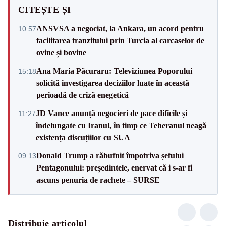
CITEȘTE ȘI
ANSVSA a negociat, la Ankara, un acord pentru
10:57
facilitarea tranzitului prin Turcia al carcaselor de
ovine și bovine
Ana Maria Păcuraru: Televiziunea Poporului
15:18
solicită investigarea deciziilor luate în această
perioadă de criză enegetică
JD Vance anunță negocieri de pace dificile și
11:27
îndelungate cu Iranul, în timp ce Teheranul neagă
existența discuțiilor cu SUA
Donald Trump a răbufnit împotriva șefului
09:13
Pentagonului: președintele, enervat că i s-ar fi
ascuns penuria de rachete – SURSE
Distribuie articolul