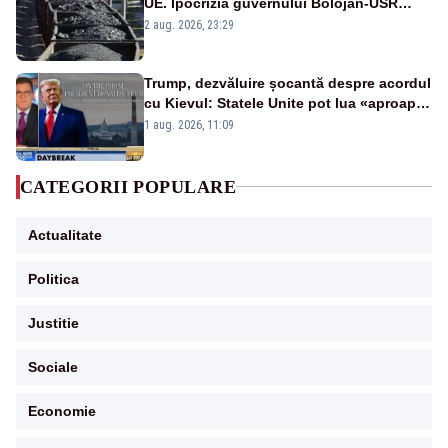
UE. Ipocrizia guvernului Bolojan-USR
după starea de alertă
2 aug. 2026, 23:29
Trump, dezvăluire șocantă despre acordul
cu Kievul: Statele Unite pot lua «aproape
tot ce vor» din minele Ucrainei”
1 aug. 2026, 11:09
CATEGORII POPULARE
Actualitate
Politica
Justitie
Sociale
Economie