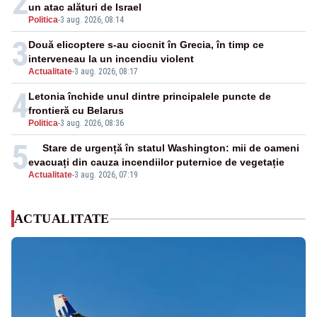
2
un atac alături de Israel
Politica
-
3 aug. 2026, 08:14
3
Două elicoptere s-au ciocnit în Grecia, în timp ce
interveneau la un incendiu violent
Actualitate
-
3 aug. 2026, 08:17
4
Letonia închide unul dintre principalele puncte de
frontieră cu Belarus
Politica
-
3 aug. 2026, 08:36
5
Stare de urgență în statul Washington: mii de oameni
evacuați din cauza incendiilor puternice de vegetație
Actualitate
-
3 aug. 2026, 07:19
ACTUALITATE