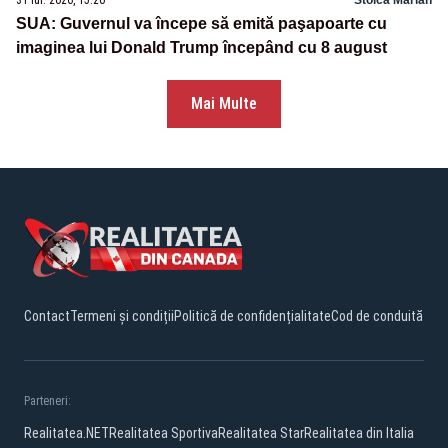
31 iul. 2026, 15:20
Stoica Marian
SUA: Guvernul va începe să emită paşapoarte cu
imaginea lui Donald Trump începând cu 8 august
Mai Multe
Contact
Termeni și condiții
Politică de confidențialitate
Cod de conduită
Parteneri:
Realitatea.NET
Realitatea Sportiva
Realitatea Star
Realitatea din Italia