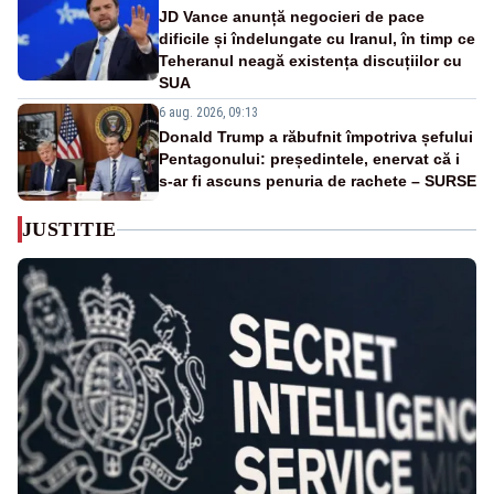
JD Vance anunță negocieri de pace
dificile și îndelungate cu Iranul, în timp ce
Teheranul neagă existența discuțiilor cu
SUA
6 aug. 2026, 09:13
Donald Trump a răbufnit împotriva șefului
Pentagonului: președintele, enervat că i
s-ar fi ascuns penuria de rachete – SURSE
JUSTITIE