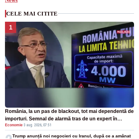
CELE MAI CITITE
1
România, la un pas de blackout, tot mai dependentă de
importuri. Semnal de alarmă tras de un expert în
Economie
·
3 aug. 2026, 07:51
energie
Trump anunță noi negocieri cu Iranul, după ce a amânat