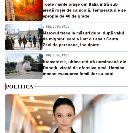
Toate marile orașe din Italia intră sub
alertă roșie de caniculă. Temperaturile se
apropie de 40 de grade
5 aug. 2026, 23:55
Marocul trece la măsuri dure, după valul
de migranți care a luat cu asalt Ceuta.
Zeci de persoane, inculpate
5 aug. 2026, 19:28
Kramatorsk, ultima redută ucraineană din
Donețk, vizată de ofensiva rusă. Ucraina
începe evacuarea familiilor cu copii
POLITICA