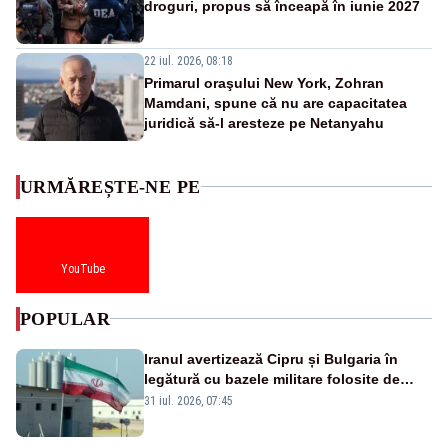
droguri, propus să înceapă în iunie 2027
22 iul. 2026, 08:18
Primarul oraşului New York, Zohran
Mamdani, spune că nu are capacitatea
juridică să-l aresteze pe Netanyahu
URMĂREȘTE-NE PE
YouTube
POPULAR
Iranul avertizează Cipru și Bulgaria în
legătură cu bazele militare folosite de
SUA
31 iul. 2026, 07:45