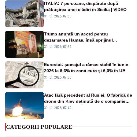
ITALIA: 7 persoane, dispărute după
prăbușirea unei clădiri în Sicilia | VIDEO
31 iul. 2026, 07:50
Trump anunță un acord pentru
dezarmarea Hamas, însă sprijinul
Israelului rămâne incert
31 iul. 2026, 07:54
Eurostat: șomajul a rămas stabil în iunie
2026 la 6,3% în zona euro și 6,0% în UE
31 iul. 2026, 07:56
Atac fără precedent al Rusiei. O fabrică de
drone din Kiev deținută de o companie
americană, distrusă de o rachetă
31 iul. 2026, 07:40
rusească
CATEGORII POPULARE