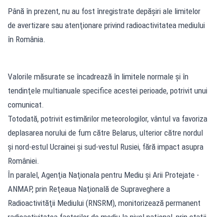
Până în prezent, nu au fost înregistrate depăşiri ale limitelor
de avertizare sau atenţionare privind radioactivitatea mediului
în România.
Valorile măsurate se încadrează în limitele normale şi în
tendinţele multianuale specifice acestei perioade, potrivit unui
comunicat.
Totodată, potrivit estimărilor meteorologilor, vântul va favoriza
deplasarea norului de fum către Belarus, ulterior către nordul
şi nord-estul Ucrainei şi sud-vestul Rusiei, fără impact asupra
României.
În paralel, Agenţia Naţionala pentru Mediu şi Arii Protejate -
ANMAP, prin Reţeaua Naţională de Supraveghere a
Radioactivităţii Mediului (RNSRM), monitorizează permanent
radioactivitatea factorilor de mediu la nivel naţional, prin staţii