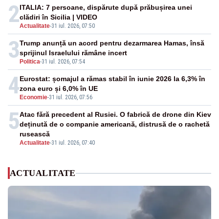
2
ITALIA: 7 persoane, dispărute după prăbușirea unei
clădiri în Sicilia | VIDEO
Actualitate
-
31 iul. 2026, 07:50
3
Trump anunță un acord pentru dezarmarea Hamas, însă
sprijinul Israelului rămâne incert
Politica
-
31 iul. 2026, 07:54
4
Eurostat: șomajul a rămas stabil în iunie 2026 la 6,3% în
zona euro și 6,0% în UE
Economie
-
31 iul. 2026, 07:56
5
Atac fără precedent al Rusiei. O fabrică de drone din Kiev
deținută de o companie americană, distrusă de o rachetă
rusească
Actualitate
-
31 iul. 2026, 07:40
ACTUALITATE