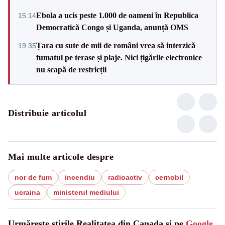
Ebola a ucis peste 1.000 de oameni în Republica
15:14
Democratică Congo și Uganda, anunță OMS
Țara cu sute de mii de români vrea să interzică
19:35
fumatul pe terase și plaje. Nici țigările electronice
nu scapă de restricții
Distribuie articolul
Mai multe articole despre
nor de fum
incendiu
radioactiv
cernobil
ucraina
ministerul mediului
Urmărește știrile Realitatea din Canada și pe
Google