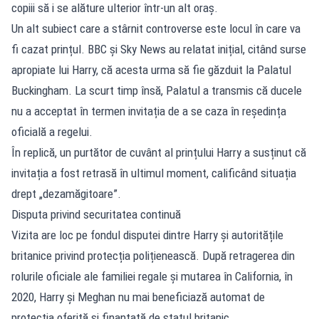
copiii să i se alăture ulterior într-un alt oraș.
Un alt subiect care a stârnit controverse este locul în care va
fi cazat prințul. BBC și Sky News au relatat inițial, citând surse
apropiate lui Harry, că acesta urma să fie
găzduit la Palatul
Buckingham
. La scurt timp însă, Palatul a transmis că ducele
nu a acceptat în termen invitația de a se caza în reședința
oficială a regelui.
În replică, un purtător de cuvânt al prințului Harry a susținut că
invitația a fost retrasă în ultimul moment, calificând situația
drept „dezamăgitoare”.
Disputa privind securitatea continuă
Vizita are loc pe fondul disputei dintre Harry și autoritățile
britanice privind protecția polițienească. După retragerea din
rolurile oficiale ale familiei regale și mutarea în California, în
2020, Harry și Meghan nu mai beneficiază automat de
protecția oferită și finanțată de statul britanic.