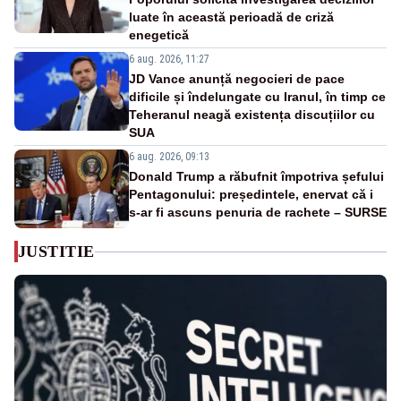
luate în această perioadă de criză
enegetică
6 aug. 2026, 11:27
JD Vance anunță negocieri de pace
dificile și îndelungate cu Iranul, în timp ce
Teheranul neagă existența discuțiilor cu
SUA
6 aug. 2026, 09:13
Donald Trump a răbufnit împotriva șefului
Pentagonului: președintele, enervat că i
s-ar fi ascuns penuria de rachete – SURSE
JUSTITIE