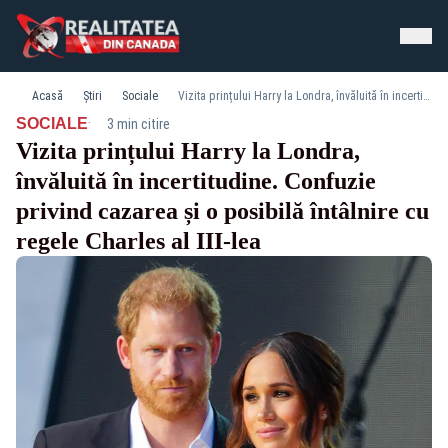
Acasă
Știri
Sociale
Vizita prințului Harry la Londra, învăluită în incertitudine. Confuzie privind cazarea și o posibilă întâlnire cu regele Charles al III-lea
·
SOCIALE
3 min citire
Vizita prințului Harry la Londra,
învăluită în incertitudine. Confuzie
privind cazarea și o posibilă întâlnire cu
regele Charles al III-lea