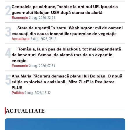
2
Centralele pe cărbune, închise la ordinul UE. Ipocrizia
guvernului Bolojan-USR după starea de alertă
Economie
-
2 aug. 2026, 23:29
3
Stare de urgență în statul Washington: mii de oameni
evacuați din cauza incendiilor puternice de vegetație
Actualitate
-
3 aug. 2026, 07:19
4
România, la un pas de blackout, tot mai dependentă
de importuri. Semnal de alarmă tras de un expert în
energie
Economie
-
3 aug. 2026, 07:51
5
Ana Maria Păcuraru demască planul lui Bolojan. O nouă
ediție explozivă a emisiunii „Miza Zilei” la Realitatea
PLUS
Politica
-
2 aug. 2026, 15:42
ACTUALITATE