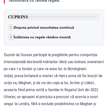
tensionată cu familia regală.
CUPRINS
Disputa privind securitatea continuă
1
Întâlnirea cu regele rămâne incertă
2
Ducele de Sussex participă la pregătirile pentru competiția
internațională destinată militarilor răniți sau bolnavi, eveniment
pe care l-a fondat și care va avea loc la Birmingham.
Inițial, presa britanică a relatat că
Harry urma să fie însoțit de
soția sa, Meghan, și de cei doi copii
ai lor, Archie și Lilibet,
aceasta fiind prima vizită a familiei în Regatul Unit din 2022.
Ulterior, un apropiat al prințului a precizat că acesta a sosit
singur la Londra, fără a exclude posibilitatea ca Meghan și