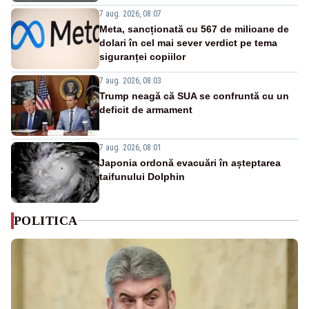
7 aug. 2026, 08:07
Meta, sancționată cu 567 de milioane de
dolari în cel mai sever verdict pe tema
siguranței copiilor
7 aug. 2026, 08:03
Trump neagă că SUA se confruntă cu un
deficit de armament
7 aug. 2026, 08:01
Japonia ordonă evacuări în așteptarea
taifunului Dolphin
POLITICA