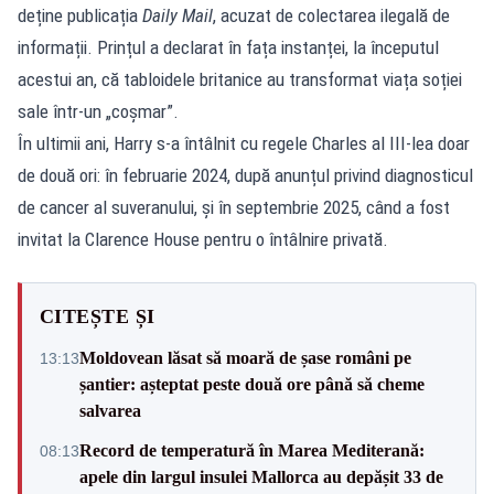
deține publicația
Daily Mail
, acuzat de colectarea ilegală de
informații. Prințul a declarat în fața instanței, la începutul
acestui an, că tabloidele britanice au transformat viața soției
sale într-un „coșmar”.
În ultimii ani, Harry s-a întâlnit cu regele Charles al III-lea doar
de două ori: în februarie 2024, după anunțul privind diagnosticul
de cancer al suveranului, și în septembrie 2025, când a fost
invitat la Clarence House pentru o întâlnire privată.
CITEȘTE ȘI
Moldovean lăsat să moară de șase români pe
13:13
șantier: așteptat peste două ore până să cheme
salvarea
Record de temperatură în Marea Mediterană:
08:13
apele din largul insulei Mallorca au depășit 33 de