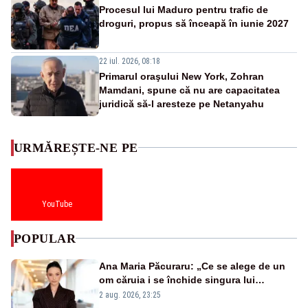
Procesul lui Maduro pentru trafic de
droguri, propus să înceapă în iunie 2027
22 iul. 2026, 08:18
Primarul oraşului New York, Zohran
Mamdani, spune că nu are capacitatea
juridică să-l aresteze pe Netanyahu
URMĂREȘTE-NE PE
YouTube
POPULAR
Ana Maria Păcuraru: „Ce se alege de un
om căruia i se închide singura lui
portiță?”
2 aug. 2026, 23:25