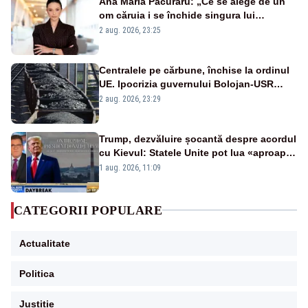
Ana Maria Păcuraru: „Ce se alege de un
om căruia i se închide singura lui
portiță?”
2 aug. 2026, 23:25
Centralele pe cărbune, închise la ordinul
UE. Ipocrizia guvernului Bolojan-USR
după starea de alertă
2 aug. 2026, 23:29
Trump, dezvăluire șocantă despre acordul
cu Kievul: Statele Unite pot lua «aproape
tot ce vor» din minele Ucrainei”
1 aug. 2026, 11:09
CATEGORII POPULARE
Actualitate
Politica
Justitie