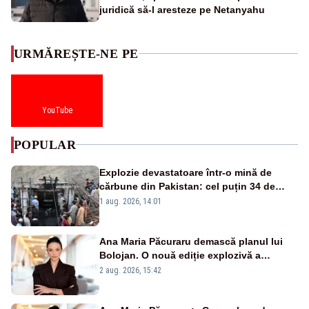
juridică să-l aresteze pe Netanyahu
URMĂREȘTE-NE PE
YouTube
POPULAR
Explozie devastatoare într-o mină de
cărbune din Pakistan: cel puțin 34 de
morți - VIDEO
1 aug. 2026, 14:01
Ana Maria Păcuraru demască planul lui
Bolojan. O nouă ediție explozivă a
emisiunii „Miza Zilei” la Realitatea PLUS
2 aug. 2026, 15:42