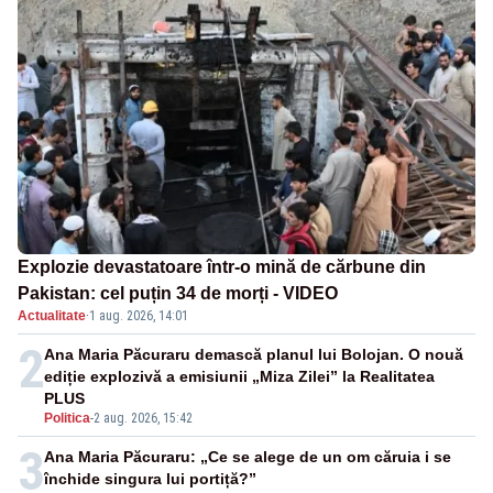
Explozie devastatoare într-o mină de cărbune din
Pakistan: cel puțin 34 de morți - VIDEO
Actualitate
·
1 aug. 2026, 14:01
2
Ana Maria Păcuraru demască planul lui Bolojan. O nouă
ediție explozivă a emisiunii „Miza Zilei” la Realitatea
PLUS
Politica
-
2 aug. 2026, 15:42
3
Ana Maria Păcuraru: „Ce se alege de un om căruia i se
închide singura lui portiță?”