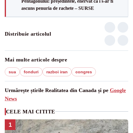
Pentagonului: președintele, enervat că i s-ar fi
ascuns penuria de rachete – SURSE
Distribuie articolul
Mai multe articole despre
sua
fonduri
razboi iran
congres
Urmărește știrile Realitatea din Canada și pe
Google
News
CELE MAI CITITE
1