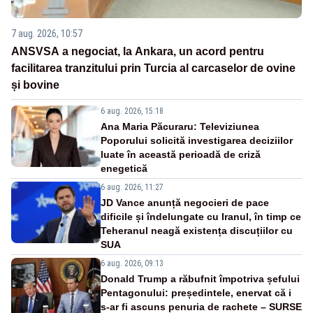
7 aug. 2026, 10:57
ANSVSA a negociat, la Ankara, un acord pentru
facilitarea tranzitului prin Turcia al carcaselor de ovine
și bovine
6 aug. 2026, 15:18
Ana Maria Păcuraru: Televiziunea
Poporului solicită investigarea deciziilor
luate în această perioadă de criză
enegetică
6 aug. 2026, 11:27
JD Vance anunță negocieri de pace
dificile și îndelungate cu Iranul, în timp ce
Teheranul neagă existența discuțiilor cu
SUA
6 aug. 2026, 09:13
Donald Trump a răbufnit împotriva șefului
Pentagonului: președintele, enervat că i
s-ar fi ascuns penuria de rachete – SURSE