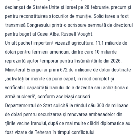
declanșat de Statele Unite și Israel pe 28 februarie, precum și
pentru reconstituirea stocurilor de muniție. Solicitarea a fost
transmisă Congresului printr-o scrisoare semnată de directorul
pentru buget al Casei Albe, Russell Vought.
Un alt pachet important vizează agricultura: 11,1 miliarde de
dolari pentru fermierii americani, dintre care 10 miliarde
reprezintă ajutor temporar pentru însămânțările din 2026.
Ministerul Energiei ar primi 672 de milioane de dolari destinate
„activităților menite să pună capăt, în mod complet și
verificabil, capacității Iranului de a dezvolta sau achiziționa o
armă nucleară", conform aceleiași scrisori.
Departamentul de Stat solicită la rândul său 300 de milioane
de dolari pentru securizarea și renovarea ambasadelor din
țările vecine Iranului, după ce mai multe clădiri diplomatice au
fost vizate de Teheran în timpul conflictului.