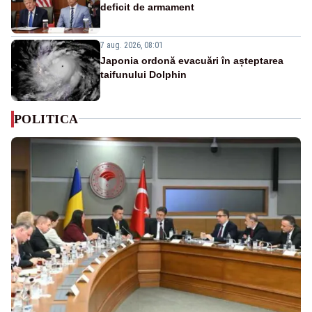
deficit de armament
7 aug. 2026, 08:01
Japonia ordonă evacuări în așteptarea
taifunului Dolphin
POLITICA