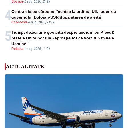
Sociale
-
2 aug. 2026, 23:25
4
Centralele pe cărbune, închise la ordinul UE. Ipocrizia
guvernului Bolojan-USR după starea de alertă
Economie
-
2 aug. 2026, 23:29
5
Trump, dezvăluire șocantă despre acordul cu Kievul:
Statele Unite pot lua «aproape tot ce vor» din minele
Ucrainei”
Politica
-
1 aug. 2026, 11:09
ACTUALITATE