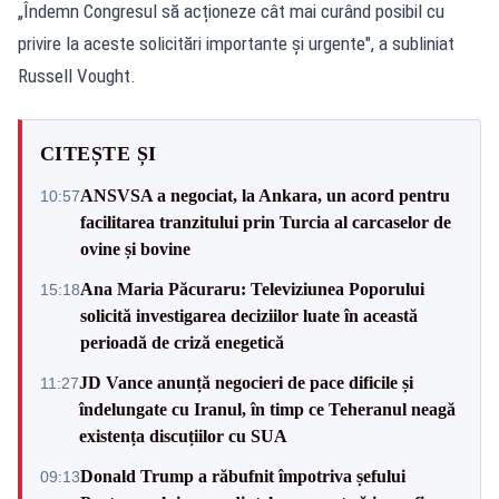
„Îndemn Congresul să acționeze cât mai curând posibil cu
privire la aceste solicitări importante și urgente", a subliniat
Russell Vought.
CITEȘTE ȘI
ANSVSA a negociat, la Ankara, un acord pentru
10:57
facilitarea tranzitului prin Turcia al carcaselor de
ovine și bovine
Ana Maria Păcuraru: Televiziunea Poporului
15:18
solicită investigarea deciziilor luate în această
perioadă de criză enegetică
JD Vance anunță negocieri de pace dificile și
11:27
îndelungate cu Iranul, în timp ce Teheranul neagă
existența discuțiilor cu SUA
Donald Trump a răbufnit împotriva șefului
09:13