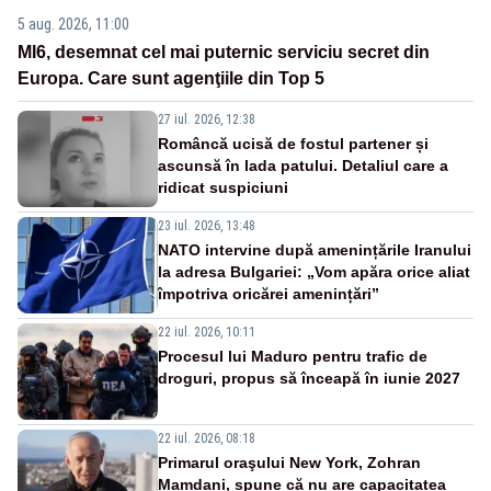
5 aug. 2026, 11:00
MI6, desemnat cel mai puternic serviciu secret din
Europa. Care sunt agenţiile din Top 5
27 iul. 2026, 12:38
Româncă ucisă de fostul partener și
ascunsă în lada patului. Detaliul care a
ridicat suspiciuni
23 iul. 2026, 13:48
NATO intervine după amenințările Iranului
la adresa Bulgariei: „Vom apăra orice aliat
împotriva oricărei amenințări”
22 iul. 2026, 10:11
Procesul lui Maduro pentru trafic de
droguri, propus să înceapă în iunie 2027
22 iul. 2026, 08:18
Primarul oraşului New York, Zohran
Mamdani, spune că nu are capacitatea