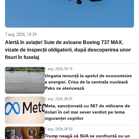
7 aug. 2026, 10:39
Alertă în aviație! Sute de avioane Boeing 737 MAX,
vizate de inspecții obligatorii, după descoperirea unor
fisuri în fuselaj
7 aug. 2026, 09:15
Ungaria renunță la apelul de economisire
a energiei. Criza de la centrala nucleară
Paks se atenuează
7 aug. 2026, 08:07
Meta, sancționată cu 567 de milioane de
dolari în cel mai sever verdict pe tema
siguranței copiilor
7 aug. 2026, 08:03
Trump neagă că SUA se confruntă cu un